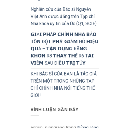
Nghiên cứu của Bác sĩ Nguyễn
Việt Anh được đăng trên Tạp chí
Nha khoa uy tín của Úc (Q1, SCIE)
𝗚𝗜Ả𝗜 𝗣𝗛Á𝗣 𝗖𝗛Ỉ𝗡𝗛 𝗡𝗛𝗔 𝗕Ả𝗢
𝗧Ồ𝗡 ĐỘ̣𝗧 𝗣𝗛Á: 𝗚𝗜Ả𝗠 HÔ 𝗛𝗜Ệ𝗨
𝗤𝗨Ả – 𝗧𝗔̣̂𝗡 𝗗𝗨̣𝗡𝗚 RĂ𝗡𝗚
𝗞𝗛𝗢̂𝗡 R8 𝗧𝗛𝗔𝗬 𝗧𝗛Ế R6 Ṭ𝗔́𝗜
𝗩𝗜Ê𝗠 SAU ĐIỀ𝗨 𝗧𝗥𝗜̣ 𝗧Ủ𝗬
KHI BÁC SĨ CỦA BẠN LÀ TÁC GIẢ
TRÊN MỘT TRONG NHỮNG TẠP
CHÍ CHỈNH NHA NỔI TIẾNG THẾ
GIỚI!
BÌNH LUẬN GẦN ĐÂY
admin_niengrang
trong
Niềng răng