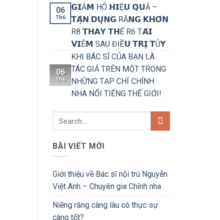
𝗚𝗜Ả𝗠 HÔ 𝗛𝗜Ệ𝗨 𝗤𝗨Ả –
06
Th6
𝗧𝗔̣̂𝗡 𝗗𝗨̣𝗡𝗚 RĂ𝗡𝗚 𝗞𝗛𝗢̂𝗡
R8 𝗧𝗛𝗔𝗬 𝗧𝗛Ế R6 Ṭ𝗔́𝗜
𝗩𝗜Ê𝗠 SAU ĐIỀ𝗨 𝗧𝗥𝗜̣ 𝗧Ủ𝗬
KHI BÁC SĨ CỦA BẠN LÀ
TÁC GIẢ TRÊN MỘT TRONG
06
Th6
NHỮNG TẠP CHÍ CHỈNH
NHA NỔI TIẾNG THẾ GIỚI!
BÀI VIẾT MỚI
Giới thiệu về Bác sĩ nội trú Nguyễn
Việt Anh – Chuyên gia Chỉnh nha
Niềng răng càng lâu có thực sự
càng tốt?