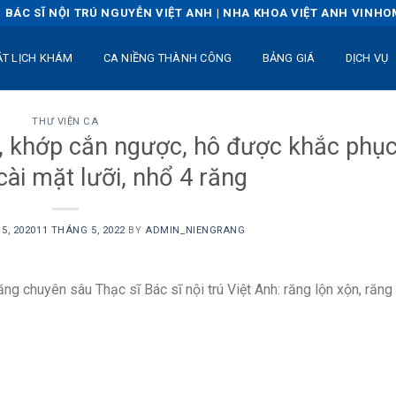
BÁC SĨ NỘI TRÚ NGUYỄN VIỆT ANH | NHA KHOA VIỆT ANH VINH
ẶT LỊCH KHÁM
CA NIỀNG THÀNH CÔNG
BẢNG GIÁ
DỊCH VỤ
THƯ VIỆN CA
, khớp cắn ngược, hô được khắc phụ
ài mặt lưỡi, nhổ 4 răng
5, 2020
11 THÁNG 5, 2022
BY
ADMIN_NIENGRANG
ăng chuyên sâu Thạc sĩ Bác sĩ nội trú Việt Anh: răng lộn xộn, răng