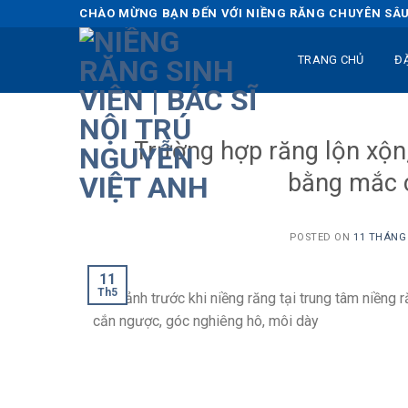
Skip
CHÀO MỪNG BẠN ĐẾN VỚI NIỀNG RĂNG CHUYÊN SÂU 
to
content
TRANG CHỦ
Đ
Trường hợp răng lộn xộn
bằng mắc c
POSTED ON
11 THÁNG 
11
Th5
Hình ảnh trước khi niềng răng tại trung tâm niềng r
cắn ngược, góc nghiêng hô, môi dày