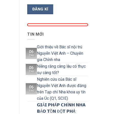
TIN MỚI
Giới thiệu về Bác sĩ nội trú
06
Nguyễn Việt Anh – Chuyên
Th6
gia Chỉnh nha
Niềng răng càng lâu có thực
06
Th6
sự càng tốt?
Nghiên cứu của Bác sĩ
Nguyễn Việt Anh được đăng
06
Th6
trên Tạp chí Nha khoa uy tín
của Úc (Q1, SCIE)
𝗚𝗜Ả𝗜 𝗣𝗛Á𝗣 𝗖𝗛Ỉ𝗡𝗛 𝗡𝗛𝗔
𝗕Ả𝗢 𝗧Ồ𝗡 ĐỘ̣𝗧 𝗣𝗛Á: