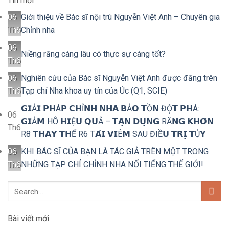
Tin mới
06
Giới thiệu về Bác sĩ nội trú Nguyễn Việt Anh – Chuyên gia
Th6
Chỉnh nha
06
Niềng răng càng lâu có thực sự càng tốt?
Th6
06
Nghiên cứu của Bác sĩ Nguyễn Việt Anh được đăng trên
Th6
Tạp chí Nha khoa uy tín của Úc (Q1, SCIE)
𝗚𝗜Ả𝗜 𝗣𝗛Á𝗣 𝗖𝗛Ỉ𝗡𝗛 𝗡𝗛𝗔 𝗕Ả𝗢 𝗧Ồ𝗡 ĐỘ̣𝗧 𝗣𝗛Á:
06
𝗚𝗜Ả𝗠 HÔ 𝗛𝗜Ệ𝗨 𝗤𝗨Ả – 𝗧𝗔̣̂𝗡 𝗗𝗨̣𝗡𝗚 RĂ𝗡𝗚 𝗞𝗛𝗢̂𝗡
Th6
R8 𝗧𝗛𝗔𝗬 𝗧𝗛Ế R6 Ṭ𝗔́𝗜 𝗩𝗜Ê𝗠 SAU ĐIỀ𝗨 𝗧𝗥𝗜̣ 𝗧Ủ𝗬
06
KHI BÁC SĨ CỦA BẠN LÀ TÁC GIẢ TRÊN MỘT TRONG
Th6
NHỮNG TẠP CHÍ CHỈNH NHA NỔI TIẾNG THẾ GIỚI!
Bài viết mới