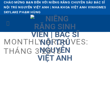
Skip
CHÀO MỪNG BẠN ĐẾN VỚI NIỀNG RĂNG CHUYÊN SÂU BÁC SĨ
NỘI TRÚ NGUYỄN VIỆT ANH | NHA KHOA VIỆT ANH VINHOMES
to
SKYLAKE PHẠM HÙNG
content
MONTHLY ARCHIVES:
THÁNG 3 2018