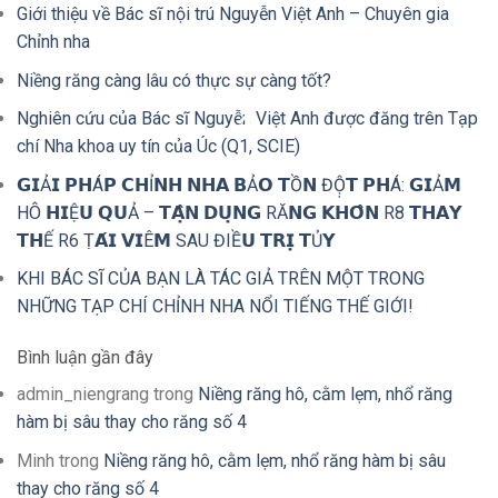
Giới thiệu về Bác sĩ nội trú Nguyễn Việt Anh – Chuyên gia
Chỉnh nha
Niềng răng càng lâu có thực sự càng tốt?
Nghiên cứu của Bác sĩ Nguyễn Việt Anh được đăng trên Tạp
chí Nha khoa uy tín của Úc (Q1, SCIE)
𝗚𝗜Ả𝗜 𝗣𝗛Á𝗣 𝗖𝗛Ỉ𝗡𝗛 𝗡𝗛𝗔 𝗕Ả𝗢 𝗧Ồ𝗡 ĐỘ̣𝗧 𝗣𝗛Á: 𝗚𝗜Ả𝗠
HÔ 𝗛𝗜Ệ𝗨 𝗤𝗨Ả – 𝗧𝗔̣̂𝗡 𝗗𝗨̣𝗡𝗚 RĂ𝗡𝗚 𝗞𝗛𝗢̂𝗡 R8 𝗧𝗛𝗔𝗬
𝗧𝗛Ế R6 Ṭ𝗔́𝗜 𝗩𝗜Ê𝗠 SAU ĐIỀ𝗨 𝗧𝗥𝗜̣ 𝗧Ủ𝗬
KHI BÁC SĨ CỦA BẠN LÀ TÁC GIẢ TRÊN MỘT TRONG
NHỮNG TẠP CHÍ CHỈNH NHA NỔI TIẾNG THẾ GIỚI!
Bình luận gần đây
admin_niengrang
trong
Niềng răng hô, cằm lẹm, nhổ răng
hàm bị sâu thay cho răng số 4
Minh
trong
Niềng răng hô, cằm lẹm, nhổ răng hàm bị sâu
thay cho răng số 4