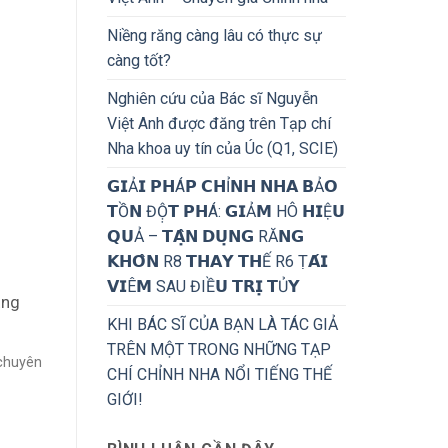
Niềng răng càng lâu có thực sự
càng tốt?
Nghiên cứu của Bác sĩ Nguyễn
Việt Anh được đăng trên Tạp chí
Nha khoa uy tín của Úc (Q1, SCIE)
𝗚𝗜Ả𝗜 𝗣𝗛Á𝗣 𝗖𝗛Ỉ𝗡𝗛 𝗡𝗛𝗔 𝗕Ả𝗢
𝗧Ồ𝗡 ĐỘ̣𝗧 𝗣𝗛Á: 𝗚𝗜Ả𝗠 HÔ 𝗛𝗜Ệ𝗨
𝗤𝗨Ả – 𝗧𝗔̣̂𝗡 𝗗𝗨̣𝗡𝗚 RĂ𝗡𝗚
𝗞𝗛𝗢̂𝗡 R8 𝗧𝗛𝗔𝗬 𝗧𝗛Ế R6 Ṭ𝗔́𝗜
𝗩𝗜Ê𝗠 SAU ĐIỀ𝗨 𝗧𝗥𝗜̣ 𝗧Ủ𝗬
ằng
KHI BÁC SĨ CỦA BẠN LÀ TÁC GIẢ
TRÊN MỘT TRONG NHỮNG TẠP
 chuyên
CHÍ CHỈNH NHA NỔI TIẾNG THẾ
GIỚI!