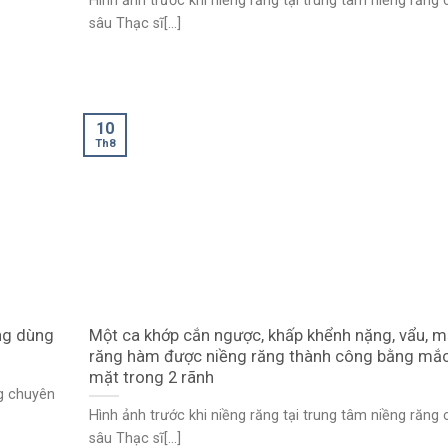
Hình ảnh trước khi niềng răng tại trung tâm niềng răng
sâu Thạc sĩ[...]
10
Th8
ng dùng
Một ca khớp cắn ngược, khấp khểnh nặng, vẩu, m
răng hàm được niềng răng thành công bằng mắc
mặt trong 2 rãnh
ng chuyên
Hình ảnh trước khi niềng răng tại trung tâm niềng răng
sâu Thạc sĩ[...]