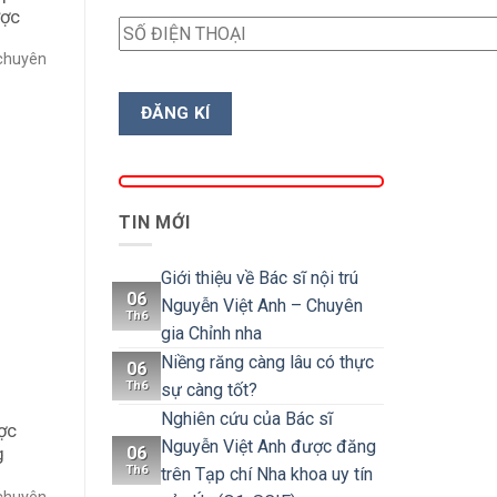
ược
 chuyên
TIN MỚI
Giới thiệu về Bác sĩ nội trú
06
Nguyễn Việt Anh – Chuyên
Th6
gia Chỉnh nha
Niềng răng càng lâu có thực
06
Th6
sự càng tốt?
Nghiên cứu của Bác sĩ
ợc
Nguyễn Việt Anh được đăng
06
g
Th6
trên Tạp chí Nha khoa uy tín