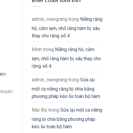
BÌNH LUẬN GẦN ĐÂY
admin_niengrang
trong
Niềng răng
hô, cằm lẹm, nhổ răng hàm bị sâu
thay cho răng số 4
Minh
trong
Niềng răng hô, cằm
lẹm, nhổ răng hàm bị sâu thay cho
răng số 4
hàm
admin_niengrang
trong
Sửa lại
một ca niềng răng bị chìa bằng
 chuyên
phương pháp kéo lùi toàn bộ hàm
Mai Bùi
trong
Sửa lại một ca niềng
răng bị chìa bằng phương pháp
kéo lùi toàn bộ hàm