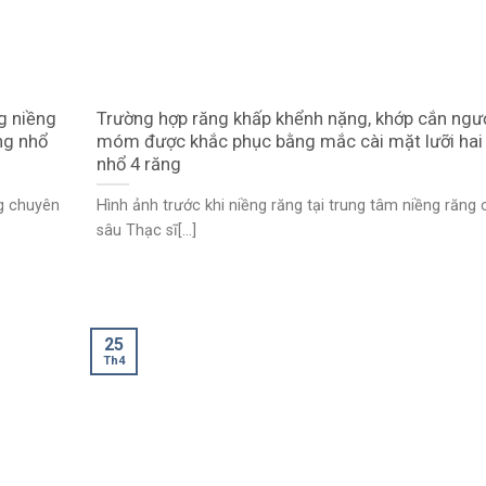
g niềng
Trường hợp răng khấp khểnh nặng, khớp cắn ngư
ng nhổ
móm được khắc phục bằng mắc cài mặt lưỡi hai 
nhổ 4 răng
ng chuyên
Hình ảnh trước khi niềng răng tại trung tâm niềng răng
sâu Thạc sĩ[...]
25
Th4