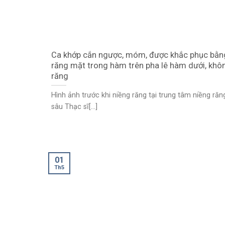
Ca khớp cắn ngược, móm, được khắc phục bằn
răng mặt trong hàm trên pha lê hàm dưới, khô
răng
Hình ảnh trước khi niềng răng tại trung tâm niềng ră
sâu Thạc sĩ[...]
01
Th5