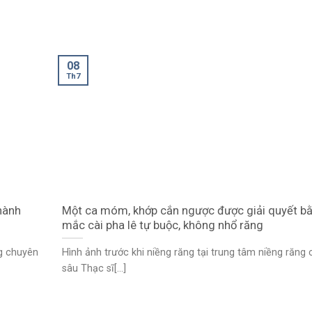
08
Th7
hành
Một ca móm, khớp cắn ngược được giải quyết b
mắc cài pha lê tự buộc, không nhổ răng
ng chuyên
Hình ảnh trước khi niềng răng tại trung tâm niềng răng
sâu Thạc sĩ[...]