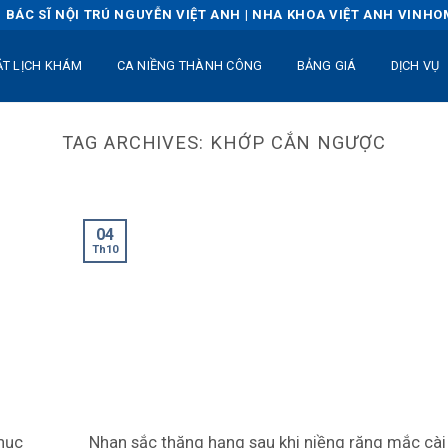
BÁC SĨ NỘI TRÚ NGUYỄN VIỆT ANH | NHA KHOA VIỆT ANH VINH
ẶT LỊCH KHÁM
CA NIỀNG THÀNH CÔNG
BẢNG GIÁ
DỊCH VỤ
TAG ARCHIVES:
KHỚP CẮN NGƯỢC
04
Th10
hục
Nhan sắc thăng hạng sau khi niềng răng mắc cài