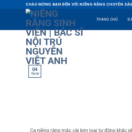
Skip
CHÀO MỪNG BẠN ĐẾN VỚI NIỀNG RĂNG CHUYÊN SÂU 
to
content
TRANG CHỦ
Đ
04
Th10
Ca niềng răng mắc cài kim loại tự động khắc p