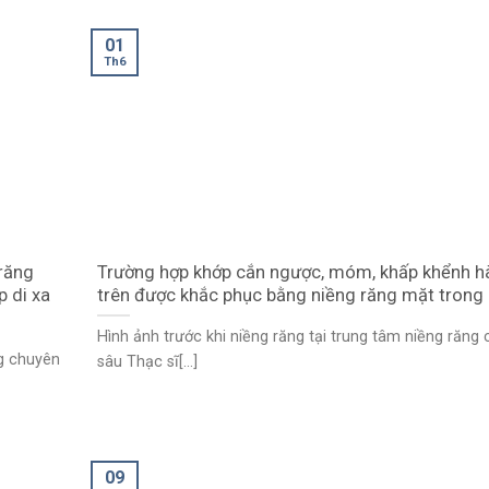
01
Th6
răng
Trường hợp khớp cắn ngược, móm, khấp khểnh 
 di xa
trên được khắc phục bằng niềng răng mặt trong
Hình ảnh trước khi niềng răng tại trung tâm niềng răng
ng chuyên
sâu Thạc sĩ[...]
09