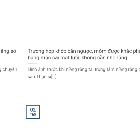
răng số
Trường hợp khớp cắn ngược, móm được khắc ph
bằng mắc cài mặt lưỡi, không cần nhổ răng
ng chuyên
Hình ảnh trước khi niềng răng tại trung tâm niềng răng
sâu Thạc sĩ[...]
02
Th5