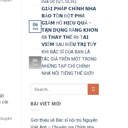
 chuyên
của Úc (Q1, SCIE)
𝗚𝗜Ả𝗜 𝗣𝗛Á𝗣 𝗖𝗛Ỉ𝗡𝗛 𝗡𝗛𝗔
𝗕Ả𝗢 𝗧Ồ𝗡 ĐỘ̣𝗧 𝗣𝗛Á:
𝗚𝗜Ả𝗠 HÔ 𝗛𝗜Ệ𝗨 𝗤𝗨Ả –
06
Th6
𝗧𝗔̣̂𝗡 𝗗𝗨̣𝗡𝗚 RĂ𝗡𝗚 𝗞𝗛𝗢̂𝗡
R8 𝗧𝗛𝗔𝗬 𝗧𝗛Ế R6 Ṭ𝗔́𝗜
𝗩𝗜Ê𝗠 SAU ĐIỀ𝗨 𝗧𝗥𝗜̣ 𝗧Ủ𝗬
KHI BÁC SĨ CỦA BẠN LÀ
TÁC GIẢ TRÊN MỘT TRONG
06
Th6
NHỮNG TẠP CHÍ CHỈNH
NHA NỔI TIẾNG THẾ GIỚI!
ất
 cài
BÀI VIẾT MỚI
 chuyên
Giới thiệu về Bác sĩ nội trú Nguyễn
Việt Anh – Chuyên gia Chỉnh nha