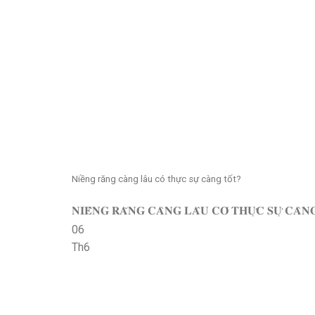
Niềng răng càng lâu có thực sự càng tốt?
𝐍𝐈𝐄̂̀𝐍𝐆 𝐑𝐀̆𝐍𝐆 𝐂𝐀̀𝐍𝐆 𝐋𝐀̂𝐔 𝐂𝐎́ 𝐓𝐇𝐔̛̣𝐂 𝐒𝐔̛̣ 𝐂𝐀̀𝐍𝐆 𝐓𝐎̂́𝐓
06
Th6