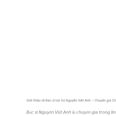
Giới thiệu về Bác sĩ nội trú Nguyễn Việt Anh – Chuyên gia C
𝘉𝑎́𝘤 𝘴𝑖̃ 𝘕𝘨𝘶𝘺𝑒̂̃𝘯 𝘝𝘪𝑒̣̂𝘵 𝘈𝘯𝘩 𝘭𝑎̀ 𝘤𝘩𝘶𝘺𝑒̂𝘯 𝘨𝘪𝘢 𝘵𝘳𝘰𝘯𝘨 𝘭𝑖̃𝘯