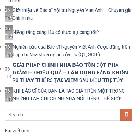
Tin mới
06
Giới thiệu về Bác sĩ nội trú Nguyễn Việt Anh – Chuyên gia
Th6
Chỉnh nha
06
Niềng răng càng lâu có thực sự càng tốt?
Th6
06
Nghiên cứu của Bác sĩ Nguyễn Việt Anh được đăng trên
Th6
Tạp chí Nha khoa uy tín của Úc (Q1, SCIE)
𝗚𝗜Ả𝗜 𝗣𝗛Á𝗣 𝗖𝗛Ỉ𝗡𝗛 𝗡𝗛𝗔 𝗕Ả𝗢 𝗧Ồ𝗡 ĐỘ̣𝗧 𝗣𝗛Á:
06
𝗚𝗜Ả𝗠 HÔ 𝗛𝗜Ệ𝗨 𝗤𝗨Ả – 𝗧𝗔̣̂𝗡 𝗗𝗨̣𝗡𝗚 RĂ𝗡𝗚 𝗞𝗛𝗢̂𝗡
Th6
R8 𝗧𝗛𝗔𝗬 𝗧𝗛Ế R6 Ṭ𝗔́𝗜 𝗩𝗜Ê𝗠 SAU ĐIỀ𝗨 𝗧𝗥𝗜̣ 𝗧Ủ𝗬
06
KHI BÁC SĨ CỦA BẠN LÀ TÁC GIẢ TRÊN MỘT TRONG
Th6
NHỮNG TẠP CHÍ CHỈNH NHA NỔI TIẾNG THẾ GIỚI!
Bài viết mới