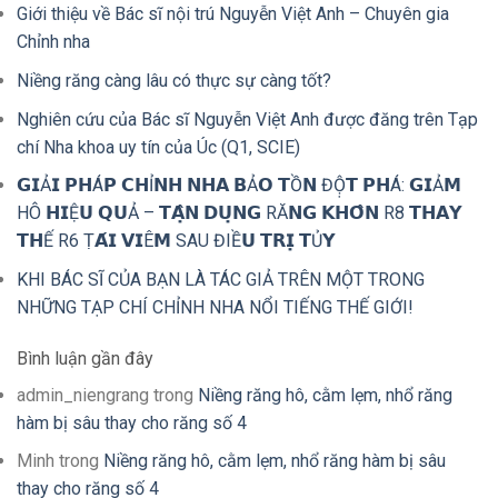
Giới thiệu về Bác sĩ nội trú Nguyễn Việt Anh – Chuyên gia
Chỉnh nha
Niềng răng càng lâu có thực sự càng tốt?
Nghiên cứu của Bác sĩ Nguyễn Việt Anh được đăng trên Tạp
chí Nha khoa uy tín của Úc (Q1, SCIE)
𝗚𝗜Ả𝗜 𝗣𝗛Á𝗣 𝗖𝗛Ỉ𝗡𝗛 𝗡𝗛𝗔 𝗕Ả𝗢 𝗧Ồ𝗡 ĐỘ̣𝗧 𝗣𝗛Á: 𝗚𝗜Ả𝗠
HÔ 𝗛𝗜Ệ𝗨 𝗤𝗨Ả – 𝗧𝗔̣̂𝗡 𝗗𝗨̣𝗡𝗚 RĂ𝗡𝗚 𝗞𝗛𝗢̂𝗡 R8 𝗧𝗛𝗔𝗬
𝗧𝗛Ế R6 Ṭ𝗔́𝗜 𝗩𝗜Ê𝗠 SAU ĐIỀ𝗨 𝗧𝗥𝗜̣ 𝗧Ủ𝗬
KHI BÁC SĨ CỦA BẠN LÀ TÁC GIẢ TRÊN MỘT TRONG
NHỮNG TẠP CHÍ CHỈNH NHA NỔI TIẾNG THẾ GIỚI!
Bình luận gần đây
admin_niengrang
trong
Niềng răng hô, cằm lẹm, nhổ răng
hàm bị sâu thay cho răng số 4
Minh
trong
Niềng răng hô, cằm lẹm, nhổ răng hàm bị sâu
thay cho răng số 4