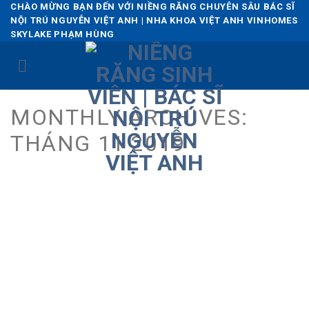
Skip
CHÀO MỪNG BẠN ĐẾN VỚI NIỀNG RĂNG CHUYÊN SÂU BÁC SĨ
NỘI TRÚ NGUYỄN VIỆT ANH | NHA KHOA VIỆT ANH VINHOMES
to
SKYLAKE PHẠM HÙNG
content
MONTHLY ARCHIVES:
THÁNG 11 2019