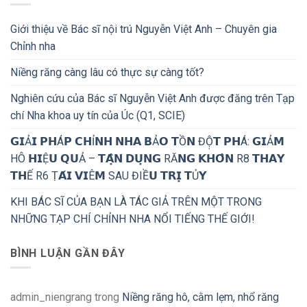
Giới thiệu về Bác sĩ nội trú Nguyễn Việt Anh – Chuyên gia
Chỉnh nha
Niềng răng càng lâu có thực sự càng tốt?
Nghiên cứu của Bác sĩ Nguyễn Việt Anh được đăng trên Tạp
chí Nha khoa uy tín của Úc (Q1, SCIE)
𝗚𝗜Ả𝗜 𝗣𝗛Á𝗣 𝗖𝗛Ỉ𝗡𝗛 𝗡𝗛𝗔 𝗕Ả𝗢 𝗧Ồ𝗡 ĐỘ̣𝗧 𝗣𝗛Á: 𝗚𝗜Ả𝗠
HÔ 𝗛𝗜Ệ𝗨 𝗤𝗨Ả – 𝗧𝗔̣̂𝗡 𝗗𝗨̣𝗡𝗚 RĂ𝗡𝗚 𝗞𝗛𝗢̂𝗡 R8 𝗧𝗛𝗔𝗬
𝗧𝗛Ế R6 Ṭ𝗔́𝗜 𝗩𝗜Ê𝗠 SAU ĐIỀ𝗨 𝗧𝗥𝗜̣ 𝗧Ủ𝗬
KHI BÁC SĨ CỦA BẠN LÀ TÁC GIẢ TRÊN MỘT TRONG
NHỮNG TẠP CHÍ CHỈNH NHA NỔI TIẾNG THẾ GIỚI!
BÌNH LUẬN GẦN ĐÂY
admin_niengrang
trong
Niềng răng hô, cằm lẹm, nhổ răng