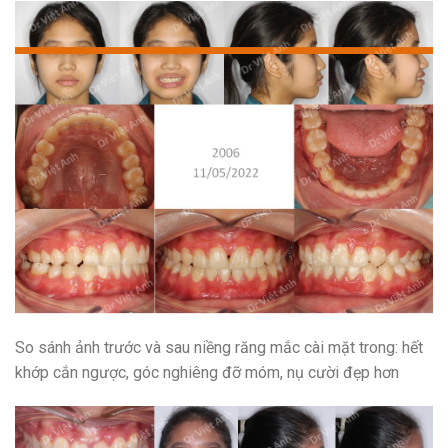
So sánh ảnh trước và sau niềng răng mắc cài mặt trong: hết
khớp cắn ngược, góc nghiêng đỡ móm, nụ cười đẹp hơn