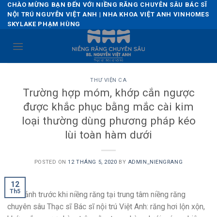
Skip
CHÀO MỪNG BẠN ĐẾN VỚI NIỀNG RĂNG CHUYÊN SÂU BÁC SĨ
NỘI TRÚ NGUYỄN VIỆT ANH | NHA KHOA VIỆT ANH VINHOMES
to
SKYLAKE PHẠM HÙNG
content
THƯ VIỆN CA
Trường hợp móm, khớp cắn ngược
được khắc phục bằng mắc cài kim
loại thường dùng phương pháp kéo
lùi toàn hàm dưới
POSTED ON
12 THÁNG 5, 2020
BY
ADMIN_NIENGRANG
12
Th5
Hình ảnh trước khi niềng răng tại trung tâm niềng răng
chuyên sâu Thạc sĩ Bác sĩ nội trú Việt Anh: răng hơi lộn xộn,