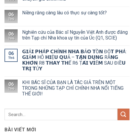
Niềng răng càng lâu có thực sự càng tốt?
06
Th6
Nghiên cứu của Bác sĩ Nguyễn Việt Anh được đăng
06
trên Tạp chí Nha khoa uy tín của Úc (Q1, SCIE)
Th6
𝗚𝗜Ả𝗜 𝗣𝗛Á𝗣 𝗖𝗛Ỉ𝗡𝗛 𝗡𝗛𝗔 𝗕Ả𝗢 𝗧Ồ𝗡 ĐỘ̣𝗧 𝗣𝗛Á:
06
𝗚𝗜Ả𝗠 HÔ 𝗛𝗜Ệ𝗨 𝗤𝗨Ả – 𝗧𝗔̣̂𝗡 𝗗𝗨̣𝗡𝗚 RĂ𝗡𝗚
Th6
𝗞𝗛𝗢̂𝗡 R8 𝗧𝗛𝗔𝗬 𝗧𝗛Ế R6 Ṭ𝗔́𝗜 𝗩𝗜Ê𝗠 SAU ĐIỀ𝗨
𝗧𝗥𝗜̣ 𝗧Ủ𝗬
KHI BÁC SĨ CỦA BẠN LÀ TÁC GIẢ TRÊN MỘT
06
TRONG NHỮNG TẠP CHÍ CHỈNH NHA NỔI TIẾNG
Th6
THẾ GIỚI!
BÀI VIẾT MỚI