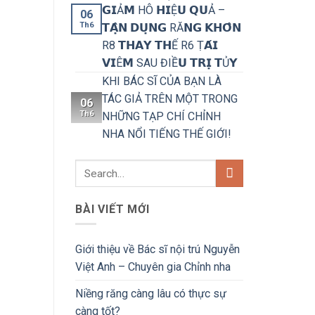
𝗚𝗜Ả𝗠 HÔ 𝗛𝗜Ệ𝗨 𝗤𝗨Ả –
06
Th6
𝗧𝗔̣̂𝗡 𝗗𝗨̣𝗡𝗚 RĂ𝗡𝗚 𝗞𝗛𝗢̂𝗡
R8 𝗧𝗛𝗔𝗬 𝗧𝗛Ế R6 Ṭ𝗔́𝗜
𝗩𝗜Ê𝗠 SAU ĐIỀ𝗨 𝗧𝗥𝗜̣ 𝗧Ủ𝗬
KHI BÁC SĨ CỦA BẠN LÀ
TÁC GIẢ TRÊN MỘT TRONG
06
Th6
NHỮNG TẠP CHÍ CHỈNH
NHA NỔI TIẾNG THẾ GIỚI!
BÀI VIẾT MỚI
Giới thiệu về Bác sĩ nội trú Nguyễn
Việt Anh – Chuyên gia Chỉnh nha
Niềng răng càng lâu có thực sự
càng tốt?