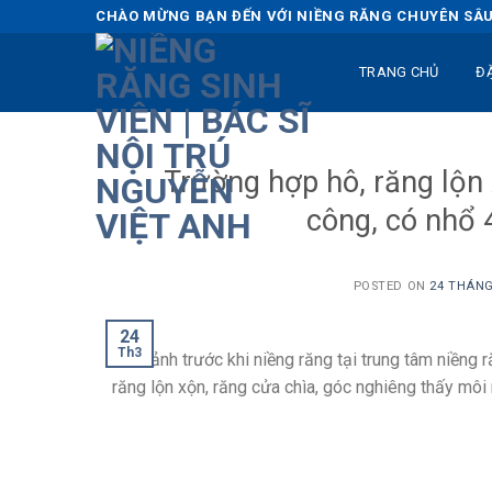
Skip
CHÀO MỪNG BẠN ĐẾN VỚI NIỀNG RĂNG CHUYÊN SÂU 
to
content
TRANG CHỦ
Đ
Trường hợp hô, răng lộn
công, có nhổ 
POSTED ON
24 THÁNG
24
Th3
Hình ảnh trước khi niềng răng tại trung tâm niềng r
răng lộn xộn, răng cửa chìa, góc nghiêng thấy môi