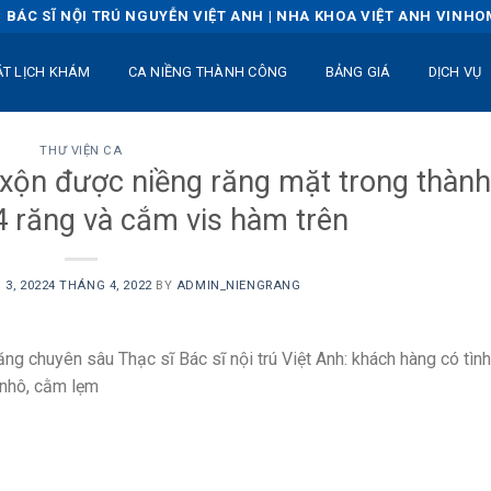
BÁC SĨ NỘI TRÚ NGUYỄN VIỆT ANH | NHA KHOA VIỆT ANH VINH
ẶT LỊCH KHÁM
CA NIỀNG THÀNH CÔNG
BẢNG GIÁ
DỊCH VỤ
THƯ VIỆN CA
 xộn được niềng răng mặt trong thành
4 răng và cắm vis hàm trên
 3, 2022
4 THÁNG 4, 2022
BY
ADMIN_NIENGRANG
ăng chuyên sâu Thạc sĩ Bác sĩ nội trú Việt Anh: khách hàng có tình
 nhô, cằm lẹm