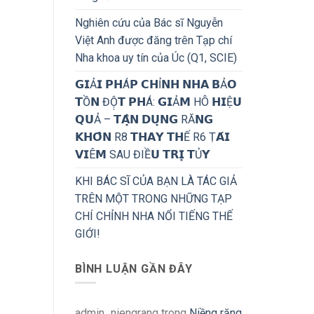
Nghiên cứu của Bác sĩ Nguyễn
Việt Anh được đăng trên Tạp chí
Nha khoa uy tín của Úc (Q1, SCIE)
𝗚𝗜Ả𝗜 𝗣𝗛Á𝗣 𝗖𝗛Ỉ𝗡𝗛 𝗡𝗛𝗔 𝗕Ả𝗢
𝗧Ồ𝗡 ĐỘ̣𝗧 𝗣𝗛Á: 𝗚𝗜Ả𝗠 HÔ 𝗛𝗜Ệ𝗨
𝗤𝗨Ả – 𝗧𝗔̣̂𝗡 𝗗𝗨̣𝗡𝗚 RĂ𝗡𝗚
𝗞𝗛𝗢̂𝗡 R8 𝗧𝗛𝗔𝗬 𝗧𝗛Ế R6 Ṭ𝗔́𝗜
𝗩𝗜Ê𝗠 SAU ĐIỀ𝗨 𝗧𝗥𝗜̣ 𝗧Ủ𝗬
KHI BÁC SĨ CỦA BẠN LÀ TÁC GIẢ
TRÊN MỘT TRONG NHỮNG TẠP
CHÍ CHỈNH NHA NỔI TIẾNG THẾ
GIỚI!
BÌNH LUẬN GẦN ĐÂY
admin_niengrang
trong
Niềng răng