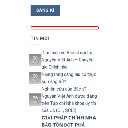
TIN MỚI
Giới thiệu về Bác sĩ nội trú
06
Nguyễn Việt Anh – Chuyên
Th6
gia Chỉnh nha
Niềng răng càng lâu có thực
06
Th6
sự càng tốt?
Nghiên cứu của Bác sĩ
Nguyễn Việt Anh được đăng
06
Th6
trên Tạp chí Nha khoa uy tín
của Úc (Q1, SCIE)
𝗚𝗜Ả𝗜 𝗣𝗛Á𝗣 𝗖𝗛Ỉ𝗡𝗛 𝗡𝗛𝗔
𝗕Ả𝗢 𝗧Ồ𝗡 ĐỘ̣𝗧 𝗣𝗛Á: