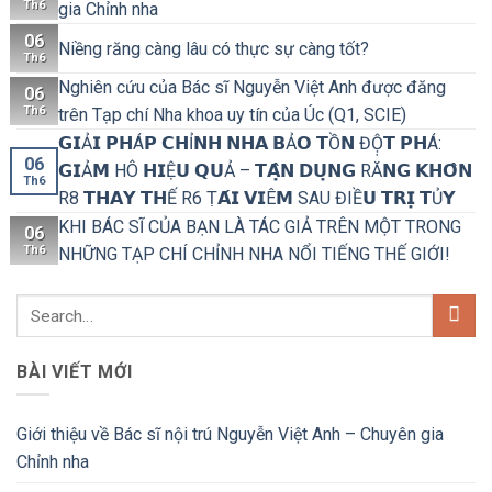
Th6
gia Chỉnh nha
06
Niềng răng càng lâu có thực sự càng tốt?
Th6
Nghiên cứu của Bác sĩ Nguyễn Việt Anh được đăng
06
Th6
trên Tạp chí Nha khoa uy tín của Úc (Q1, SCIE)
𝗚𝗜Ả𝗜 𝗣𝗛Á𝗣 𝗖𝗛Ỉ𝗡𝗛 𝗡𝗛𝗔 𝗕Ả𝗢 𝗧Ồ𝗡 ĐỘ̣𝗧 𝗣𝗛Á:
06
𝗚𝗜Ả𝗠 HÔ 𝗛𝗜Ệ𝗨 𝗤𝗨Ả – 𝗧𝗔̣̂𝗡 𝗗𝗨̣𝗡𝗚 RĂ𝗡𝗚 𝗞𝗛𝗢̂𝗡
Th6
R8 𝗧𝗛𝗔𝗬 𝗧𝗛Ế R6 Ṭ𝗔́𝗜 𝗩𝗜Ê𝗠 SAU ĐIỀ𝗨 𝗧𝗥𝗜̣ 𝗧Ủ𝗬
KHI BÁC SĨ CỦA BẠN LÀ TÁC GIẢ TRÊN MỘT TRONG
06
Th6
NHỮNG TẠP CHÍ CHỈNH NHA NỔI TIẾNG THẾ GIỚI!
BÀI VIẾT MỚI
Giới thiệu về Bác sĩ nội trú Nguyễn Việt Anh – Chuyên gia
Chỉnh nha