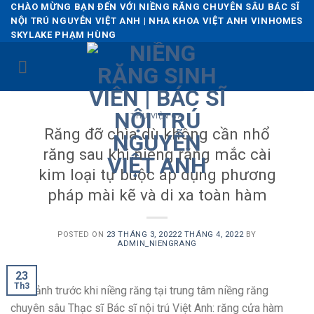
Skip
CHÀO MỪNG BẠN ĐẾN VỚI NIỀNG RĂNG CHUYÊN SÂU BÁC SĨ
NỘI TRÚ NGUYỄN VIỆT ANH | NHA KHOA VIỆT ANH VINHOMES
to
SKYLAKE PHẠM HÙNG
content
THƯ VIỆN CA
Răng đỡ chìa dù không cần nhổ
răng sau khi niềng răng mắc cài
kim loại tự buộc áp dụng phương
pháp mài kẽ và di xa toàn hàm
POSTED ON
23 THÁNG 3, 2022
2 THÁNG 4, 2022
BY
ADMIN_NIENGRANG
23
Th3
Hình ảnh trước khi niềng răng tại trung tâm niềng răng
chuyên sâu Thạc sĩ Bác sĩ nội trú Việt Anh: răng cửa hàm