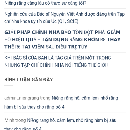
Niềng răng càng lâu có thực sự càng tốt?
Nghiên cứu của Bác sĩ Nguyễn Việt Anh được đăng trên Tạp
chí Nha khoa uy tín của Úc (Q1, SCIE)
𝗚𝗜Ả𝗜 𝗣𝗛Á𝗣 𝗖𝗛Ỉ𝗡𝗛 𝗡𝗛𝗔 𝗕Ả𝗢 𝗧Ồ𝗡 ĐỘ̣𝗧 𝗣𝗛Á: 𝗚𝗜Ả𝗠
HÔ 𝗛𝗜Ệ𝗨 𝗤𝗨Ả – 𝗧𝗔̣̂𝗡 𝗗𝗨̣𝗡𝗚 RĂ𝗡𝗚 𝗞𝗛𝗢̂𝗡 R8 𝗧𝗛𝗔𝗬
𝗧𝗛Ế R6 Ṭ𝗔́𝗜 𝗩𝗜Ê𝗠 SAU ĐIỀ𝗨 𝗧𝗥𝗜̣ 𝗧Ủ𝗬
KHI BÁC SĨ CỦA BẠN LÀ TÁC GIẢ TRÊN MỘT TRONG
NHỮNG TẠP CHÍ CHỈNH NHA NỔI TIẾNG THẾ GIỚI!
BÌNH LUẬN GẦN ĐÂY
admin_niengrang
trong
Niềng răng hô, cằm lẹm, nhổ răng
hàm bị sâu thay cho răng số 4
Minh
trong
Niềng răng hô, cằm lẹm, nhổ răng hàm bị sâu
thay cho răng số 4