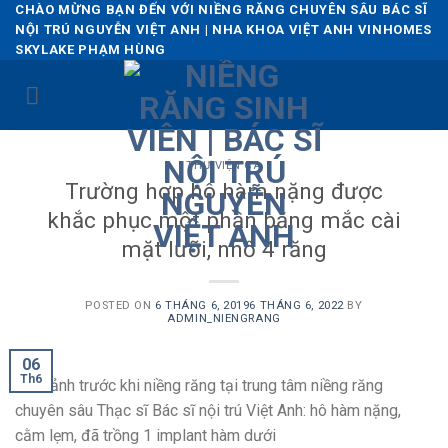
Skip
CHÀO MỪNG BẠN ĐẾN VỚI NIỀNG RĂNG CHUYÊN SÂU BÁC SĨ
NỘI TRÚ NGUYỄN VIỆT ANH | NHA KHOA VIỆT ANH VINHOMES
to
SKYLAKE PHẠM HÙNG
content
THƯ VIỆN CA
Trường hợp hô hàm nặng được
khắc phục một phần bằng mắc cài
mặt lưỡi, nhổ 4 răng
POSTED ON
6 THÁNG 6, 2019
6 THÁNG 6, 2022
BY
ADMIN_NIENGRANG
06
Th6
Hình ảnh trước khi niềng răng tại trung tâm niềng răng
chuyên sâu Thạc sĩ Bác sĩ nội trú Việt Anh: hô hàm nặng,
cằm lẹm, đã trồng 1 implant hàm dưới