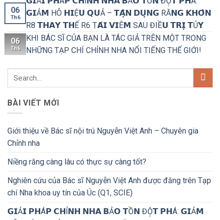
𝗚𝗜Ả𝗜 𝗣𝗛Á𝗣 𝗖𝗛Ỉ𝗡𝗛 𝗡𝗛𝗔 𝗕Ả𝗢 𝗧Ồ𝗡 ĐỘ̣𝗧 𝗣𝗛Á:
06
𝗚𝗜Ả𝗠 HÔ 𝗛𝗜Ệ𝗨 𝗤𝗨Ả – 𝗧𝗔̣̂𝗡 𝗗𝗨̣𝗡𝗚 RĂ𝗡𝗚 𝗞𝗛𝗢̂𝗡
Th6
R8 𝗧𝗛𝗔𝗬 𝗧𝗛Ế R6 Ṭ𝗔́𝗜 𝗩𝗜Ê𝗠 SAU ĐIỀ𝗨 𝗧𝗥𝗜̣ 𝗧Ủ𝗬
KHI BÁC SĨ CỦA BẠN LÀ TÁC GIẢ TRÊN MỘT TRONG
06
Th6
NHỮNG TẠP CHÍ CHỈNH NHA NỔI TIẾNG THẾ GIỚI!
BÀI VIẾT MỚI
Giới thiệu về Bác sĩ nội trú Nguyễn Việt Anh – Chuyên gia
Chỉnh nha
Niềng răng càng lâu có thực sự càng tốt?
Nghiên cứu của Bác sĩ Nguyễn Việt Anh được đăng trên Tạp
chí Nha khoa uy tín của Úc (Q1, SCIE)
𝗚𝗜Ả𝗜 𝗣𝗛Á𝗣 𝗖𝗛Ỉ𝗡𝗛 𝗡𝗛𝗔 𝗕Ả𝗢 𝗧Ồ𝗡 ĐỘ̣𝗧 𝗣𝗛Á: 𝗚𝗜Ả𝗠