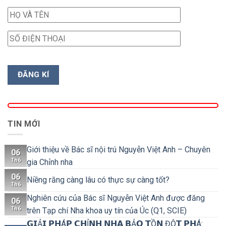
TIN MỚI
Giới thiệu về Bác sĩ nội trú Nguyễn Việt Anh – Chuyên
06
Th6
gia Chỉnh nha
06
Niềng răng càng lâu có thực sự càng tốt?
Th6
Nghiên cứu của Bác sĩ Nguyễn Việt Anh được đăng
06
Th6
trên Tạp chí Nha khoa uy tín của Úc (Q1, SCIE)
𝗚𝗜Ả𝗜 𝗣𝗛Á𝗣 𝗖𝗛Ỉ𝗡𝗛 𝗡𝗛𝗔 𝗕Ả𝗢 𝗧Ồ𝗡 ĐỘ̣𝗧 𝗣𝗛Á: