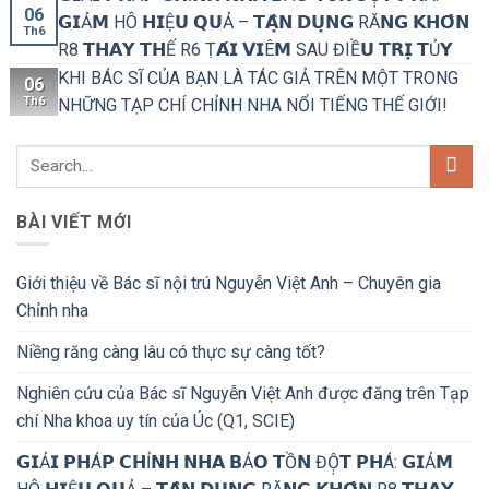
06
𝗚𝗜Ả𝗠 HÔ 𝗛𝗜Ệ𝗨 𝗤𝗨Ả – 𝗧𝗔̣̂𝗡 𝗗𝗨̣𝗡𝗚 RĂ𝗡𝗚 𝗞𝗛𝗢̂𝗡
Th6
R8 𝗧𝗛𝗔𝗬 𝗧𝗛Ế R6 Ṭ𝗔́𝗜 𝗩𝗜Ê𝗠 SAU ĐIỀ𝗨 𝗧𝗥𝗜̣ 𝗧Ủ𝗬
KHI BÁC SĨ CỦA BẠN LÀ TÁC GIẢ TRÊN MỘT TRONG
06
Th6
NHỮNG TẠP CHÍ CHỈNH NHA NỔI TIẾNG THẾ GIỚI!
BÀI VIẾT MỚI
Giới thiệu về Bác sĩ nội trú Nguyễn Việt Anh – Chuyên gia
Chỉnh nha
Niềng răng càng lâu có thực sự càng tốt?
Nghiên cứu của Bác sĩ Nguyễn Việt Anh được đăng trên Tạp
chí Nha khoa uy tín của Úc (Q1, SCIE)
𝗚𝗜Ả𝗜 𝗣𝗛Á𝗣 𝗖𝗛Ỉ𝗡𝗛 𝗡𝗛𝗔 𝗕Ả𝗢 𝗧Ồ𝗡 ĐỘ̣𝗧 𝗣𝗛Á: 𝗚𝗜Ả𝗠