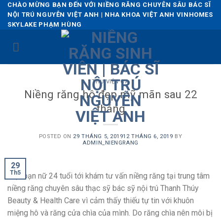
Skip
CHÀO MỪNG BẠN ĐẾN VỚI NIỀNG RĂNG CHUYÊN SÂU BÁC SĨ
NỘI TRÚ NGUYỄN VIỆT ANH | NHA KHOA VIỆT ANH VINHOMES
to
SKYLAKE PHẠM HÙNG
content
THƯ VIỆN CA
Niềng răng hô đẹp mỹ mãn sau 22
tháng
POSTED ON
29 THÁNG 5, 2019
12 THÁNG 6, 2019
BY
ADMIN_NIENGRANG
29
Th5
Một bạn nữ 24 tuổi tới khám tư vấn niềng răng tại trung tâm
niềng răng chuyên sâu thạc sỹ bác sỹ nội trú Thanh Thúy
Beauty & Health Care vì cảm thấy thiếu tự tin với khuôn
miệng hô và răng cửa chìa của mình. Do răng chìa nên môi bị