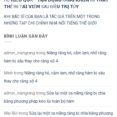
HÔ 𝗛𝗜Ệ𝗨 𝗤𝗨Ả – 𝗧𝗔̣̂𝗡 𝗗𝗨̣𝗡𝗚 RĂ𝗡𝗚 𝗞𝗛𝗢̂𝗡 R8 𝗧𝗛𝗔𝗬
𝗧𝗛Ế R6 Ṭ𝗔́𝗜 𝗩𝗜Ê𝗠 SAU ĐIỀ𝗨 𝗧𝗥𝗜̣ 𝗧Ủ𝗬
KHI BÁC SĨ CỦA BẠN LÀ TÁC GIẢ TRÊN MỘT TRONG
NHỮNG TẠP CHÍ CHỈNH NHA NỔI TIẾNG THẾ GIỚI!
BÌNH LUẬN GẦN ĐÂY
admin_niengrang
trong
Niềng răng hô, cằm lẹm, nhổ răng
hàm bị sâu thay cho răng số 4
Minh
trong
Niềng răng hô, cằm lẹm, nhổ răng hàm bị sâu
thay cho răng số 4
admin_niengrang
trong
Sửa lại một ca niềng răng bị chìa
bằng phương pháp kéo lùi toàn bộ hàm
Mai Bùi
trong
Sửa lại một ca niềng răng bị chìa bằng phương