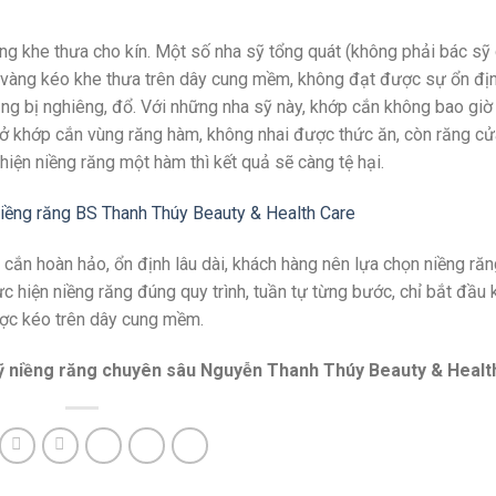
ng khe thưa cho kín. Một số nha sỹ tổng quát (không phải bác sỹ 
i vàng kéo khe thưa trên dây cung mềm, không đạt được sự ổn địn
ăng bị nghiêng, đổ. Với những nha sỹ này, khớp cắn không bao giờ
hở khớp cắn vùng răng hàm, không nhai được thức ăn, còn răng cửa
 hiện niềng răng một hàm thì kết quả sẽ càng tệ hại.
 niềng răng BS Thanh Thúy Beauty & Health Care
ắn hoàn hảo, ổn định lâu dài, khách hàng nên lựa chọn niềng răn
ực hiện niềng răng đúng quy trình, tuần tự từng bước, chỉ bắt đầu
ược kéo trên dây cung mềm.
ỹ niềng răng chuyên sâu Nguyễn Thanh Thúy Beauty & Healt