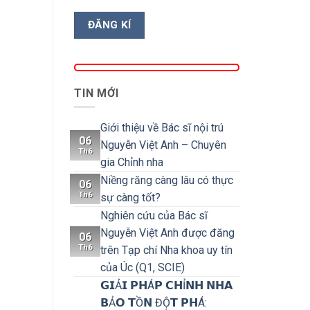
TIN MỚI
Giới thiệu về Bác sĩ nội trú
06
Nguyễn Việt Anh – Chuyên
Th6
gia Chỉnh nha
Niềng răng càng lâu có thực
06
Th6
sự càng tốt?
Nghiên cứu của Bác sĩ
Nguyễn Việt Anh được đăng
06
Th6
trên Tạp chí Nha khoa uy tín
của Úc (Q1, SCIE)
𝗚𝗜Ả𝗜 𝗣𝗛Á𝗣 𝗖𝗛Ỉ𝗡𝗛 𝗡𝗛𝗔
𝗕Ả𝗢 𝗧Ồ𝗡 ĐỘ̣𝗧 𝗣𝗛Á: