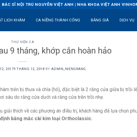
BÁC SĨ NỘI TRÚ NGUYỄN VIỆT ANH | NHA KHOA VIỆT ANH VINH
ẶT LỊCH KHÁM
CA NIỀNG THÀNH CÔNG
BẢNG GIÁ
DỊCH VỤ
THƯ VIỆN CA
au 9 tháng, khớp cắn hoàn hảo
2, 2017
9 THÁNG 12, 2018
BY
ADMIN_NIENGRANG
àm trên bị thưa và chìa (hô), đặc biệt là 2 răng cửa giữa bị trồi l
i sâu do răng cửa dưới và răng cửa trên trồi nhẹ.
 giải thích về các phương án điều trị, khách hàng đã lựa chọn p
định bằng mắc cài kim loại Orthoclassic.