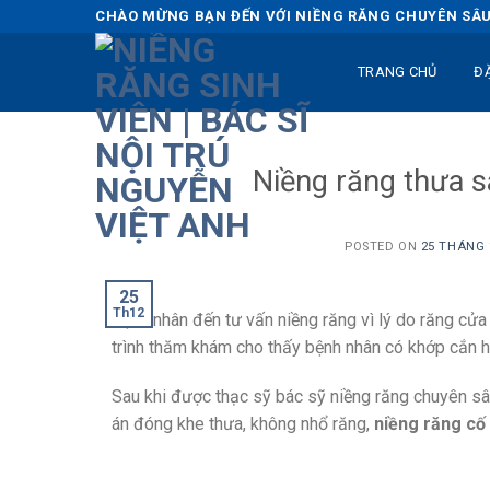
Skip
CHÀO MỪNG BẠN ĐẾN VỚI NIỀNG RĂNG CHUYÊN SÂU 
to
content
TRANG CHỦ
Đ
Niềng răng thưa s
POSTED ON
25 THÁNG 1
25
Th12
Bệnh nhân đến tư vấn niềng răng vì lý do răng cửa h
trình thăm khám cho thấy bệnh nhân có khớp cắn hơ
Sau khi được thạc sỹ bác sỹ niềng răng chuyên sâu
án đóng khe thưa, không nhổ răng,
niềng răng cố 