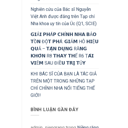
Nghiên cứu của Bác sĩ Nguyễn
Việt Anh được đăng trên Tạp chí
Nha khoa uy tín của Úc (Q1, SCIE)
𝗚𝗜Ả𝗜 𝗣𝗛Á𝗣 𝗖𝗛Ỉ𝗡𝗛 𝗡𝗛𝗔 𝗕Ả𝗢
𝗧Ồ𝗡 ĐỘ̣𝗧 𝗣𝗛Á: 𝗚𝗜Ả𝗠 HÔ 𝗛𝗜Ệ𝗨
𝗤𝗨Ả – 𝗧𝗔̣̂𝗡 𝗗𝗨̣𝗡𝗚 RĂ𝗡𝗚
𝗞𝗛𝗢̂𝗡 R8 𝗧𝗛𝗔𝗬 𝗧𝗛Ế R6 Ṭ𝗔́𝗜
𝗩𝗜Ê𝗠 SAU ĐIỀ𝗨 𝗧𝗥𝗜̣ 𝗧Ủ𝗬
KHI BÁC SĨ CỦA BẠN LÀ TÁC GIẢ
TRÊN MỘT TRONG NHỮNG TẠP
CHÍ CHỈNH NHA NỔI TIẾNG THẾ
GIỚI!
BÌNH LUẬN GẦN ĐÂY
admin_niengrang
trong
Niềng răng