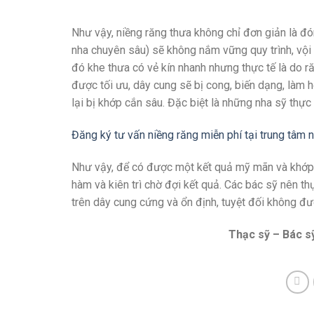
Như vậy, niềng răng thưa không chỉ đơn giản là đó
nha chuyên sâu) sẽ không nắm vững quy trình, vộ
đó khe thưa có vẻ kín nhanh nhưng thực tế là do r
được tối ưu, dây cung sẽ bị cong, biến dạng, làm 
lại bị khớp cắn sâu. Đặc biệt là những nha sỹ thực
Đăng ký tư vấn niềng răng miễn phí tại trung tâm
Như vậy, để có được một kết quả mỹ mãn và khớp c
hàm và kiên trì chờ đợi kết quả. Các bác sỹ nên th
trên dây cung cứng và ổn định, tuyệt đối không đ
Thạc sỹ – Bác s