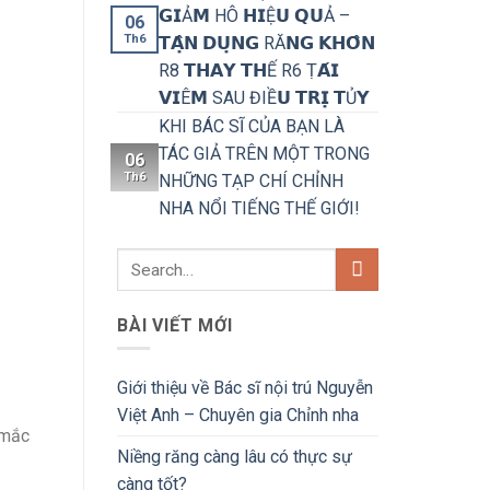
𝗚𝗜Ả𝗠 HÔ 𝗛𝗜Ệ𝗨 𝗤𝗨Ả –
06
Th6
𝗧𝗔̣̂𝗡 𝗗𝗨̣𝗡𝗚 RĂ𝗡𝗚 𝗞𝗛𝗢̂𝗡
R8 𝗧𝗛𝗔𝗬 𝗧𝗛Ế R6 Ṭ𝗔́𝗜
𝗩𝗜Ê𝗠 SAU ĐIỀ𝗨 𝗧𝗥𝗜̣ 𝗧Ủ𝗬
KHI BÁC SĨ CỦA BẠN LÀ
TÁC GIẢ TRÊN MỘT TRONG
06
Th6
NHỮNG TẠP CHÍ CHỈNH
NHA NỔI TIẾNG THẾ GIỚI!
BÀI VIẾT MỚI
Giới thiệu về Bác sĩ nội trú Nguyễn
Việt Anh – Chuyên gia Chỉnh nha
 mắc
Niềng răng càng lâu có thực sự
càng tốt?