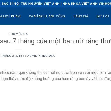
BÁC SĨ NỘI TRÚ NGUYỄN VIỆT ANH | NHA KHOA VIỆT ANH VINH
ẶT LỊCH KHÁM
CA NIỀNG THÀNH CÔNG
BẢNG GIÁ
DỊCH VỤ
THƯ VIỆN CA
i sau 7 tháng của một bạn nữ răng th
6 THÁNG 2, 2018
BY
ADMIN_NIENGRANG
g nhiều năm qua không thể có một nụ cười trọn vẹn với một hàm r
cho bạn thấy mức độ khủng hoảng của hàm răng bạn ấy và hiểu đư