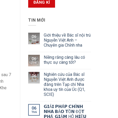
TIN MỚI
Giới thiệu về Bác sĩ nội trú
06
Nguyễn Việt Anh –
Th6
Chuyên gia Chỉnh nha
Niềng răng càng lâu có
06
thực sự càng tốt?
Th6
Nghiên cứu của Bác sĩ
ỉ sau 7
06
Nguyễn Việt Anh được
Th6
nh
đăng trên Tạp chí Nha
 Khe
khoa uy tín của Úc (Q1,
SCIE)
𝗚𝗜Ả𝗜 𝗣𝗛Á𝗣 𝗖𝗛Ỉ𝗡𝗛
06
𝗡𝗛𝗔 𝗕Ả𝗢 𝗧Ồ𝗡 ĐỘ̣𝗧
Th6
𝗣𝗛Á: 𝗚𝗜Ả𝗠 HÔ 𝗛𝗜Ệ𝗨