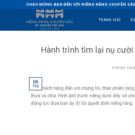
Skip
CHÀO MỪNG BẠN ĐẾN VỚI NIỀNG RĂNG CHUYÊN SÂU 
to
content
TRANG CHỦ
Đ
Hành trình tìm lại nụ cườ
POSTED ON
06
Th2
Một khách hàng đến với chúng tôi, than phiền răn
thưa và chìa. Hình ảnh trước niềng dưới đây sẽ 
động lực đưa bạn ấy đi tới quyết định niềng răng.