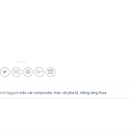
nd tagged
mắc cài composite
,
mắc cài pha lê
,
niềng răng thưa
.