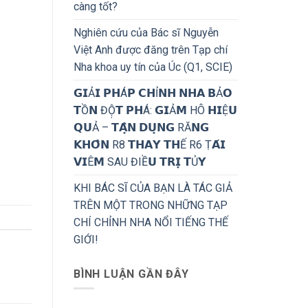
càng tốt?
Nghiên cứu của Bác sĩ Nguyễn
Việt Anh được đăng trên Tạp chí
Nha khoa uy tín của Úc (Q1, SCIE)
𝗚𝗜Ả𝗜 𝗣𝗛Á𝗣 𝗖𝗛Ỉ𝗡𝗛 𝗡𝗛𝗔 𝗕Ả𝗢
𝗧Ồ𝗡 ĐỘ̣𝗧 𝗣𝗛Á: 𝗚𝗜Ả𝗠 HÔ 𝗛𝗜Ệ𝗨
𝗤𝗨Ả – 𝗧𝗔̣̂𝗡 𝗗𝗨̣𝗡𝗚 RĂ𝗡𝗚
𝗞𝗛𝗢̂𝗡 R8 𝗧𝗛𝗔𝗬 𝗧𝗛Ế R6 Ṭ𝗔́𝗜
𝗩𝗜Ê𝗠 SAU ĐIỀ𝗨 𝗧𝗥𝗜̣ 𝗧Ủ𝗬
KHI BÁC SĨ CỦA BẠN LÀ TÁC GIẢ
TRÊN MỘT TRONG NHỮNG TẠP
CHÍ CHỈNH NHA NỔI TIẾNG THẾ
GIỚI!
BÌNH LUẬN GẦN ĐÂY