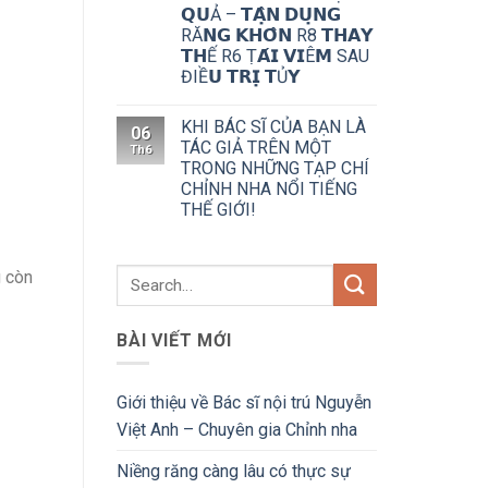
𝗤𝗨Ả – 𝗧𝗔̣̂𝗡 𝗗𝗨̣𝗡𝗚
RĂ𝗡𝗚 𝗞𝗛𝗢̂𝗡 R8 𝗧𝗛𝗔𝗬
𝗧𝗛Ế R6 Ṭ𝗔́𝗜 𝗩𝗜Ê𝗠 SAU
ĐIỀ𝗨 𝗧𝗥𝗜̣ 𝗧Ủ𝗬
KHI BÁC SĨ CỦA BẠN LÀ
06
TÁC GIẢ TRÊN MỘT
Th6
TRONG NHỮNG TẠP CHÍ
CHỈNH NHA NỔI TIẾNG
THẾ GIỚI!
g còn
BÀI VIẾT MỚI
Giới thiệu về Bác sĩ nội trú Nguyễn
Việt Anh – Chuyên gia Chỉnh nha
Niềng răng càng lâu có thực sự