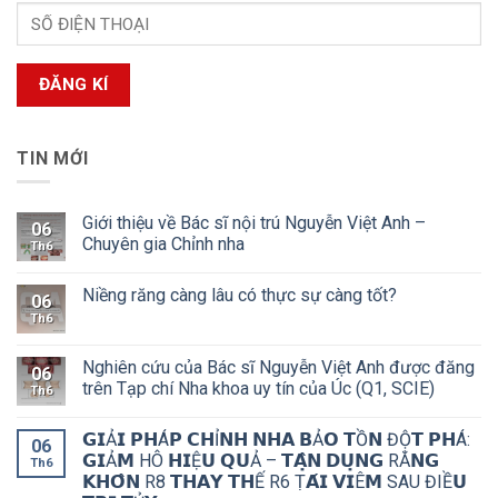
TIN MỚI
Giới thiệu về Bác sĩ nội trú Nguyễn Việt Anh –
06
Chuyên gia Chỉnh nha
Th6
Niềng răng càng lâu có thực sự càng tốt?
06
Th6
Nghiên cứu của Bác sĩ Nguyễn Việt Anh được đăng
06
trên Tạp chí Nha khoa uy tín của Úc (Q1, SCIE)
Th6
𝗚𝗜Ả𝗜 𝗣𝗛Á𝗣 𝗖𝗛Ỉ𝗡𝗛 𝗡𝗛𝗔 𝗕Ả𝗢 𝗧Ồ𝗡 ĐỘ̣𝗧 𝗣𝗛Á:
06
𝗚𝗜Ả𝗠 HÔ 𝗛𝗜Ệ𝗨 𝗤𝗨Ả – 𝗧𝗔̣̂𝗡 𝗗𝗨̣𝗡𝗚 RĂ𝗡𝗚
Th6
𝗞𝗛𝗢̂𝗡 R8 𝗧𝗛𝗔𝗬 𝗧𝗛Ế R6 Ṭ𝗔́𝗜 𝗩𝗜Ê𝗠 SAU ĐIỀ𝗨