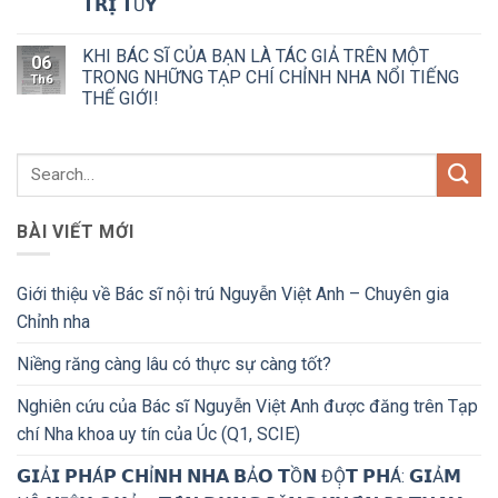
𝗧𝗥𝗜̣ 𝗧Ủ𝗬
KHI BÁC SĨ CỦA BẠN LÀ TÁC GIẢ TRÊN MỘT
06
TRONG NHỮNG TẠP CHÍ CHỈNH NHA NỔI TIẾNG
Th6
THẾ GIỚI!
BÀI VIẾT MỚI
Giới thiệu về Bác sĩ nội trú Nguyễn Việt Anh – Chuyên gia
Chỉnh nha
Niềng răng càng lâu có thực sự càng tốt?
Nghiên cứu của Bác sĩ Nguyễn Việt Anh được đăng trên Tạp
chí Nha khoa uy tín của Úc (Q1, SCIE)
𝗚𝗜Ả𝗜 𝗣𝗛Á𝗣 𝗖𝗛Ỉ𝗡𝗛 𝗡𝗛𝗔 𝗕Ả𝗢 𝗧Ồ𝗡 ĐỘ̣𝗧 𝗣𝗛Á: 𝗚𝗜Ả𝗠