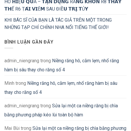
HÔ 𝗛𝗜Ệ𝗨 𝗤𝗨Ả – 𝗧𝗔̣̂𝗡 𝗗𝗨̣𝗡𝗚 RĂ𝗡𝗚 𝗞𝗛𝗢̂𝗡 R8 𝗧𝗛𝗔𝗬
𝗧𝗛Ế R6 Ṭ𝗔́𝗜 𝗩𝗜Ê𝗠 SAU ĐIỀ𝗨 𝗧𝗥𝗜̣ 𝗧Ủ𝗬
KHI BÁC SĨ CỦA BẠN LÀ TÁC GIẢ TRÊN MỘT TRONG
NHỮNG TẠP CHÍ CHỈNH NHA NỔI TIẾNG THẾ GIỚI!
BÌNH LUẬN GẦN ĐÂY
admin_niengrang
trong
Niềng răng hô, cằm lẹm, nhổ răng
hàm bị sâu thay cho răng số 4
Minh
trong
Niềng răng hô, cằm lẹm, nhổ răng hàm bị sâu
thay cho răng số 4
admin_niengrang
trong
Sửa lại một ca niềng răng bị chìa
bằng phương pháp kéo lùi toàn bộ hàm
Mai Bùi
trong
Sửa lại một ca niềng răng bị chìa bằng phương