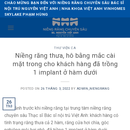
Skip
CHÀO MỪNG BẠN ĐẾN VỚI NIỀNG RĂNG CHUYÊN SÂU BÁC SĨ
NỘI TRÚ NGUYỄN VIỆT ANH | NHA KHOA VIỆT ANH VINHOMES
to
SKYLAKE PHẠM HÙNG
content
THƯ VIỆN CA
Niềng răng thưa, hô bằng mắc cài
mặt trong cho khách hàng đã trồng
1 implant ở hàm dưới
POSTED ON
26 THÁNG 3, 2022
BY
ADMIN_NIENGRANG
26
Th3
Hình ảnh trước khi niềng răng tại trung tâm niềng răng
chuyên sâu Thạc sĩ Bác sĩ nội trú Việt Anh: khách hàng có
tình trạng răng thưa cả 2 hàm, răng cửa hơi chìa, góc
nghiêng môi hơi nhô, đã trồng 1 implant ở hàm dưới