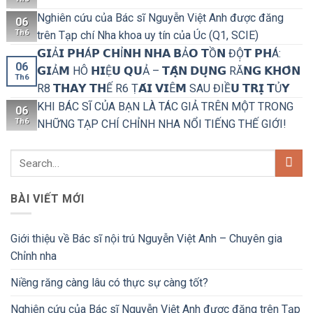
Nghiên cứu của Bác sĩ Nguyễn Việt Anh được đăng
06
Th6
trên Tạp chí Nha khoa uy tín của Úc (Q1, SCIE)
𝗚𝗜Ả𝗜 𝗣𝗛Á𝗣 𝗖𝗛Ỉ𝗡𝗛 𝗡𝗛𝗔 𝗕Ả𝗢 𝗧Ồ𝗡 ĐỘ̣𝗧 𝗣𝗛Á:
06
𝗚𝗜Ả𝗠 HÔ 𝗛𝗜Ệ𝗨 𝗤𝗨Ả – 𝗧𝗔̣̂𝗡 𝗗𝗨̣𝗡𝗚 RĂ𝗡𝗚 𝗞𝗛𝗢̂𝗡
Th6
R8 𝗧𝗛𝗔𝗬 𝗧𝗛Ế R6 Ṭ𝗔́𝗜 𝗩𝗜Ê𝗠 SAU ĐIỀ𝗨 𝗧𝗥𝗜̣ 𝗧Ủ𝗬
KHI BÁC SĨ CỦA BẠN LÀ TÁC GIẢ TRÊN MỘT TRONG
06
Th6
NHỮNG TẠP CHÍ CHỈNH NHA NỔI TIẾNG THẾ GIỚI!
BÀI VIẾT MỚI
Giới thiệu về Bác sĩ nội trú Nguyễn Việt Anh – Chuyên gia
Chỉnh nha
Niềng răng càng lâu có thực sự càng tốt?
Nghiên cứu của Bác sĩ Nguyễn Việt Anh được đăng trên Tạp