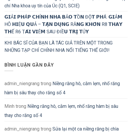
chí Nha khoa uy tín của Úc (Q1, SCIE)
𝗚𝗜Ả𝗜 𝗣𝗛Á𝗣 𝗖𝗛Ỉ𝗡𝗛 𝗡𝗛𝗔 𝗕Ả𝗢 𝗧Ồ𝗡 ĐỘ̣𝗧 𝗣𝗛Á: 𝗚𝗜Ả𝗠
HÔ 𝗛𝗜Ệ𝗨 𝗤𝗨Ả – 𝗧𝗔̣̂𝗡 𝗗𝗨̣𝗡𝗚 RĂ𝗡𝗚 𝗞𝗛𝗢̂𝗡 R8 𝗧𝗛𝗔𝗬
𝗧𝗛Ế R6 Ṭ𝗔́𝗜 𝗩𝗜Ê𝗠 SAU ĐIỀ𝗨 𝗧𝗥𝗜̣ 𝗧Ủ𝗬
KHI BÁC SĨ CỦA BẠN LÀ TÁC GIẢ TRÊN MỘT TRONG
NHỮNG TẠP CHÍ CHỈNH NHA NỔI TIẾNG THẾ GIỚI!
BÌNH LUẬN GẦN ĐÂY
admin_niengrang
trong
Niềng răng hô, cằm lẹm, nhổ răng
hàm bị sâu thay cho răng số 4
Minh
trong
Niềng răng hô, cằm lẹm, nhổ răng hàm bị sâu
thay cho răng số 4
admin_niengrang
trong
Sửa lại một ca niềng răng bị chìa