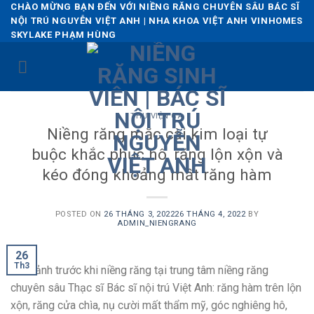
Skip
CHÀO MỪNG BẠN ĐẾN VỚI NIỀNG RĂNG CHUYÊN SÂU BÁC SĨ
NỘI TRÚ NGUYỄN VIỆT ANH | NHA KHOA VIỆT ANH VINHOMES
to
SKYLAKE PHẠM HÙNG
content
THƯ VIỆN CA
Niềng răng mắc cài kim loại tự
buộc khắc phục hô, răng lộn xộn và
kéo đóng khoảng mất răng hàm
POSTED ON
26 THÁNG 3, 2022
26 THÁNG 4, 2022
BY
ADMIN_NIENGRANG
26
Th3
Hình ảnh trước khi niềng răng tại trung tâm niềng răng
chuyên sâu Thạc sĩ Bác sĩ nội trú Việt Anh: răng hàm trên lộn
xộn, răng cửa chìa, nụ cười mất thẩm mỹ, góc nghiêng hô,