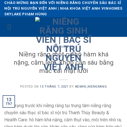
Skip
CHÀO MỪNG BẠN ĐẾN VỚI NIỀNG RĂNG CHUYÊN SÂU BÁC SĨ
NỘI TRÚ NGUYỄN VIỆT ANH | NHA KHOA VIỆT ANH VINHOMES
to
SKYLAKE PHẠM HÙNG
content
THƯ VIỆN CA
Niềng răng một ca hô hàm khá
nặng, cằm lẹm, khớp cắn sâu bằng
mắc cài mặt lưỡi
POSTED ON
13 THÁNG 7, 2021
BY
ADMIN_NIENGRANG
13
Th7
Tình trạng trước khi niềng răng tại trung tâm niềng răng
chuyên sâu thạc sĩ bác sĩ nội trú Thanh Thúy Beauty &
Health Care: hô hàm khá nặng, cằm thụt vào, môi trên nhô ra,
răng hàm dưới lộn xộn, khớp cắn sâu, răng cửa hàm trên phủ