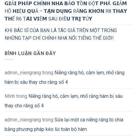
𝗚𝗜Ả𝗜 𝗣𝗛Á𝗣 𝗖𝗛Ỉ𝗡𝗛 𝗡𝗛𝗔 𝗕Ả𝗢 𝗧Ồ𝗡 ĐỘ̣𝗧 𝗣𝗛Á: 𝗚𝗜Ả𝗠
HÔ 𝗛𝗜Ệ𝗨 𝗤𝗨Ả – 𝗧𝗔̣̂𝗡 𝗗𝗨̣𝗡𝗚 RĂ𝗡𝗚 𝗞𝗛𝗢̂𝗡 R8 𝗧𝗛𝗔𝗬
𝗧𝗛Ế R6 Ṭ𝗔́𝗜 𝗩𝗜Ê𝗠 SAU ĐIỀ𝗨 𝗧𝗥𝗜̣ 𝗧Ủ𝗬
KHI BÁC SĨ CỦA BẠN LÀ TÁC GIẢ TRÊN MỘT TRONG
NHỮNG TẠP CHÍ CHỈNH NHA NỔI TIẾNG THẾ GIỚI!
BÌNH LUẬN GẦN ĐÂY
admin_niengrang
trong
Niềng răng hô, cằm lẹm, nhổ răng
hàm bị sâu thay cho răng số 4
Minh
trong
Niềng răng hô, cằm lẹm, nhổ răng hàm bị sâu
thay cho răng số 4
admin_niengrang
trong
Sửa lại một ca niềng răng bị chìa
bằng phương pháp kéo lùi toàn bộ hàm