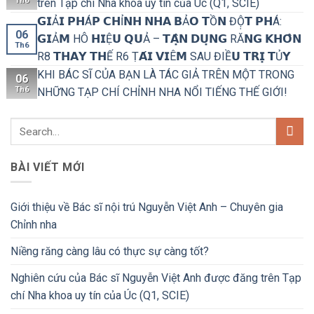
Th6
trên Tạp chí Nha khoa uy tín của Úc (Q1, SCIE)
𝗚𝗜Ả𝗜 𝗣𝗛Á𝗣 𝗖𝗛Ỉ𝗡𝗛 𝗡𝗛𝗔 𝗕Ả𝗢 𝗧Ồ𝗡 ĐỘ̣𝗧 𝗣𝗛Á:
06
𝗚𝗜Ả𝗠 HÔ 𝗛𝗜Ệ𝗨 𝗤𝗨Ả – 𝗧𝗔̣̂𝗡 𝗗𝗨̣𝗡𝗚 RĂ𝗡𝗚 𝗞𝗛𝗢̂𝗡
Th6
R8 𝗧𝗛𝗔𝗬 𝗧𝗛Ế R6 Ṭ𝗔́𝗜 𝗩𝗜Ê𝗠 SAU ĐIỀ𝗨 𝗧𝗥𝗜̣ 𝗧Ủ𝗬
KHI BÁC SĨ CỦA BẠN LÀ TÁC GIẢ TRÊN MỘT TRONG
06
Th6
NHỮNG TẠP CHÍ CHỈNH NHA NỔI TIẾNG THẾ GIỚI!
BÀI VIẾT MỚI
Giới thiệu về Bác sĩ nội trú Nguyễn Việt Anh – Chuyên gia
Chỉnh nha
Niềng răng càng lâu có thực sự càng tốt?
Nghiên cứu của Bác sĩ Nguyễn Việt Anh được đăng trên Tạp
chí Nha khoa uy tín của Úc (Q1, SCIE)