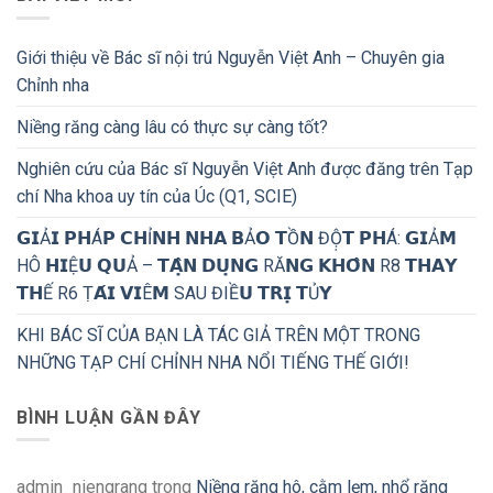
Giới thiệu về Bác sĩ nội trú Nguyễn Việt Anh – Chuyên gia
Chỉnh nha
Niềng răng càng lâu có thực sự càng tốt?
Nghiên cứu của Bác sĩ Nguyễn Việt Anh được đăng trên Tạp
chí Nha khoa uy tín của Úc (Q1, SCIE)
𝗚𝗜Ả𝗜 𝗣𝗛Á𝗣 𝗖𝗛Ỉ𝗡𝗛 𝗡𝗛𝗔 𝗕Ả𝗢 𝗧Ồ𝗡 ĐỘ̣𝗧 𝗣𝗛Á: 𝗚𝗜Ả𝗠
HÔ 𝗛𝗜Ệ𝗨 𝗤𝗨Ả – 𝗧𝗔̣̂𝗡 𝗗𝗨̣𝗡𝗚 RĂ𝗡𝗚 𝗞𝗛𝗢̂𝗡 R8 𝗧𝗛𝗔𝗬
𝗧𝗛Ế R6 Ṭ𝗔́𝗜 𝗩𝗜Ê𝗠 SAU ĐIỀ𝗨 𝗧𝗥𝗜̣ 𝗧Ủ𝗬
KHI BÁC SĨ CỦA BẠN LÀ TÁC GIẢ TRÊN MỘT TRONG
NHỮNG TẠP CHÍ CHỈNH NHA NỔI TIẾNG THẾ GIỚI!
BÌNH LUẬN GẦN ĐÂY
admin_niengrang
trong
Niềng răng hô, cằm lẹm, nhổ răng