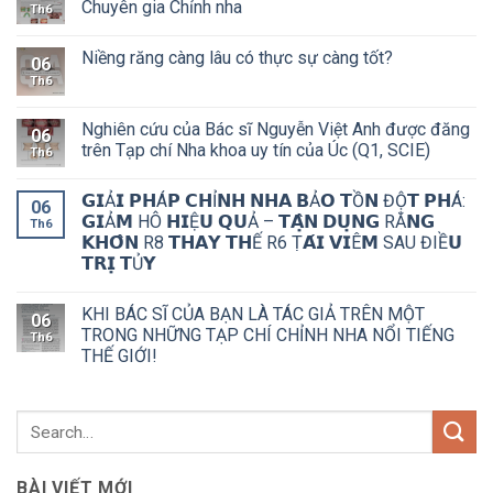
Chuyên gia Chỉnh nha
Th6
Niềng răng càng lâu có thực sự càng tốt?
06
Th6
Nghiên cứu của Bác sĩ Nguyễn Việt Anh được đăng
06
trên Tạp chí Nha khoa uy tín của Úc (Q1, SCIE)
Th6
𝗚𝗜Ả𝗜 𝗣𝗛Á𝗣 𝗖𝗛Ỉ𝗡𝗛 𝗡𝗛𝗔 𝗕Ả𝗢 𝗧Ồ𝗡 ĐỘ̣𝗧 𝗣𝗛Á:
06
𝗚𝗜Ả𝗠 HÔ 𝗛𝗜Ệ𝗨 𝗤𝗨Ả – 𝗧𝗔̣̂𝗡 𝗗𝗨̣𝗡𝗚 RĂ𝗡𝗚
Th6
𝗞𝗛𝗢̂𝗡 R8 𝗧𝗛𝗔𝗬 𝗧𝗛Ế R6 Ṭ𝗔́𝗜 𝗩𝗜Ê𝗠 SAU ĐIỀ𝗨
𝗧𝗥𝗜̣ 𝗧Ủ𝗬
KHI BÁC SĨ CỦA BẠN LÀ TÁC GIẢ TRÊN MỘT
06
TRONG NHỮNG TẠP CHÍ CHỈNH NHA NỔI TIẾNG
Th6
THẾ GIỚI!
BÀI VIẾT MỚI