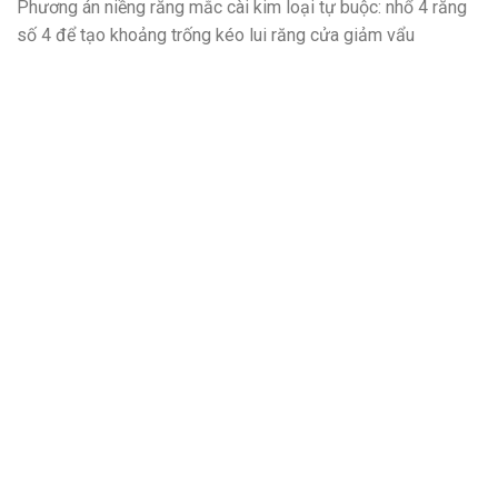
Phương án niềng răng mắc cài kim loại tự buộc: nhổ 4 răng
số 4 để tạo khoảng trống kéo lui răng cửa giảm vẩu