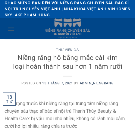
Skip
CHÀO MỪNG BẠN ĐẾN VỚI NIỀNG RĂNG CHUYÊN SÂU BÁC SĨ
NỘI TRÚ NGUYỄN VIỆT ANH | NHA KHOA VIỆT ANH VINHOMES
to
SKYLAKE PHẠM HÙNG
content
THƯ VIỆN CA
Niềng răng hô bằng mắc cài kim
loại hoàn thành sau hơn 1 năm rưỡi
POSTED ON
13 THÁNG 7, 2021
BY
ADMIN_NIENGRANG
13
Th7
Tình trạng trước khi niềng răng tại trung tâm niềng răng
chuyên sâu thạc sĩ bác sĩ nội trú Thanh Thúy Beauty &
Health Care: bị vẩu, môi nhô nhiều, không có rãnh môi cằm,
cười hở lợi nhiều, răng chìa ra trước