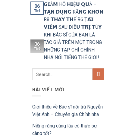
𝗚𝗜Ả𝗠 HÔ 𝗛𝗜Ệ𝗨 𝗤𝗨Ả –
06
Th6
𝗧𝗔̣̂𝗡 𝗗𝗨̣𝗡𝗚 RĂ𝗡𝗚 𝗞𝗛𝗢̂𝗡
R8 𝗧𝗛𝗔𝗬 𝗧𝗛Ế R6 Ṭ𝗔́𝗜
𝗩𝗜Ê𝗠 SAU ĐIỀ𝗨 𝗧𝗥𝗜̣ 𝗧Ủ𝗬
KHI BÁC SĨ CỦA BẠN LÀ
TÁC GIẢ TRÊN MỘT TRONG
06
Th6
NHỮNG TẠP CHÍ CHỈNH
NHA NỔI TIẾNG THẾ GIỚI!
BÀI VIẾT MỚI
Giới thiệu về Bác sĩ nội trú Nguyễn
Việt Anh – Chuyên gia Chỉnh nha
Niềng răng càng lâu có thực sự
càng tốt?