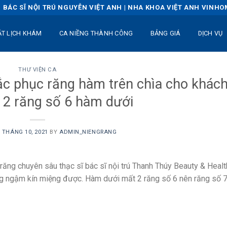
BÁC SĨ NỘI TRÚ NGUYỄN VIỆT ANH | NHA KHOA VIỆT ANH VINH
ẶT LỊCH KHÁM
CA NIỀNG THÀNH CÔNG
BẢNG GIÁ
DỊCH VỤ
THƯ VIỆN CA
ắc phục răng hàm trên chìa cho khác
 2 răng số 6 hàm dưới
 THÁNG 10, 2021
BY
ADMIN_NIENGRANG
g răng chuyên sâu thạc sĩ bác sĩ nội trú Thanh Thúy Beauty & Healt
ng ngậm kín miệng được. Hàm dưới mất 2 răng số 6 nên răng số 7