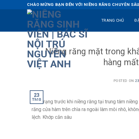
Skip
CHÀO MỪNG BẠN ĐẾN VỚI NIỀNG RĂNG CHUYÊN SÂU 
to
content
TRANG CHỦ
Đ
Niềng răng mặt trong kh
hàng mất
POSTED ON
23
23
Th10
Tình trạng trước khi niềng răng tại trung tâm niền
răng cửa hàm trên chìa ra ngoài làm môi nhô, khô
lệch. Khớp cắn sâu