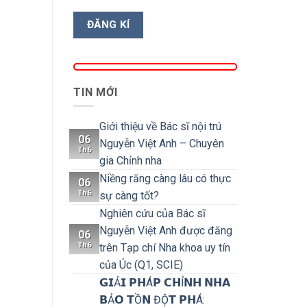
TIN MỚI
Giới thiệu về Bác sĩ nội trú
06
Nguyễn Việt Anh – Chuyên
Th6
gia Chỉnh nha
Niềng răng càng lâu có thực
06
Th6
sự càng tốt?
Nghiên cứu của Bác sĩ
Nguyễn Việt Anh được đăng
06
Th6
trên Tạp chí Nha khoa uy tín
của Úc (Q1, SCIE)
𝗚𝗜Ả𝗜 𝗣𝗛Á𝗣 𝗖𝗛Ỉ𝗡𝗛 𝗡𝗛𝗔
𝗕Ả𝗢 𝗧Ồ𝗡 ĐỘ̣𝗧 𝗣𝗛Á: