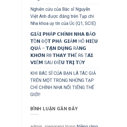
Nghiên cứu của Bác sĩ Nguyễn
Việt Anh được đăng trên Tạp chí
Nha khoa uy tín của Úc (Q1, SCIE)
𝗚𝗜Ả𝗜 𝗣𝗛Á𝗣 𝗖𝗛Ỉ𝗡𝗛 𝗡𝗛𝗔 𝗕Ả𝗢
𝗧Ồ𝗡 ĐỘ̣𝗧 𝗣𝗛Á: 𝗚𝗜Ả𝗠 HÔ 𝗛𝗜Ệ𝗨
𝗤𝗨Ả – 𝗧𝗔̣̂𝗡 𝗗𝗨̣𝗡𝗚 RĂ𝗡𝗚
𝗞𝗛𝗢̂𝗡 R8 𝗧𝗛𝗔𝗬 𝗧𝗛Ế R6 Ṭ𝗔́𝗜
𝗩𝗜Ê𝗠 SAU ĐIỀ𝗨 𝗧𝗥𝗜̣ 𝗧Ủ𝗬
KHI BÁC SĨ CỦA BẠN LÀ TÁC GIẢ
TRÊN MỘT TRONG NHỮNG TẠP
CHÍ CHỈNH NHA NỔI TIẾNG THẾ
GIỚI!
BÌNH LUẬN GẦN ĐÂY
admin_niengrang
trong
Niềng răng