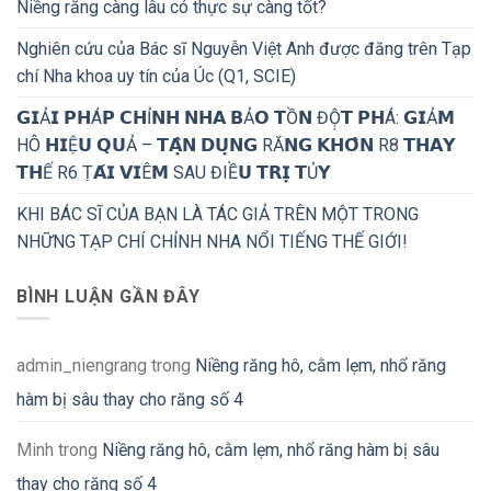
Niềng răng càng lâu có thực sự càng tốt?
Nghiên cứu của Bác sĩ Nguyễn Việt Anh được đăng trên Tạp
chí Nha khoa uy tín của Úc (Q1, SCIE)
𝗚𝗜Ả𝗜 𝗣𝗛Á𝗣 𝗖𝗛Ỉ𝗡𝗛 𝗡𝗛𝗔 𝗕Ả𝗢 𝗧Ồ𝗡 ĐỘ̣𝗧 𝗣𝗛Á: 𝗚𝗜Ả𝗠
HÔ 𝗛𝗜Ệ𝗨 𝗤𝗨Ả – 𝗧𝗔̣̂𝗡 𝗗𝗨̣𝗡𝗚 RĂ𝗡𝗚 𝗞𝗛𝗢̂𝗡 R8 𝗧𝗛𝗔𝗬
𝗧𝗛Ế R6 Ṭ𝗔́𝗜 𝗩𝗜Ê𝗠 SAU ĐIỀ𝗨 𝗧𝗥𝗜̣ 𝗧Ủ𝗬
KHI BÁC SĨ CỦA BẠN LÀ TÁC GIẢ TRÊN MỘT TRONG
NHỮNG TẠP CHÍ CHỈNH NHA NỔI TIẾNG THẾ GIỚI!
BÌNH LUẬN GẦN ĐÂY
admin_niengrang
trong
Niềng răng hô, cằm lẹm, nhổ răng
hàm bị sâu thay cho răng số 4
Minh
trong
Niềng răng hô, cằm lẹm, nhổ răng hàm bị sâu
thay cho răng số 4