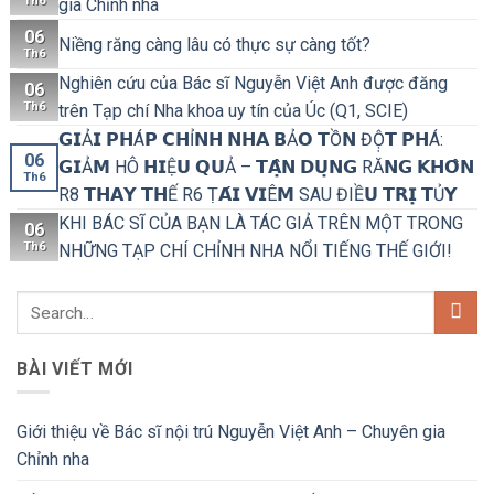
Th6
gia Chỉnh nha
06
Niềng răng càng lâu có thực sự càng tốt?
Th6
Nghiên cứu của Bác sĩ Nguyễn Việt Anh được đăng
06
Th6
trên Tạp chí Nha khoa uy tín của Úc (Q1, SCIE)
𝗚𝗜Ả𝗜 𝗣𝗛Á𝗣 𝗖𝗛Ỉ𝗡𝗛 𝗡𝗛𝗔 𝗕Ả𝗢 𝗧Ồ𝗡 ĐỘ̣𝗧 𝗣𝗛Á:
06
𝗚𝗜Ả𝗠 HÔ 𝗛𝗜Ệ𝗨 𝗤𝗨Ả – 𝗧𝗔̣̂𝗡 𝗗𝗨̣𝗡𝗚 RĂ𝗡𝗚 𝗞𝗛𝗢̂𝗡
Th6
R8 𝗧𝗛𝗔𝗬 𝗧𝗛Ế R6 Ṭ𝗔́𝗜 𝗩𝗜Ê𝗠 SAU ĐIỀ𝗨 𝗧𝗥𝗜̣ 𝗧Ủ𝗬
KHI BÁC SĨ CỦA BẠN LÀ TÁC GIẢ TRÊN MỘT TRONG
06
Th6
NHỮNG TẠP CHÍ CHỈNH NHA NỔI TIẾNG THẾ GIỚI!
BÀI VIẾT MỚI
Giới thiệu về Bác sĩ nội trú Nguyễn Việt Anh – Chuyên gia
Chỉnh nha