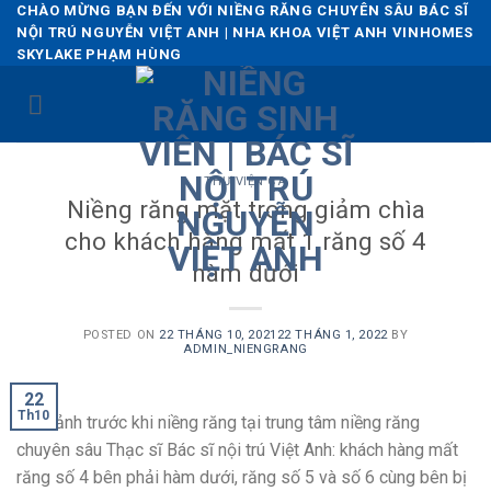
Skip
CHÀO MỪNG BẠN ĐẾN VỚI NIỀNG RĂNG CHUYÊN SÂU BÁC SĨ
NỘI TRÚ NGUYỄN VIỆT ANH | NHA KHOA VIỆT ANH VINHOMES
to
SKYLAKE PHẠM HÙNG
content
THƯ VIỆN CA
Niềng răng mặt trong giảm chìa
cho khách hàng mất 1 răng số 4
hàm dưới
POSTED ON
22 THÁNG 10, 2021
22 THÁNG 1, 2022
BY
ADMIN_NIENGRANG
22
Th10
Hình ảnh trước khi niềng răng tại trung tâm niềng răng
chuyên sâu Thạc sĩ Bác sĩ nội trú Việt Anh: khách hàng mất
răng số 4 bên phải hàm dưới, răng số 5 và số 6 cùng bên bị