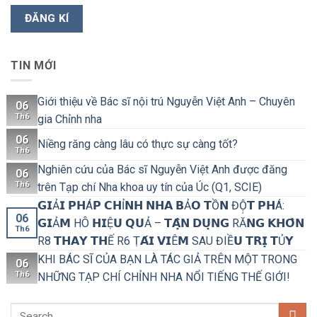
TIN MỚI
Giới thiệu về Bác sĩ nội trú Nguyễn Việt Anh – Chuyên
06
Th6
gia Chỉnh nha
06
Niềng răng càng lâu có thực sự càng tốt?
Th6
Nghiên cứu của Bác sĩ Nguyễn Việt Anh được đăng
06
Th6
trên Tạp chí Nha khoa uy tín của Úc (Q1, SCIE)
𝗚𝗜Ả𝗜 𝗣𝗛Á𝗣 𝗖𝗛Ỉ𝗡𝗛 𝗡𝗛𝗔 𝗕Ả𝗢 𝗧Ồ𝗡 ĐỘ̣𝗧 𝗣𝗛Á:
06
𝗚𝗜Ả𝗠 HÔ 𝗛𝗜Ệ𝗨 𝗤𝗨Ả – 𝗧𝗔̣̂𝗡 𝗗𝗨̣𝗡𝗚 RĂ𝗡𝗚 𝗞𝗛𝗢̂𝗡
Th6
R8 𝗧𝗛𝗔𝗬 𝗧𝗛Ế R6 Ṭ𝗔́𝗜 𝗩𝗜Ê𝗠 SAU ĐIỀ𝗨 𝗧𝗥𝗜̣ 𝗧Ủ𝗬
KHI BÁC SĨ CỦA BẠN LÀ TÁC GIẢ TRÊN MỘT TRONG
06
Th6
NHỮNG TẠP CHÍ CHỈNH NHA NỔI TIẾNG THẾ GIỚI!