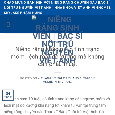
Skip
CHÀO MỪNG BẠN ĐẾN VỚI NIỀNG RĂNG CHUYÊN SÂU BÁC SĨ
NỘI TRÚ NGUYỄN VIỆT ANH | NHA KHOA VIỆT ANH VINHOMES
to
SKYLAKE PHẠM HÙNG
content
THƯ VIỆN CA
Niềng răng khắc phục tình trạng
móm, lệch mặt do xương mà không
cần phẫu thuật
POSTED ON
4 THÁNG 12, 2019
22 THÁNG 2, 2020
BY
ADMIN_NIENGRANG
04
Th12
Một bạn nam 19 tuổi, có tình trạng khớp cắn ngược, móm và
lệch mặt do xương khá nặng tới khám tư vấn tại trung tâm
niềng răng chuyên sâu Thạc sĩ Bác sĩ nội trú Việt Anh. Cả