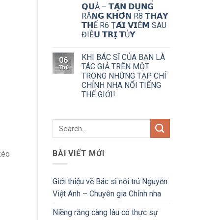
𝗤𝗨Ả – 𝗧𝗔̣̂𝗡 𝗗𝗨̣𝗡𝗚
RĂ𝗡𝗚 𝗞𝗛𝗢̂𝗡 R8 𝗧𝗛𝗔𝗬
𝗧𝗛Ế R6 Ṭ𝗔́𝗜 𝗩𝗜Ê𝗠 SAU
ĐIỀ𝗨 𝗧𝗥𝗜̣ 𝗧Ủ𝗬
KHI BÁC SĨ CỦA BẠN LÀ
06
TÁC GIẢ TRÊN MỘT
Th6
TRONG NHỮNG TẠP CHÍ
CHỈNH NHA NỔI TIẾNG
THẾ GIỚI!
BÀI VIẾT MỚI
kéo
Giới thiệu về Bác sĩ nội trú Nguyễn
Việt Anh – Chuyên gia Chỉnh nha
Niềng răng càng lâu có thực sự