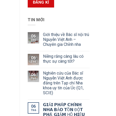
TIN MỚI
Giới thiệu về Bác sĩ nội trú
06
Nguyễn Việt Anh –
Th6
Chuyên gia Chỉnh nha
Niềng răng càng lâu có
06
thực sự càng tốt?
Th6
Nghiên cứu của Bác sĩ
06
Nguyễn Việt Anh được
Th6
đăng trên Tạp chí Nha
khoa uy tín của Úc (Q1,
SCIE)
𝗚𝗜Ả𝗜 𝗣𝗛Á𝗣 𝗖𝗛Ỉ𝗡𝗛
06
𝗡𝗛𝗔 𝗕Ả𝗢 𝗧Ồ𝗡 ĐỘ̣𝗧
Th6
𝗣𝗛Á: 𝗚𝗜Ả𝗠 HÔ 𝗛𝗜Ệ𝗨