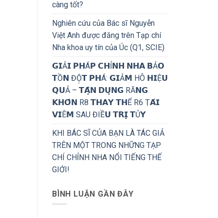
càng tốt?
Nghiên cứu của Bác sĩ Nguyễn
Việt Anh được đăng trên Tạp chí
Nha khoa uy tín của Úc (Q1, SCIE)
𝗚𝗜Ả𝗜 𝗣𝗛Á𝗣 𝗖𝗛Ỉ𝗡𝗛 𝗡𝗛𝗔 𝗕Ả𝗢
𝗧Ồ𝗡 ĐỘ̣𝗧 𝗣𝗛Á: 𝗚𝗜Ả𝗠 HÔ 𝗛𝗜Ệ𝗨
𝗤𝗨Ả – 𝗧𝗔̣̂𝗡 𝗗𝗨̣𝗡𝗚 RĂ𝗡𝗚
𝗞𝗛𝗢̂𝗡 R8 𝗧𝗛𝗔𝗬 𝗧𝗛Ế R6 Ṭ𝗔́𝗜
𝗩𝗜Ê𝗠 SAU ĐIỀ𝗨 𝗧𝗥𝗜̣ 𝗧Ủ𝗬
KHI BÁC SĨ CỦA BẠN LÀ TÁC GIẢ
TRÊN MỘT TRONG NHỮNG TẠP
CHÍ CHỈNH NHA NỔI TIẾNG THẾ
GIỚI!
BÌNH LUẬN GẦN ĐÂY