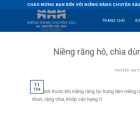
Skip
CHÀO MỪNG BẠN ĐẾN VỚI NIỀNG RĂNG CHUYÊN SÂU 
to
content
TRANG CHỦ
Đ
Niềng răng hô, chìa dù
POSTED ON
1
11
Th4
Hình ảnh trước khi niềng răng tại trung tâm niềng 
nhọn, răng chìa, khớp cắn hạng II