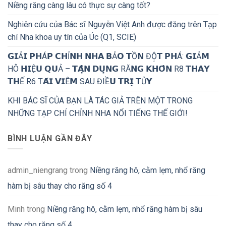
Niềng răng càng lâu có thực sự càng tốt?
Nghiên cứu của Bác sĩ Nguyễn Việt Anh được đăng trên Tạp
chí Nha khoa uy tín của Úc (Q1, SCIE)
𝗚𝗜Ả𝗜 𝗣𝗛Á𝗣 𝗖𝗛Ỉ𝗡𝗛 𝗡𝗛𝗔 𝗕Ả𝗢 𝗧Ồ𝗡 ĐỘ̣𝗧 𝗣𝗛Á: 𝗚𝗜Ả𝗠
HÔ 𝗛𝗜Ệ𝗨 𝗤𝗨Ả – 𝗧𝗔̣̂𝗡 𝗗𝗨̣𝗡𝗚 RĂ𝗡𝗚 𝗞𝗛𝗢̂𝗡 R8 𝗧𝗛𝗔𝗬
𝗧𝗛Ế R6 Ṭ𝗔́𝗜 𝗩𝗜Ê𝗠 SAU ĐIỀ𝗨 𝗧𝗥𝗜̣ 𝗧Ủ𝗬
KHI BÁC SĨ CỦA BẠN LÀ TÁC GIẢ TRÊN MỘT TRONG
NHỮNG TẠP CHÍ CHỈNH NHA NỔI TIẾNG THẾ GIỚI!
BÌNH LUẬN GẦN ĐÂY
admin_niengrang
trong
Niềng răng hô, cằm lẹm, nhổ răng
hàm bị sâu thay cho răng số 4
Minh
trong
Niềng răng hô, cằm lẹm, nhổ răng hàm bị sâu
thay cho răng số 4