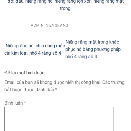
đối đầu
,
niềng răng hô
,
niềng răng lộn xộn
,
niềng răng mặt
trong
.
ADMIN_NIENGRANG
Niềng răng mặt trong khắc
Niềng răng hô, chìa dùng mắc
phục hô bằng phương pháp
cài kim loại, nhổ 4 răng số 4
nhổ 4 răng số 4
Để lại một bình luận
Email của bạn sẽ không được hiển thị công khai.
Các trường
bắt buộc được đánh dấu
*
Bình luận
*