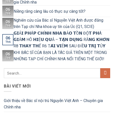
Th6
gia Chỉnh nha
06
Niềng răng càng lâu có thực sự càng tốt?
Th6
Nghiên cứu của Bác sĩ Nguyễn Việt Anh được đăng
06
Th6
trên Tạp chí Nha khoa uy tín của Úc (Q1, SCIE)
𝗚𝗜Ả𝗜 𝗣𝗛Á𝗣 𝗖𝗛Ỉ𝗡𝗛 𝗡𝗛𝗔 𝗕Ả𝗢 𝗧Ồ𝗡 ĐỘ̣𝗧 𝗣𝗛Á:
06
𝗚𝗜Ả𝗠 HÔ 𝗛𝗜Ệ𝗨 𝗤𝗨Ả – 𝗧𝗔̣̂𝗡 𝗗𝗨̣𝗡𝗚 RĂ𝗡𝗚 𝗞𝗛𝗢̂𝗡
Th6
R8 𝗧𝗛𝗔𝗬 𝗧𝗛Ế R6 Ṭ𝗔́𝗜 𝗩𝗜Ê𝗠 SAU ĐIỀ𝗨 𝗧𝗥𝗜̣ 𝗧Ủ𝗬
KHI BÁC SĨ CỦA BẠN LÀ TÁC GIẢ TRÊN MỘT TRONG
06
Th6
NHỮNG TẠP CHÍ CHỈNH NHA NỔI TIẾNG THẾ GIỚI!
BÀI VIẾT MỚI
Giới thiệu về Bác sĩ nội trú Nguyễn Việt Anh – Chuyên gia
Chỉnh nha