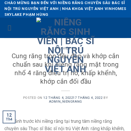
Skip
CHÀO MỪNG BẠN ĐẾN VỚI NIỀNG RĂNG CHUYÊN SÂU BÁC SĨ
NỘI TRÚ NGUYỄN VIỆT ANH | NHA KHOA VIỆT ANH VINHOMES
to
SKYLAKE PHẠM HÙNG
content
THƯ VIỆN CA
Cung răng tròn đều đẹp và khớp cắn
chuẩn sau khi niềng răng mặt trong
nhổ 4 răng điều trị hô, khấp khểnh,
khớp cắn đối đầu
POSTED ON
12 THÁNG 4, 2022
17 THÁNG 4, 2022
BY
ADMIN_NIENGRANG
12
Th4
Hình ảnh trước khi niềng răng tại trung tâm niềng răng
chuyên sâu Thạc sĩ Bác sĩ nội trú Việt Anh: răng khấp khểnh,