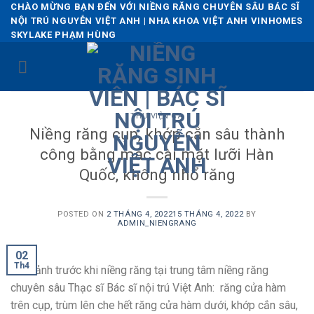
Skip
CHÀO MỪNG BẠN ĐẾN VỚI NIỀNG RĂNG CHUYÊN SÂU BÁC SĨ
NỘI TRÚ NGUYỄN VIỆT ANH | NHA KHOA VIỆT ANH VINHOMES
to
SKYLAKE PHẠM HÙNG
content
THƯ VIỆN CA
Niềng răng cụp, khớp cắn sâu thành
công bằng mắc cài mặt lưỡi Hàn
Quốc, không nhổ răng
POSTED ON
2 THÁNG 4, 2022
15 THÁNG 4, 2022
BY
ADMIN_NIENGRANG
02
Th4
Hình ảnh trước khi niềng răng tại trung tâm niềng răng
chuyên sâu Thạc sĩ Bác sĩ nội trú Việt Anh: răng cửa hàm
trên cụp, trùm lên che hết răng cửa hàm dưới, khớp cắn sâu,