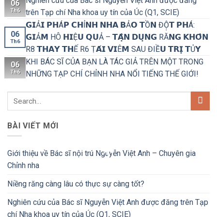
Nghiên cứu của Bác sĩ Nguyễn Việt Anh được đăng
06
Th6
trên Tạp chí Nha khoa uy tín của Úc (Q1, SCIE)
𝗚𝗜Ả𝗜 𝗣𝗛Á𝗣 𝗖𝗛Ỉ𝗡𝗛 𝗡𝗛𝗔 𝗕Ả𝗢 𝗧Ồ𝗡 ĐỘ̣𝗧 𝗣𝗛Á:
06
𝗚𝗜Ả𝗠 HÔ 𝗛𝗜Ệ𝗨 𝗤𝗨Ả – 𝗧𝗔̣̂𝗡 𝗗𝗨̣𝗡𝗚 RĂ𝗡𝗚 𝗞𝗛𝗢̂𝗡
Th6
R8 𝗧𝗛𝗔𝗬 𝗧𝗛Ế R6 Ṭ𝗔́𝗜 𝗩𝗜Ê𝗠 SAU ĐIỀ𝗨 𝗧𝗥𝗜̣ 𝗧Ủ𝗬
KHI BÁC SĨ CỦA BẠN LÀ TÁC GIẢ TRÊN MỘT TRONG
06
Th6
NHỮNG TẠP CHÍ CHỈNH NHA NỔI TIẾNG THẾ GIỚI!
BÀI VIẾT MỚI
Giới thiệu về Bác sĩ nội trú Nguyễn Việt Anh – Chuyên gia
Chỉnh nha
Niềng răng càng lâu có thực sự càng tốt?
Nghiên cứu của Bác sĩ Nguyễn Việt Anh được đăng trên Tạp
chí Nha khoa uy tín của Úc (Q1, SCIE)