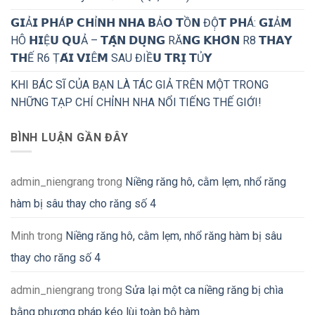
𝗚𝗜Ả𝗜 𝗣𝗛Á𝗣 𝗖𝗛Ỉ𝗡𝗛 𝗡𝗛𝗔 𝗕Ả𝗢 𝗧Ồ𝗡 ĐỘ̣𝗧 𝗣𝗛Á: 𝗚𝗜Ả𝗠
HÔ 𝗛𝗜Ệ𝗨 𝗤𝗨Ả – 𝗧𝗔̣̂𝗡 𝗗𝗨̣𝗡𝗚 RĂ𝗡𝗚 𝗞𝗛𝗢̂𝗡 R8 𝗧𝗛𝗔𝗬
𝗧𝗛Ế R6 Ṭ𝗔́𝗜 𝗩𝗜Ê𝗠 SAU ĐIỀ𝗨 𝗧𝗥𝗜̣ 𝗧Ủ𝗬
KHI BÁC SĨ CỦA BẠN LÀ TÁC GIẢ TRÊN MỘT TRONG
NHỮNG TẠP CHÍ CHỈNH NHA NỔI TIẾNG THẾ GIỚI!
BÌNH LUẬN GẦN ĐÂY
admin_niengrang
trong
Niềng răng hô, cằm lẹm, nhổ răng
hàm bị sâu thay cho răng số 4
Minh
trong
Niềng răng hô, cằm lẹm, nhổ răng hàm bị sâu
thay cho răng số 4
admin_niengrang
trong
Sửa lại một ca niềng răng bị chìa
bằng phương pháp kéo lùi toàn bộ hàm