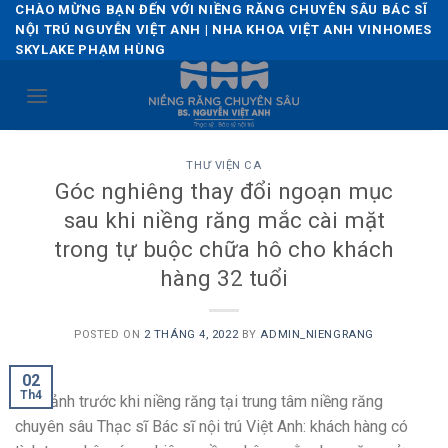
Skip
CHÀO MỪNG BẠN ĐẾN VỚI NIỀNG RĂNG CHUYÊN SÂU BÁC SĨ
NỘI TRÚ NGUYỄN VIỆT ANH | NHA KHOA VIỆT ANH VINHOMES
to
SKYLAKE PHẠM HÙNG
content
THƯ VIỆN CA
Góc nghiêng thay đổi ngoạn mục
sau khi niềng răng mắc cài mặt
trong tự buộc chữa hô cho khách
hàng 32 tuổi
POSTED ON
2 THÁNG 4, 2022
BY
ADMIN_NIENGRANG
02
Th4
Hình ảnh trước khi niềng răng tại trung tâm niềng răng
chuyên sâu Thạc sĩ Bác sĩ nội trú Việt Anh: khách hàng có