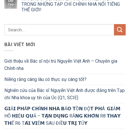
06
TRONG NHỮNG TẠP CHÍ CHỈNH NHA NỔI TIẾNG
Th6
THẾ GIỚI!
BÀI VIẾT MỚI
Giới thiệu về Bác sĩ nội trú Nguyễn Việt Anh – Chuyên gia
Chỉnh nha
Niềng răng càng lâu có thực sự càng tốt?
Nghiên cứu của Bác sĩ Nguyễn Việt Anh được đăng trên Tạp
chí Nha khoa uy tín của Úc (Q1, SCIE)
𝗚𝗜Ả𝗜 𝗣𝗛Á𝗣 𝗖𝗛Ỉ𝗡𝗛 𝗡𝗛𝗔 𝗕Ả𝗢 𝗧Ồ𝗡 ĐỘ̣𝗧 𝗣𝗛Á: 𝗚𝗜Ả𝗠
HÔ 𝗛𝗜Ệ𝗨 𝗤𝗨Ả – 𝗧𝗔̣̂𝗡 𝗗𝗨̣𝗡𝗚 RĂ𝗡𝗚 𝗞𝗛𝗢̂𝗡 R8 𝗧𝗛𝗔𝗬
𝗧𝗛Ế R6 Ṭ𝗔́𝗜 𝗩𝗜Ê𝗠 SAU ĐIỀ𝗨 𝗧𝗥𝗜̣ 𝗧Ủ𝗬