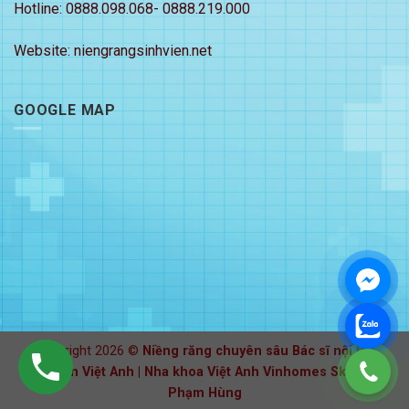
Hotline: 0888.098.068- 0888.219.000
Website: niengrangsinhvien.net
GOOGLE MAP
Copyright 2026 ©
Niềng răng chuyên sâu Bác sĩ nội trú
Nguyễn Việt Anh | Nha khoa Việt Anh Vinhomes Skylake
Phạm Hùng