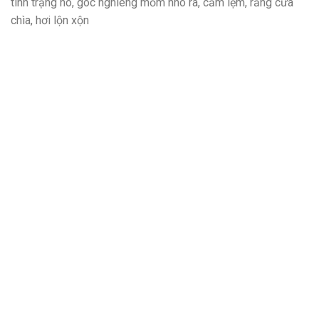
tình trạng hô, góc nghiêng mồm nhô ra, cằm lẹm, răng cửa
chìa, hơi lộn xộn