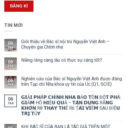
TIN MỚI
Giới thiệu về Bác sĩ nội trú Nguyễn Việt Anh –
06
Chuyên gia Chỉnh nha
Th6
Niềng răng càng lâu có thực sự càng tốt?
06
Th6
Nghiên cứu của Bác sĩ Nguyễn Việt Anh được đăng
06
trên Tạp chí Nha khoa uy tín của Úc (Q1, SCIE)
Th6
𝗚𝗜Ả𝗜 𝗣𝗛Á𝗣 𝗖𝗛Ỉ𝗡𝗛 𝗡𝗛𝗔 𝗕Ả𝗢 𝗧Ồ𝗡 ĐỘ̣𝗧 𝗣𝗛Á:
06
𝗚𝗜Ả𝗠 HÔ 𝗛𝗜Ệ𝗨 𝗤𝗨Ả – 𝗧𝗔̣̂𝗡 𝗗𝗨̣𝗡𝗚 RĂ𝗡𝗚
Th6
𝗞𝗛𝗢̂𝗡 R8 𝗧𝗛𝗔𝗬 𝗧𝗛Ế R6 Ṭ𝗔́𝗜 𝗩𝗜Ê𝗠 SAU ĐIỀ𝗨
𝗧𝗥𝗜̣ 𝗧Ủ𝗬
KHI BÁC SĨ CỦA BẠN LÀ TÁC GIẢ TRÊN MỘT