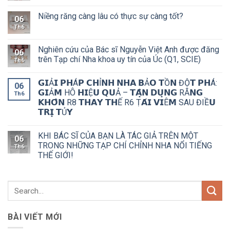
Niềng răng càng lâu có thực sự càng tốt?
06
Th6
Nghiên cứu của Bác sĩ Nguyễn Việt Anh được đăng
06
trên Tạp chí Nha khoa uy tín của Úc (Q1, SCIE)
Th6
𝗚𝗜Ả𝗜 𝗣𝗛Á𝗣 𝗖𝗛Ỉ𝗡𝗛 𝗡𝗛𝗔 𝗕Ả𝗢 𝗧Ồ𝗡 ĐỘ̣𝗧 𝗣𝗛Á:
06
𝗚𝗜Ả𝗠 HÔ 𝗛𝗜Ệ𝗨 𝗤𝗨Ả – 𝗧𝗔̣̂𝗡 𝗗𝗨̣𝗡𝗚 RĂ𝗡𝗚
Th6
𝗞𝗛𝗢̂𝗡 R8 𝗧𝗛𝗔𝗬 𝗧𝗛Ế R6 Ṭ𝗔́𝗜 𝗩𝗜Ê𝗠 SAU ĐIỀ𝗨
𝗧𝗥𝗜̣ 𝗧Ủ𝗬
KHI BÁC SĨ CỦA BẠN LÀ TÁC GIẢ TRÊN MỘT
06
TRONG NHỮNG TẠP CHÍ CHỈNH NHA NỔI TIẾNG
Th6
THẾ GIỚI!
BÀI VIẾT MỚI