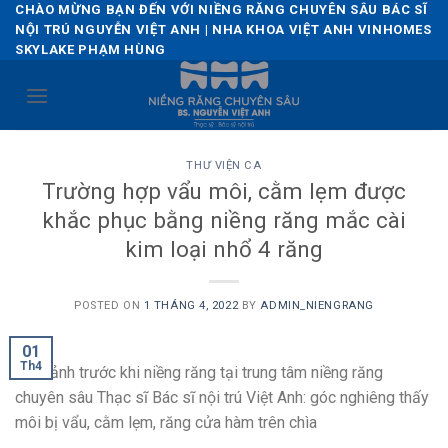
Skip
CHÀO MỪNG BẠN ĐẾN VỚI NIỀNG RĂNG CHUYÊN SÂU BÁC SĨ
NỘI TRÚ NGUYỄN VIỆT ANH | NHA KHOA VIỆT ANH VINHOMES
to
SKYLAKE PHẠM HÙNG
content
THƯ VIỆN CA
Trường hợp vẩu môi, cằm lẹm được
khắc phục bằng niềng răng mắc cài
kim loại nhổ 4 răng
POSTED ON
1 THÁNG 4, 2022
BY
ADMIN_NIENGRANG
01
Th4
Hình ảnh trước khi niềng răng tại trung tâm niềng răng
chuyên sâu Thạc sĩ Bác sĩ nội trú Việt Anh: góc nghiêng thấy
môi bị vẩu, cằm lẹm, răng cửa hàm trên chìa