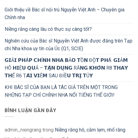
Giới thiệu về Bác sĩ nội trú Nguyễn Việt Anh – Chuyên gia
Chỉnh nha
Niềng răng càng lâu có thực sự càng tốt?
Nghiên cứu của Bác sĩ Nguyễn Việt Anh được đăng trên Tạp
chí Nha khoa uy tín của Úc (Q1, SCIE)
𝗚𝗜Ả𝗜 𝗣𝗛Á𝗣 𝗖𝗛Ỉ𝗡𝗛 𝗡𝗛𝗔 𝗕Ả𝗢 𝗧Ồ𝗡 ĐỘ̣𝗧 𝗣𝗛Á: 𝗚𝗜Ả𝗠
HÔ 𝗛𝗜Ệ𝗨 𝗤𝗨Ả – 𝗧𝗔̣̂𝗡 𝗗𝗨̣𝗡𝗚 RĂ𝗡𝗚 𝗞𝗛𝗢̂𝗡 R8 𝗧𝗛𝗔𝗬
𝗧𝗛Ế R6 Ṭ𝗔́𝗜 𝗩𝗜Ê𝗠 SAU ĐIỀ𝗨 𝗧𝗥𝗜̣ 𝗧Ủ𝗬
KHI BÁC SĨ CỦA BẠN LÀ TÁC GIẢ TRÊN MỘT TRONG
NHỮNG TẠP CHÍ CHỈNH NHA NỔI TIẾNG THẾ GIỚI!
BÌNH LUẬN GẦN ĐÂY
admin_niengrang
trong
Niềng răng hô, cằm lẹm, nhổ răng