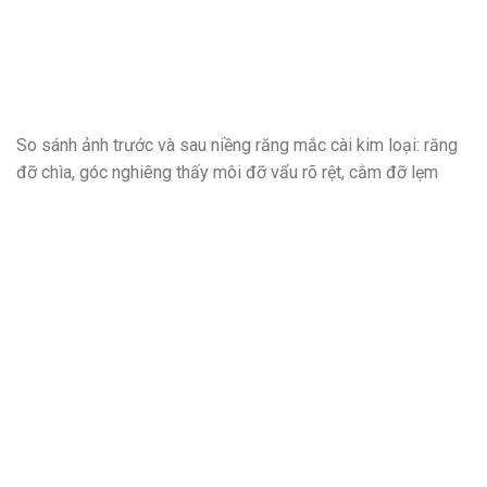
So sánh ảnh trước và sau niềng răng mắc cài kim loại: răng
đỡ chìa, góc nghiêng thấy môi đỡ vẩu rõ rệt, cằm đỡ lẹm