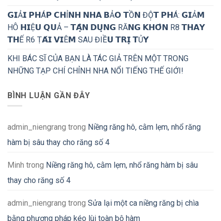
𝗚𝗜Ả𝗜 𝗣𝗛Á𝗣 𝗖𝗛Ỉ𝗡𝗛 𝗡𝗛𝗔 𝗕Ả𝗢 𝗧Ồ𝗡 ĐỘ̣𝗧 𝗣𝗛Á: 𝗚𝗜Ả𝗠
HÔ 𝗛𝗜Ệ𝗨 𝗤𝗨Ả – 𝗧𝗔̣̂𝗡 𝗗𝗨̣𝗡𝗚 RĂ𝗡𝗚 𝗞𝗛𝗢̂𝗡 R8 𝗧𝗛𝗔𝗬
𝗧𝗛Ế R6 Ṭ𝗔́𝗜 𝗩𝗜Ê𝗠 SAU ĐIỀ𝗨 𝗧𝗥𝗜̣ 𝗧Ủ𝗬
KHI BÁC SĨ CỦA BẠN LÀ TÁC GIẢ TRÊN MỘT TRONG
NHỮNG TẠP CHÍ CHỈNH NHA NỔI TIẾNG THẾ GIỚI!
BÌNH LUẬN GẦN ĐÂY
admin_niengrang
trong
Niềng răng hô, cằm lẹm, nhổ răng
hàm bị sâu thay cho răng số 4
Minh
trong
Niềng răng hô, cằm lẹm, nhổ răng hàm bị sâu
thay cho răng số 4
admin_niengrang
trong
Sửa lại một ca niềng răng bị chìa
bằng phương pháp kéo lùi toàn bộ hàm