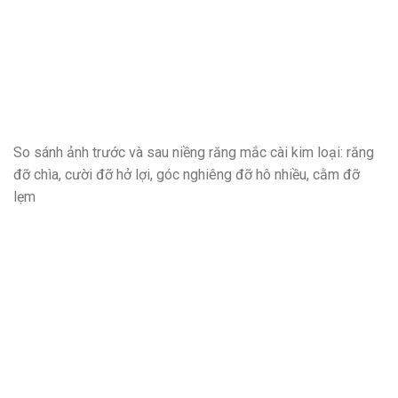
So sánh ảnh trước và sau niềng răng mắc cài kim loại: răng
đỡ chìa, cười đỡ hở lợi, góc nghiêng đỡ hô nhiều, cằm đỡ
lẹm