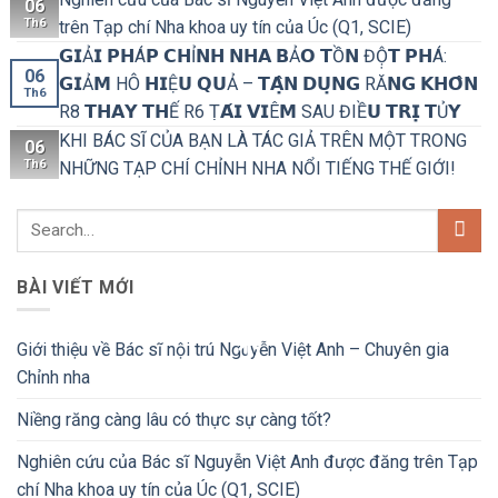
06
Th6
trên Tạp chí Nha khoa uy tín của Úc (Q1, SCIE)
𝗚𝗜Ả𝗜 𝗣𝗛Á𝗣 𝗖𝗛Ỉ𝗡𝗛 𝗡𝗛𝗔 𝗕Ả𝗢 𝗧Ồ𝗡 ĐỘ̣𝗧 𝗣𝗛Á:
06
𝗚𝗜Ả𝗠 HÔ 𝗛𝗜Ệ𝗨 𝗤𝗨Ả – 𝗧𝗔̣̂𝗡 𝗗𝗨̣𝗡𝗚 RĂ𝗡𝗚 𝗞𝗛𝗢̂𝗡
Th6
R8 𝗧𝗛𝗔𝗬 𝗧𝗛Ế R6 Ṭ𝗔́𝗜 𝗩𝗜Ê𝗠 SAU ĐIỀ𝗨 𝗧𝗥𝗜̣ 𝗧Ủ𝗬
KHI BÁC SĨ CỦA BẠN LÀ TÁC GIẢ TRÊN MỘT TRONG
06
Th6
NHỮNG TẠP CHÍ CHỈNH NHA NỔI TIẾNG THẾ GIỚI!
BÀI VIẾT MỚI
Giới thiệu về Bác sĩ nội trú Nguyễn Việt Anh – Chuyên gia
Chỉnh nha
Niềng răng càng lâu có thực sự càng tốt?
Nghiên cứu của Bác sĩ Nguyễn Việt Anh được đăng trên Tạp
chí Nha khoa uy tín của Úc (Q1, SCIE)