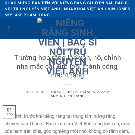
Skip
CHÀO MỪNG BẠN ĐẾN VỚI NIỀNG RĂNG CHUYÊN SÂU BÁC SĨ
NỘI TRÚ NGUYỄN VIỆT ANH | NHA KHOA VIỆT ANH VINHOMES
to
SKYLAKE PHẠM HÙNG
content
THƯ VIỆN CA
Trường hợp răng lộn xộn, hô, chỉnh
nha mắc cài kim loại thành công,
nhổ 4 răng
POSTED ON
1 THÁNG 5, 2022
25 THÁNG 5, 2022
BY
ADMIN_NIENGRANG
01
Th5
Hình ảnh trước khi niềng răng tại trung tâm niềng răng
chuyên sâu Thạc sĩ Bác sĩ nội trú Việt Anh: răng lộn xộn, răng
cửa hàm trên chìa, góc nghiêng môi nhô, không có rãnh cằm,