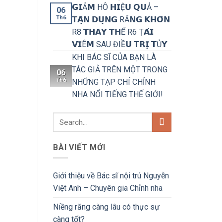
𝗚𝗜Ả𝗠 HÔ 𝗛𝗜Ệ𝗨 𝗤𝗨Ả –
06
Th6
𝗧𝗔̣̂𝗡 𝗗𝗨̣𝗡𝗚 RĂ𝗡𝗚 𝗞𝗛𝗢̂𝗡
R8 𝗧𝗛𝗔𝗬 𝗧𝗛Ế R6 Ṭ𝗔́𝗜
𝗩𝗜Ê𝗠 SAU ĐIỀ𝗨 𝗧𝗥𝗜̣ 𝗧Ủ𝗬
KHI BÁC SĨ CỦA BẠN LÀ
TÁC GIẢ TRÊN MỘT TRONG
06
Th6
NHỮNG TẠP CHÍ CHỈNH
NHA NỔI TIẾNG THẾ GIỚI!
BÀI VIẾT MỚI
Giới thiệu về Bác sĩ nội trú Nguyễn
Việt Anh – Chuyên gia Chỉnh nha
Niềng răng càng lâu có thực sự
càng tốt?