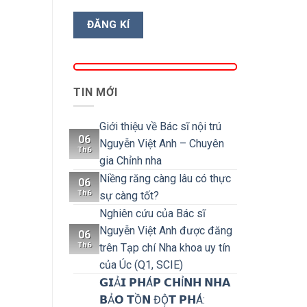
TIN MỚI
Giới thiệu về Bác sĩ nội trú
06
Nguyễn Việt Anh – Chuyên
Th6
gia Chỉnh nha
Niềng răng càng lâu có thực
06
Th6
sự càng tốt?
Nghiên cứu của Bác sĩ
Nguyễn Việt Anh được đăng
06
Th6
trên Tạp chí Nha khoa uy tín
của Úc (Q1, SCIE)
𝗚𝗜Ả𝗜 𝗣𝗛Á𝗣 𝗖𝗛Ỉ𝗡𝗛 𝗡𝗛𝗔
𝗕Ả𝗢 𝗧Ồ𝗡 ĐỘ̣𝗧 𝗣𝗛Á: