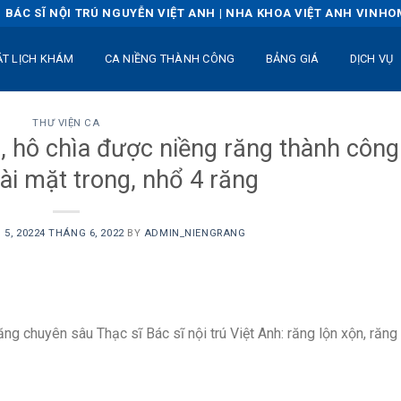
BÁC SĨ NỘI TRÚ NGUYỄN VIỆT ANH | NHA KHOA VIỆT ANH VINH
ẶT LỊCH KHÁM
CA NIỀNG THÀNH CÔNG
BẢNG GIÁ
DỊCH VỤ
THƯ VIỆN CA
, hô chìa được niềng răng thành công
i mặt trong, nhổ 4 răng
 5, 2022
4 THÁNG 6, 2022
BY
ADMIN_NIENGRANG
ăng chuyên sâu Thạc sĩ Bác sĩ nội trú Việt Anh: răng lộn xộn, răng