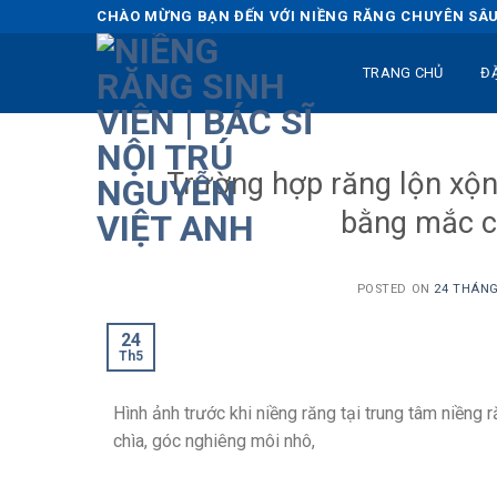
Skip
CHÀO MỪNG BẠN ĐẾN VỚI NIỀNG RĂNG CHUYÊN SÂU 
to
content
TRANG CHỦ
Đ
Trường hợp răng lộn xộn
bằng mắc cà
POSTED ON
24 THÁNG
24
Th5
Hình ảnh trước khi niềng răng tại trung tâm niềng r
chìa, góc nghiêng môi nhô,