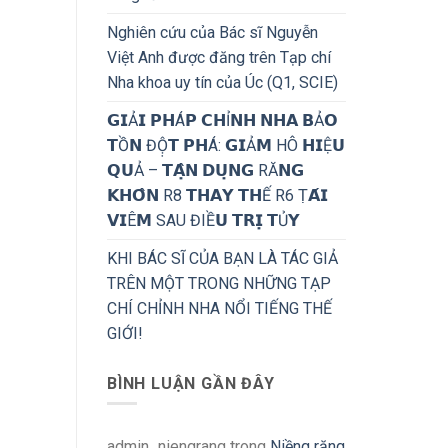
Nghiên cứu của Bác sĩ Nguyễn
Việt Anh được đăng trên Tạp chí
Nha khoa uy tín của Úc (Q1, SCIE)
𝗚𝗜Ả𝗜 𝗣𝗛Á𝗣 𝗖𝗛Ỉ𝗡𝗛 𝗡𝗛𝗔 𝗕Ả𝗢
𝗧Ồ𝗡 ĐỘ̣𝗧 𝗣𝗛Á: 𝗚𝗜Ả𝗠 HÔ 𝗛𝗜Ệ𝗨
𝗤𝗨Ả – 𝗧𝗔̣̂𝗡 𝗗𝗨̣𝗡𝗚 RĂ𝗡𝗚
𝗞𝗛𝗢̂𝗡 R8 𝗧𝗛𝗔𝗬 𝗧𝗛Ế R6 Ṭ𝗔́𝗜
𝗩𝗜Ê𝗠 SAU ĐIỀ𝗨 𝗧𝗥𝗜̣ 𝗧Ủ𝗬
KHI BÁC SĨ CỦA BẠN LÀ TÁC GIẢ
TRÊN MỘT TRONG NHỮNG TẠP
CHÍ CHỈNH NHA NỔI TIẾNG THẾ
GIỚI!
BÌNH LUẬN GẦN ĐÂY
admin_niengrang
trong
Niềng răng