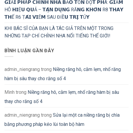
𝗚𝗜Ả𝗜 𝗣𝗛Á𝗣 𝗖𝗛Ỉ𝗡𝗛 𝗡𝗛𝗔 𝗕Ả𝗢 𝗧Ồ𝗡 ĐỘ̣𝗧 𝗣𝗛Á: 𝗚𝗜Ả𝗠
HÔ 𝗛𝗜Ệ𝗨 𝗤𝗨Ả – 𝗧𝗔̣̂𝗡 𝗗𝗨̣𝗡𝗚 RĂ𝗡𝗚 𝗞𝗛𝗢̂𝗡 R8 𝗧𝗛𝗔𝗬
𝗧𝗛Ế R6 Ṭ𝗔́𝗜 𝗩𝗜Ê𝗠 SAU ĐIỀ𝗨 𝗧𝗥𝗜̣ 𝗧Ủ𝗬
KHI BÁC SĨ CỦA BẠN LÀ TÁC GIẢ TRÊN MỘT TRONG
NHỮNG TẠP CHÍ CHỈNH NHA NỔI TIẾNG THẾ GIỚI!
BÌNH LUẬN GẦN ĐÂY
admin_niengrang
trong
Niềng răng hô, cằm lẹm, nhổ răng
hàm bị sâu thay cho răng số 4
Minh
trong
Niềng răng hô, cằm lẹm, nhổ răng hàm bị sâu
thay cho răng số 4
admin_niengrang
trong
Sửa lại một ca niềng răng bị chìa
bằng phương pháp kéo lùi toàn bộ hàm