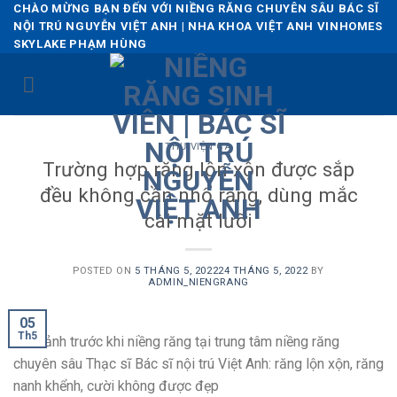
Skip
CHÀO MỪNG BẠN ĐẾN VỚI NIỀNG RĂNG CHUYÊN SÂU BÁC SĨ
NỘI TRÚ NGUYỄN VIỆT ANH | NHA KHOA VIỆT ANH VINHOMES
to
SKYLAKE PHẠM HÙNG
content
THƯ VIỆN CA
Trường hợp răng lộn xộn được sắp
đều không cần nhổ răng, dùng mắc
cài mặt lưỡi
POSTED ON
5 THÁNG 5, 2022
24 THÁNG 5, 2022
BY
ADMIN_NIENGRANG
05
Th5
Hình ảnh trước khi niềng răng tại trung tâm niềng răng
chuyên sâu Thạc sĩ Bác sĩ nội trú Việt Anh: răng lộn xộn, răng
nanh khểnh, cười không được đẹp