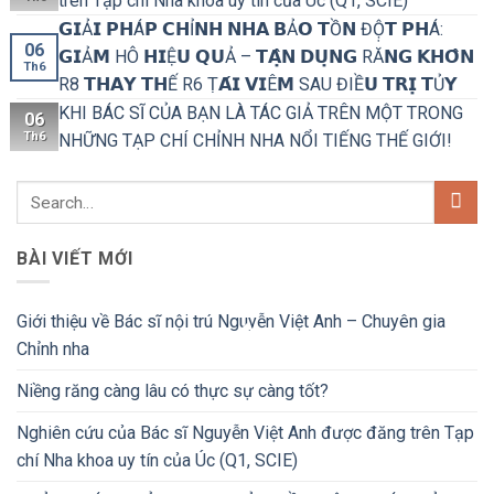
trên Tạp chí Nha khoa uy tín của Úc (Q1, SCIE)
𝗚𝗜Ả𝗜 𝗣𝗛Á𝗣 𝗖𝗛Ỉ𝗡𝗛 𝗡𝗛𝗔 𝗕Ả𝗢 𝗧Ồ𝗡 ĐỘ̣𝗧 𝗣𝗛Á:
06
𝗚𝗜Ả𝗠 HÔ 𝗛𝗜Ệ𝗨 𝗤𝗨Ả – 𝗧𝗔̣̂𝗡 𝗗𝗨̣𝗡𝗚 RĂ𝗡𝗚 𝗞𝗛𝗢̂𝗡
Th6
R8 𝗧𝗛𝗔𝗬 𝗧𝗛Ế R6 Ṭ𝗔́𝗜 𝗩𝗜Ê𝗠 SAU ĐIỀ𝗨 𝗧𝗥𝗜̣ 𝗧Ủ𝗬
KHI BÁC SĨ CỦA BẠN LÀ TÁC GIẢ TRÊN MỘT TRONG
06
Th6
NHỮNG TẠP CHÍ CHỈNH NHA NỔI TIẾNG THẾ GIỚI!
BÀI VIẾT MỚI
Giới thiệu về Bác sĩ nội trú Nguyễn Việt Anh – Chuyên gia
Chỉnh nha
Niềng răng càng lâu có thực sự càng tốt?
Nghiên cứu của Bác sĩ Nguyễn Việt Anh được đăng trên Tạp
chí Nha khoa uy tín của Úc (Q1, SCIE)