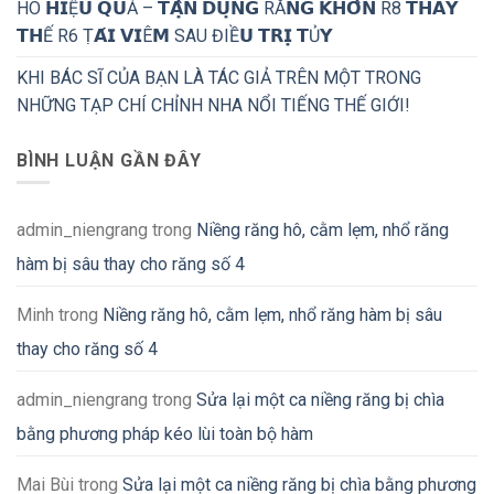
HÔ 𝗛𝗜Ệ𝗨 𝗤𝗨Ả – 𝗧𝗔̣̂𝗡 𝗗𝗨̣𝗡𝗚 RĂ𝗡𝗚 𝗞𝗛𝗢̂𝗡 R8 𝗧𝗛𝗔𝗬
𝗧𝗛Ế R6 Ṭ𝗔́𝗜 𝗩𝗜Ê𝗠 SAU ĐIỀ𝗨 𝗧𝗥𝗜̣ 𝗧Ủ𝗬
KHI BÁC SĨ CỦA BẠN LÀ TÁC GIẢ TRÊN MỘT TRONG
NHỮNG TẠP CHÍ CHỈNH NHA NỔI TIẾNG THẾ GIỚI!
BÌNH LUẬN GẦN ĐÂY
admin_niengrang
trong
Niềng răng hô, cằm lẹm, nhổ răng
hàm bị sâu thay cho răng số 4
Minh
trong
Niềng răng hô, cằm lẹm, nhổ răng hàm bị sâu
thay cho răng số 4
admin_niengrang
trong
Sửa lại một ca niềng răng bị chìa
bằng phương pháp kéo lùi toàn bộ hàm
Mai Bùi
trong
Sửa lại một ca niềng răng bị chìa bằng phương