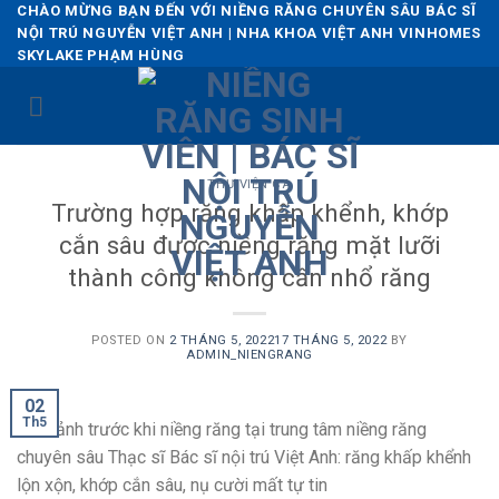
Skip
CHÀO MỪNG BẠN ĐẾN VỚI NIỀNG RĂNG CHUYÊN SÂU BÁC SĨ
NỘI TRÚ NGUYỄN VIỆT ANH | NHA KHOA VIỆT ANH VINHOMES
to
SKYLAKE PHẠM HÙNG
content
THƯ VIỆN CA
Trường hợp răng khấp khểnh, khớp
cắn sâu được niềng răng mặt lưỡi
thành công không cần nhổ răng
POSTED ON
2 THÁNG 5, 2022
17 THÁNG 5, 2022
BY
ADMIN_NIENGRANG
02
Th5
Hình ảnh trước khi niềng răng tại trung tâm niềng răng
chuyên sâu Thạc sĩ Bác sĩ nội trú Việt Anh: răng khấp khểnh
lộn xộn, khớp cắn sâu, nụ cười mất tự tin