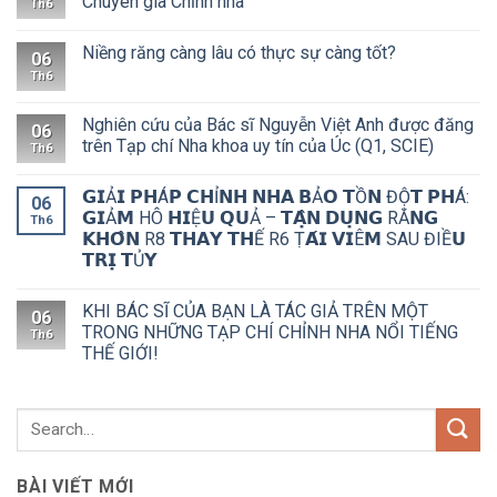
Chuyên gia Chỉnh nha
Th6
Niềng răng càng lâu có thực sự càng tốt?
06
Th6
Nghiên cứu của Bác sĩ Nguyễn Việt Anh được đăng
06
trên Tạp chí Nha khoa uy tín của Úc (Q1, SCIE)
Th6
𝗚𝗜Ả𝗜 𝗣𝗛Á𝗣 𝗖𝗛Ỉ𝗡𝗛 𝗡𝗛𝗔 𝗕Ả𝗢 𝗧Ồ𝗡 ĐỘ̣𝗧 𝗣𝗛Á:
06
𝗚𝗜Ả𝗠 HÔ 𝗛𝗜Ệ𝗨 𝗤𝗨Ả – 𝗧𝗔̣̂𝗡 𝗗𝗨̣𝗡𝗚 RĂ𝗡𝗚
Th6
𝗞𝗛𝗢̂𝗡 R8 𝗧𝗛𝗔𝗬 𝗧𝗛Ế R6 Ṭ𝗔́𝗜 𝗩𝗜Ê𝗠 SAU ĐIỀ𝗨
𝗧𝗥𝗜̣ 𝗧Ủ𝗬
KHI BÁC SĨ CỦA BẠN LÀ TÁC GIẢ TRÊN MỘT
06
TRONG NHỮNG TẠP CHÍ CHỈNH NHA NỔI TIẾNG
Th6
THẾ GIỚI!
BÀI VIẾT MỚI