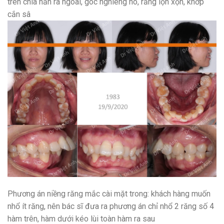
trên chìa hẳn ra ngoài, góc nghiêng hô, răng lộn xộn, khớp
cắn sâ
Phương án niềng răng mắc cài mặt trong: khách hàng muốn
nhổ ít răng, nên bác sĩ đưa ra phương án chỉ nhổ 2 răng số 4
hàm trên, hàm dưới kéo lùi toàn hàm ra sau