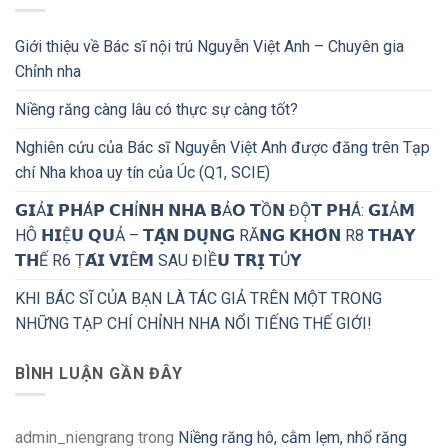
Giới thiệu về Bác sĩ nội trú Nguyễn Việt Anh – Chuyên gia
Chỉnh nha
Niềng răng càng lâu có thực sự càng tốt?
Nghiên cứu của Bác sĩ Nguyễn Việt Anh được đăng trên Tạp
chí Nha khoa uy tín của Úc (Q1, SCIE)
𝗚𝗜Ả𝗜 𝗣𝗛Á𝗣 𝗖𝗛Ỉ𝗡𝗛 𝗡𝗛𝗔 𝗕Ả𝗢 𝗧Ồ𝗡 ĐỘ̣𝗧 𝗣𝗛Á: 𝗚𝗜Ả𝗠
HÔ 𝗛𝗜Ệ𝗨 𝗤𝗨Ả – 𝗧𝗔̣̂𝗡 𝗗𝗨̣𝗡𝗚 RĂ𝗡𝗚 𝗞𝗛𝗢̂𝗡 R8 𝗧𝗛𝗔𝗬
𝗧𝗛Ế R6 Ṭ𝗔́𝗜 𝗩𝗜Ê𝗠 SAU ĐIỀ𝗨 𝗧𝗥𝗜̣ 𝗧Ủ𝗬
KHI BÁC SĨ CỦA BẠN LÀ TÁC GIẢ TRÊN MỘT TRONG
NHỮNG TẠP CHÍ CHỈNH NHA NỔI TIẾNG THẾ GIỚI!
BÌNH LUẬN GẦN ĐÂY
admin_niengrang
trong
Niềng răng hô, cằm lẹm, nhổ răng