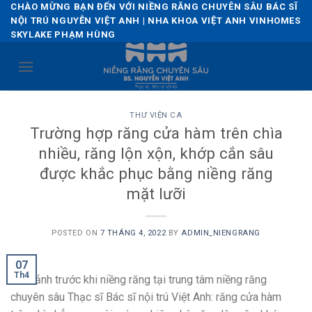
Skip
CHÀO MỪNG BẠN ĐẾN VỚI NIỀNG RĂNG CHUYÊN SÂU BÁC SĨ
NỘI TRÚ NGUYỄN VIỆT ANH | NHA KHOA VIỆT ANH VINHOMES
to
SKYLAKE PHẠM HÙNG
content
THƯ VIỆN CA
Trường hợp răng cửa hàm trên chìa
nhiều, răng lộn xộn, khớp cắn sâu
được khắc phục bằng niềng răng
mặt lưỡi
POSTED ON
7 THÁNG 4, 2022
BY
ADMIN_NIENGRANG
07
Th4
Hình ảnh trước khi niềng răng tại trung tâm niềng răng
chuyên sâu Thạc sĩ Bác sĩ nội trú Việt Anh: răng cửa hàm