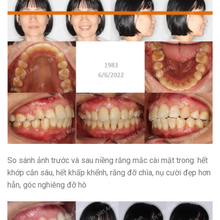
So sánh ảnh trước và sau niềng răng mắc cài mặt trong: hết
khớp cắn sâu, hết khấp khểnh, răng đỡ chìa, nụ cười đẹp hơn
hẳn, góc nghiêng đỡ hô