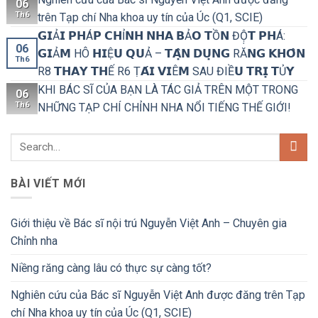
06
Th6
trên Tạp chí Nha khoa uy tín của Úc (Q1, SCIE)
𝗚𝗜Ả𝗜 𝗣𝗛Á𝗣 𝗖𝗛Ỉ𝗡𝗛 𝗡𝗛𝗔 𝗕Ả𝗢 𝗧Ồ𝗡 ĐỘ̣𝗧 𝗣𝗛Á:
06
𝗚𝗜Ả𝗠 HÔ 𝗛𝗜Ệ𝗨 𝗤𝗨Ả – 𝗧𝗔̣̂𝗡 𝗗𝗨̣𝗡𝗚 RĂ𝗡𝗚 𝗞𝗛𝗢̂𝗡
Th6
R8 𝗧𝗛𝗔𝗬 𝗧𝗛Ế R6 Ṭ𝗔́𝗜 𝗩𝗜Ê𝗠 SAU ĐIỀ𝗨 𝗧𝗥𝗜̣ 𝗧Ủ𝗬
KHI BÁC SĨ CỦA BẠN LÀ TÁC GIẢ TRÊN MỘT TRONG
06
Th6
NHỮNG TẠP CHÍ CHỈNH NHA NỔI TIẾNG THẾ GIỚI!
BÀI VIẾT MỚI
Giới thiệu về Bác sĩ nội trú Nguyễn Việt Anh – Chuyên gia
Chỉnh nha
Niềng răng càng lâu có thực sự càng tốt?
Nghiên cứu của Bác sĩ Nguyễn Việt Anh được đăng trên Tạp
chí Nha khoa uy tín của Úc (Q1, SCIE)