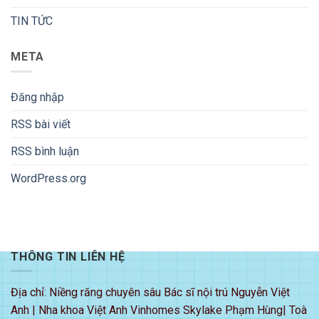
TIN TỨC
META
Đăng nhập
RSS bài viết
RSS bình luận
WordPress.org
THÔNG TIN LIÊN HỆ
Địa chỉ: Niềng răng chuyên sâu Bác sĩ nội trú Nguyễn Việt
Anh | Nha khoa Việt Anh Vinhomes Skylake Phạm Hùng| Toà