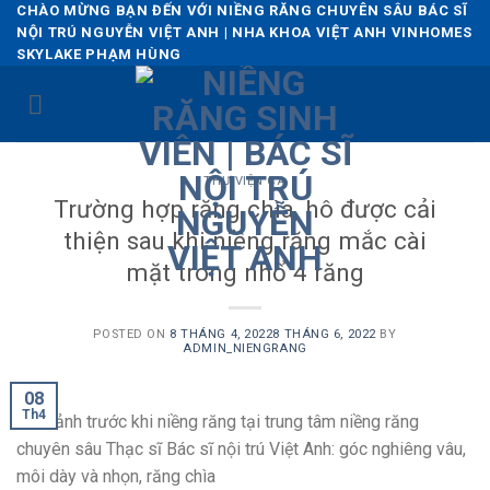
Skip
CHÀO MỪNG BẠN ĐẾN VỚI NIỀNG RĂNG CHUYÊN SÂU BÁC SĨ
NỘI TRÚ NGUYỄN VIỆT ANH | NHA KHOA VIỆT ANH VINHOMES
to
SKYLAKE PHẠM HÙNG
content
THƯ VIỆN CA
Trường hợp răng chìa, hô được cải
thiện sau khi niềng răng mắc cài
mặt trong nhổ 4 răng
POSTED ON
8 THÁNG 4, 2022
8 THÁNG 6, 2022
BY
ADMIN_NIENGRANG
08
Th4
Hình ảnh trước khi niềng răng tại trung tâm niềng răng
chuyên sâu Thạc sĩ Bác sĩ nội trú Việt Anh: góc nghiêng vâu,
môi dày và nhọn, răng chìa