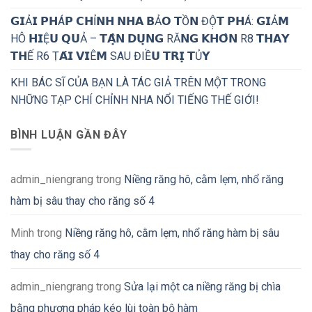
𝗚𝗜Ả𝗜 𝗣𝗛Á𝗣 𝗖𝗛Ỉ𝗡𝗛 𝗡𝗛𝗔 𝗕Ả𝗢 𝗧Ồ𝗡 ĐỘ̣𝗧 𝗣𝗛Á: 𝗚𝗜Ả𝗠
HÔ 𝗛𝗜Ệ𝗨 𝗤𝗨Ả – 𝗧𝗔̣̂𝗡 𝗗𝗨̣𝗡𝗚 RĂ𝗡𝗚 𝗞𝗛𝗢̂𝗡 R8 𝗧𝗛𝗔𝗬
𝗧𝗛Ế R6 Ṭ𝗔́𝗜 𝗩𝗜Ê𝗠 SAU ĐIỀ𝗨 𝗧𝗥𝗜̣ 𝗧Ủ𝗬
KHI BÁC SĨ CỦA BẠN LÀ TÁC GIẢ TRÊN MỘT TRONG
NHỮNG TẠP CHÍ CHỈNH NHA NỔI TIẾNG THẾ GIỚI!
BÌNH LUẬN GẦN ĐÂY
admin_niengrang
trong
Niềng răng hô, cằm lẹm, nhổ răng
hàm bị sâu thay cho răng số 4
Minh
trong
Niềng răng hô, cằm lẹm, nhổ răng hàm bị sâu
thay cho răng số 4
admin_niengrang
trong
Sửa lại một ca niềng răng bị chìa
bằng phương pháp kéo lùi toàn bộ hàm