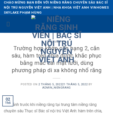
Skip
CHÀO MỪNG BẠN ĐẾN VỚI NIỀNG RĂNG CHUYÊN SÂU BÁC SĨ
NỘI TRÚ NGUYỄN VIỆT ANH | NHA KHOA VIỆT ANH VINHOMES
to
SKYLAKE PHẠM HÙNG
content
THƯ VIỆN CA
Trường hợp khớp cắn hạng 2, cắn
sâu, hàm trên chìa được khắc phục
bằng mắc cài mặt lưỡi, dùng
phương pháp di xa không nhổ răng
POSTED ON
2 THÁNG 5, 2022
21 THÁNG 5, 2022
BY
ADMIN_NIENGRANG
02
Th5
Hình ảnh trước khi niềng răng tại trung tâm niềng răng
chuyên sâu Thạc sĩ Bác sĩ nội trú Việt Anh: hàm trên chìa,