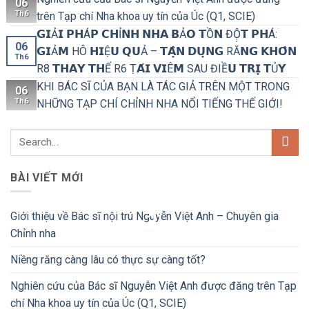
06
Th6
trên Tạp chí Nha khoa uy tín của Úc (Q1, SCIE)
𝗚𝗜Ả𝗜 𝗣𝗛Á𝗣 𝗖𝗛Ỉ𝗡𝗛 𝗡𝗛𝗔 𝗕Ả𝗢 𝗧Ồ𝗡 ĐỘ̣𝗧 𝗣𝗛Á:
06
𝗚𝗜Ả𝗠 HÔ 𝗛𝗜Ệ𝗨 𝗤𝗨Ả – 𝗧𝗔̣̂𝗡 𝗗𝗨̣𝗡𝗚 RĂ𝗡𝗚 𝗞𝗛𝗢̂𝗡
Th6
R8 𝗧𝗛𝗔𝗬 𝗧𝗛Ế R6 Ṭ𝗔́𝗜 𝗩𝗜Ê𝗠 SAU ĐIỀ𝗨 𝗧𝗥𝗜̣ 𝗧Ủ𝗬
KHI BÁC SĨ CỦA BẠN LÀ TÁC GIẢ TRÊN MỘT TRONG
06
Th6
NHỮNG TẠP CHÍ CHỈNH NHA NỔI TIẾNG THẾ GIỚI!
BÀI VIẾT MỚI
Giới thiệu về Bác sĩ nội trú Nguyễn Việt Anh – Chuyên gia
Chỉnh nha
Niềng răng càng lâu có thực sự càng tốt?
Nghiên cứu của Bác sĩ Nguyễn Việt Anh được đăng trên Tạp
chí Nha khoa uy tín của Úc (Q1, SCIE)