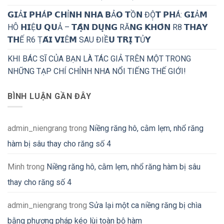
𝗚𝗜Ả𝗜 𝗣𝗛Á𝗣 𝗖𝗛Ỉ𝗡𝗛 𝗡𝗛𝗔 𝗕Ả𝗢 𝗧Ồ𝗡 ĐỘ̣𝗧 𝗣𝗛Á: 𝗚𝗜Ả𝗠
HÔ 𝗛𝗜Ệ𝗨 𝗤𝗨Ả – 𝗧𝗔̣̂𝗡 𝗗𝗨̣𝗡𝗚 RĂ𝗡𝗚 𝗞𝗛𝗢̂𝗡 R8 𝗧𝗛𝗔𝗬
𝗧𝗛Ế R6 Ṭ𝗔́𝗜 𝗩𝗜Ê𝗠 SAU ĐIỀ𝗨 𝗧𝗥𝗜̣ 𝗧Ủ𝗬
KHI BÁC SĨ CỦA BẠN LÀ TÁC GIẢ TRÊN MỘT TRONG
NHỮNG TẠP CHÍ CHỈNH NHA NỔI TIẾNG THẾ GIỚI!
BÌNH LUẬN GẦN ĐÂY
admin_niengrang
trong
Niềng răng hô, cằm lẹm, nhổ răng
hàm bị sâu thay cho răng số 4
Minh
trong
Niềng răng hô, cằm lẹm, nhổ răng hàm bị sâu
thay cho răng số 4
admin_niengrang
trong
Sửa lại một ca niềng răng bị chìa
bằng phương pháp kéo lùi toàn bộ hàm