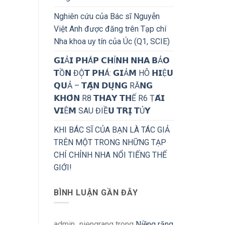
Nghiên cứu của Bác sĩ Nguyễn
Việt Anh được đăng trên Tạp chí
Nha khoa uy tín của Úc (Q1, SCIE)
𝗚𝗜Ả𝗜 𝗣𝗛Á𝗣 𝗖𝗛Ỉ𝗡𝗛 𝗡𝗛𝗔 𝗕Ả𝗢
𝗧Ồ𝗡 ĐỘ̣𝗧 𝗣𝗛Á: 𝗚𝗜Ả𝗠 HÔ 𝗛𝗜Ệ𝗨
𝗤𝗨Ả – 𝗧𝗔̣̂𝗡 𝗗𝗨̣𝗡𝗚 RĂ𝗡𝗚
𝗞𝗛𝗢̂𝗡 R8 𝗧𝗛𝗔𝗬 𝗧𝗛Ế R6 Ṭ𝗔́𝗜
𝗩𝗜Ê𝗠 SAU ĐIỀ𝗨 𝗧𝗥𝗜̣ 𝗧Ủ𝗬
KHI BÁC SĨ CỦA BẠN LÀ TÁC GIẢ
TRÊN MỘT TRONG NHỮNG TẠP
CHÍ CHỈNH NHA NỔI TIẾNG THẾ
GIỚI!
BÌNH LUẬN GẦN ĐÂY
admin_niengrang
trong
Niềng răng