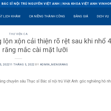
BÁC SĨ NỘI TRÚ NGUYỄN VIỆT ANH | NHA KHOA VIỆT ANH VINH
ẶT LỊCH KHÁM
CA NIỀNG THÀNH CÔNG
BẢNG GIÁ
DỊCH VỤ
THƯ VIỆN CA
lộn xộn cải thiện rõ rệt sau khi nhổ 
 răng mắc cài mặt lưỡi
, 2022
11 THÁNG 5, 2022
BY
ADMIN_NIENGRANG
răng chuyên sâu Thạc sĩ Bác sĩ nội trú Việt Anh: góc nghiêng hô nh