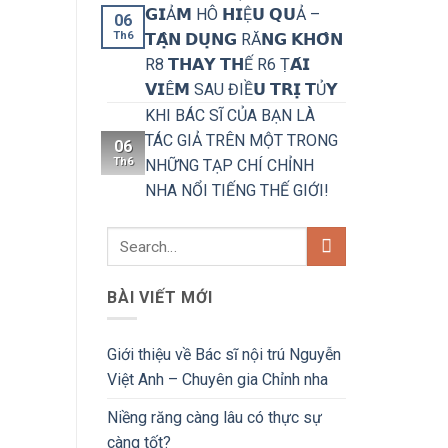
𝗚𝗜Ả𝗠 HÔ 𝗛𝗜Ệ𝗨 𝗤𝗨Ả –
06
Th6
𝗧𝗔̣̂𝗡 𝗗𝗨̣𝗡𝗚 RĂ𝗡𝗚 𝗞𝗛𝗢̂𝗡
R8 𝗧𝗛𝗔𝗬 𝗧𝗛Ế R6 Ṭ𝗔́𝗜
𝗩𝗜Ê𝗠 SAU ĐIỀ𝗨 𝗧𝗥𝗜̣ 𝗧Ủ𝗬
KHI BÁC SĨ CỦA BẠN LÀ
TÁC GIẢ TRÊN MỘT TRONG
06
Th6
NHỮNG TẠP CHÍ CHỈNH
NHA NỔI TIẾNG THẾ GIỚI!
BÀI VIẾT MỚI
Giới thiệu về Bác sĩ nội trú Nguyễn
Việt Anh – Chuyên gia Chỉnh nha
Niềng răng càng lâu có thực sự
càng tốt?