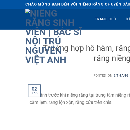
Skip
CHÀO MỪNG BẠN ĐẾN VỚI NIỀNG RĂNG CHUYÊN SÂU 
to
content
TRANG CHỦ
Đ
Trường hợp hô hàm, răng 
răng niềng
POSTED ON
2 THÁNG 5
02
Th5
Hình ảnh trước khi niềng răng tại trung tâm niềng 
cằm lẹm, răng lộn xộn, răng cửa trên chìa