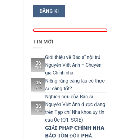
TIN MỚI
Giới thiệu về Bác sĩ nội trú
06
Nguyễn Việt Anh – Chuyên
Th6
gia Chỉnh nha
Niềng răng càng lâu có thực
06
Th6
sự càng tốt?
Nghiên cứu của Bác sĩ
Nguyễn Việt Anh được đăng
06
Th6
trên Tạp chí Nha khoa uy tín
của Úc (Q1, SCIE)
𝗚𝗜Ả𝗜 𝗣𝗛Á𝗣 𝗖𝗛Ỉ𝗡𝗛 𝗡𝗛𝗔
𝗕Ả𝗢 𝗧Ồ𝗡 ĐỘ̣𝗧 𝗣𝗛Á: