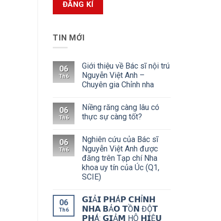
TIN MỚI
Giới thiệu về Bác sĩ nội trú
06
Nguyễn Việt Anh –
Th6
Chuyên gia Chỉnh nha
Niềng răng càng lâu có
06
thực sự càng tốt?
Th6
Nghiên cứu của Bác sĩ
06
Nguyễn Việt Anh được
Th6
đăng trên Tạp chí Nha
khoa uy tín của Úc (Q1,
SCIE)
𝗚𝗜Ả𝗜 𝗣𝗛Á𝗣 𝗖𝗛Ỉ𝗡𝗛
06
𝗡𝗛𝗔 𝗕Ả𝗢 𝗧Ồ𝗡 ĐỘ̣𝗧
Th6
𝗣𝗛Á: 𝗚𝗜Ả𝗠 HÔ 𝗛𝗜Ệ𝗨