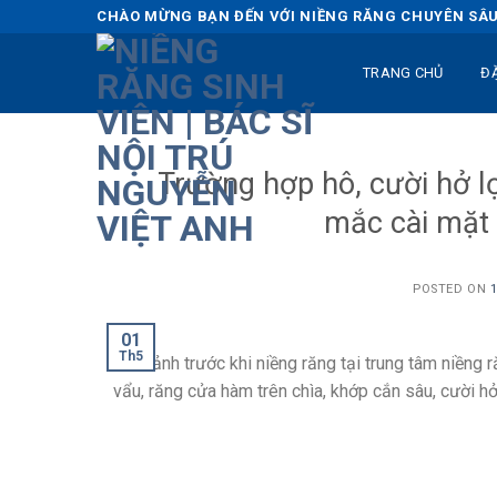
Skip
CHÀO MỪNG BẠN ĐẾN VỚI NIỀNG RĂNG CHUYÊN SÂU 
to
content
TRANG CHỦ
Đ
Trường hợp hô, cười hở l
mắc cài mặt 
POSTED ON
01
Th5
Hình ảnh trước khi niềng răng tại trung tâm niềng r
vẩu, răng cửa hàm trên chìa, khớp cắn sâu, cười hở