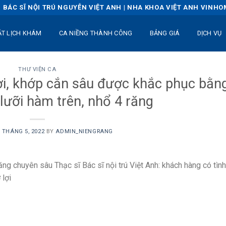
BÁC SĨ NỘI TRÚ NGUYỄN VIỆT ANH | NHA KHOA VIỆT ANH VINH
ẶT LỊCH KHÁM
CA NIỀNG THÀNH CÔNG
BẢNG GIÁ
DỊCH VỤ
THƯ VIỆN CA
ợi, khớp cắn sâu được khắc phục bằn
lưỡi hàm trên, nhổ 4 răng
1 THÁNG 5, 2022
BY
ADMIN_NIENGRANG
ăng chuyên sâu Thạc sĩ Bác sĩ nội trú Việt Anh: khách hàng có tình
 lợi