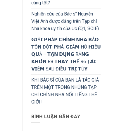
càng tốt?
Nghiên cứu của Bác sĩ Nguyễn
Việt Anh được đăng trên Tạp chí
Nha khoa uy tín của Úc (Q1, SCIE)
𝗚𝗜Ả𝗜 𝗣𝗛Á𝗣 𝗖𝗛Ỉ𝗡𝗛 𝗡𝗛𝗔 𝗕Ả𝗢
𝗧Ồ𝗡 ĐỘ̣𝗧 𝗣𝗛Á: 𝗚𝗜Ả𝗠 HÔ 𝗛𝗜Ệ𝗨
𝗤𝗨Ả – 𝗧𝗔̣̂𝗡 𝗗𝗨̣𝗡𝗚 RĂ𝗡𝗚
𝗞𝗛𝗢̂𝗡 R8 𝗧𝗛𝗔𝗬 𝗧𝗛Ế R6 Ṭ𝗔́𝗜
𝗩𝗜Ê𝗠 SAU ĐIỀ𝗨 𝗧𝗥𝗜̣ 𝗧Ủ𝗬
KHI BÁC SĨ CỦA BẠN LÀ TÁC GIẢ
TRÊN MỘT TRONG NHỮNG TẠP
CHÍ CHỈNH NHA NỔI TIẾNG THẾ
GIỚI!
BÌNH LUẬN GẦN ĐÂY