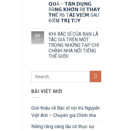
𝗤𝗨Ả – 𝗧𝗔̣̂𝗡 𝗗𝗨̣𝗡𝗚
RĂ𝗡𝗚 𝗞𝗛𝗢̂𝗡 R8 𝗧𝗛𝗔𝗬
𝗧𝗛Ế R6 Ṭ𝗔́𝗜 𝗩𝗜Ê𝗠 SAU
ĐIỀ𝗨 𝗧𝗥𝗜̣ 𝗧Ủ𝗬
KHI BÁC SĨ CỦA BẠN LÀ
06
TÁC GIẢ TRÊN MỘT
Th6
TRONG NHỮNG TẠP CHÍ
CHỈNH NHA NỔI TIẾNG
THẾ GIỚI!
BÀI VIẾT MỚI
Giới thiệu về Bác sĩ nội trú Nguyễn
Việt Anh – Chuyên gia Chỉnh nha
Niềng răng càng lâu có thực sự