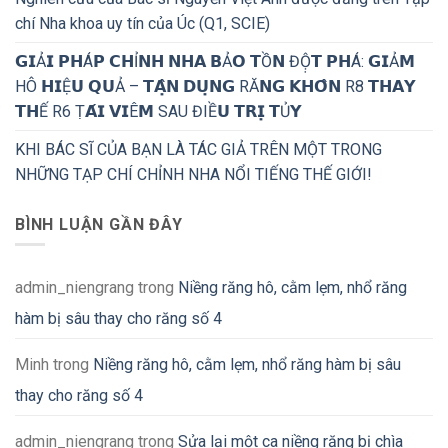
chí Nha khoa uy tín của Úc (Q1, SCIE)
𝗚𝗜Ả𝗜 𝗣𝗛Á𝗣 𝗖𝗛Ỉ𝗡𝗛 𝗡𝗛𝗔 𝗕Ả𝗢 𝗧Ồ𝗡 ĐỘ̣𝗧 𝗣𝗛Á: 𝗚𝗜Ả𝗠
HÔ 𝗛𝗜Ệ𝗨 𝗤𝗨Ả – 𝗧𝗔̣̂𝗡 𝗗𝗨̣𝗡𝗚 RĂ𝗡𝗚 𝗞𝗛𝗢̂𝗡 R8 𝗧𝗛𝗔𝗬
𝗧𝗛Ế R6 Ṭ𝗔́𝗜 𝗩𝗜Ê𝗠 SAU ĐIỀ𝗨 𝗧𝗥𝗜̣ 𝗧Ủ𝗬
KHI BÁC SĨ CỦA BẠN LÀ TÁC GIẢ TRÊN MỘT TRONG
NHỮNG TẠP CHÍ CHỈNH NHA NỔI TIẾNG THẾ GIỚI!
BÌNH LUẬN GẦN ĐÂY
admin_niengrang
trong
Niềng răng hô, cằm lẹm, nhổ răng
hàm bị sâu thay cho răng số 4
Minh
trong
Niềng răng hô, cằm lẹm, nhổ răng hàm bị sâu
thay cho răng số 4
admin_niengrang
trong
Sửa lại một ca niềng răng bị chìa