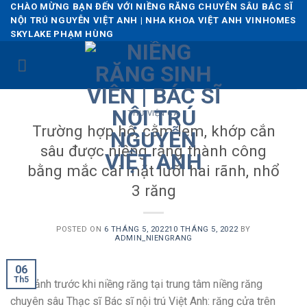
Skip
CHÀO MỪNG BẠN ĐẾN VỚI NIỀNG RĂNG CHUYÊN SÂU BÁC SĨ
NỘI TRÚ NGUYỄN VIỆT ANH | NHA KHOA VIỆT ANH VINHOMES
to
SKYLAKE PHẠM HÙNG
content
THƯ VIỆN CA
Trường hợp hô, cằm lẹm, khớp cắn
sâu được niềng răng thành công
bằng mắc cài mặt lưỡi hai rãnh, nhổ
3 răng
POSTED ON
6 THÁNG 5, 2022
10 THÁNG 5, 2022
BY
ADMIN_NIENGRANG
06
Th5
Hình ảnh trước khi niềng răng tại trung tâm niềng răng
chuyên sâu Thạc sĩ Bác sĩ nội trú Việt Anh: răng cửa trên