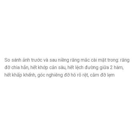
So sánh ảnh trước và sau niềng răng mắc cài mặt trong: răng
đỡ chìa hẳn, hết khớp cắn sâu, hết lệch đường giữa 2 hàm,
hết khấp khểnh, góc nghiêng đỡ hô rõ rệt, cằm đỡ lẹm