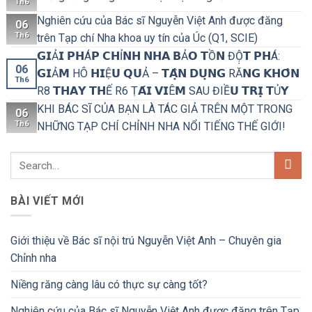
Th6
Nghiên cứu của Bác sĩ Nguyễn Việt Anh được đăng
06
Th6
trên Tạp chí Nha khoa uy tín của Úc (Q1, SCIE)
𝗚𝗜Ả𝗜 𝗣𝗛Á𝗣 𝗖𝗛Ỉ𝗡𝗛 𝗡𝗛𝗔 𝗕Ả𝗢 𝗧Ồ𝗡 ĐỘ̣𝗧 𝗣𝗛Á:
06
𝗚𝗜Ả𝗠 HÔ 𝗛𝗜Ệ𝗨 𝗤𝗨Ả – 𝗧𝗔̣̂𝗡 𝗗𝗨̣𝗡𝗚 RĂ𝗡𝗚 𝗞𝗛𝗢̂𝗡
Th6
R8 𝗧𝗛𝗔𝗬 𝗧𝗛Ế R6 Ṭ𝗔́𝗜 𝗩𝗜Ê𝗠 SAU ĐIỀ𝗨 𝗧𝗥𝗜̣ 𝗧Ủ𝗬
KHI BÁC SĨ CỦA BẠN LÀ TÁC GIẢ TRÊN MỘT TRONG
06
Th6
NHỮNG TẠP CHÍ CHỈNH NHA NỔI TIẾNG THẾ GIỚI!
BÀI VIẾT MỚI
Giới thiệu về Bác sĩ nội trú Nguyễn Việt Anh – Chuyên gia
Chỉnh nha
Niềng răng càng lâu có thực sự càng tốt?
Nghiên cứu của Bác sĩ Nguyễn Việt Anh được đăng trên Tạp