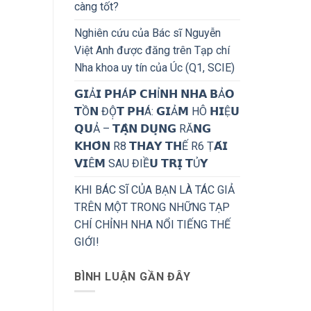
càng tốt?
Nghiên cứu của Bác sĩ Nguyễn
Việt Anh được đăng trên Tạp chí
Nha khoa uy tín của Úc (Q1, SCIE)
𝗚𝗜Ả𝗜 𝗣𝗛Á𝗣 𝗖𝗛Ỉ𝗡𝗛 𝗡𝗛𝗔 𝗕Ả𝗢
𝗧Ồ𝗡 ĐỘ̣𝗧 𝗣𝗛Á: 𝗚𝗜Ả𝗠 HÔ 𝗛𝗜Ệ𝗨
𝗤𝗨Ả – 𝗧𝗔̣̂𝗡 𝗗𝗨̣𝗡𝗚 RĂ𝗡𝗚
𝗞𝗛𝗢̂𝗡 R8 𝗧𝗛𝗔𝗬 𝗧𝗛Ế R6 Ṭ𝗔́𝗜
𝗩𝗜Ê𝗠 SAU ĐIỀ𝗨 𝗧𝗥𝗜̣ 𝗧Ủ𝗬
KHI BÁC SĨ CỦA BẠN LÀ TÁC GIẢ
TRÊN MỘT TRONG NHỮNG TẠP
CHÍ CHỈNH NHA NỔI TIẾNG THẾ
GIỚI!
BÌNH LUẬN GẦN ĐÂY