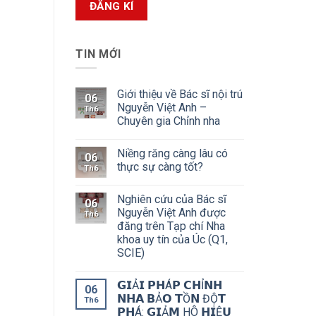
TIN MỚI
Giới thiệu về Bác sĩ nội trú
06
Nguyễn Việt Anh –
Th6
Chuyên gia Chỉnh nha
Niềng răng càng lâu có
06
thực sự càng tốt?
Th6
Nghiên cứu của Bác sĩ
06
Nguyễn Việt Anh được
Th6
đăng trên Tạp chí Nha
khoa uy tín của Úc (Q1,
SCIE)
𝗚𝗜Ả𝗜 𝗣𝗛Á𝗣 𝗖𝗛Ỉ𝗡𝗛
06
𝗡𝗛𝗔 𝗕Ả𝗢 𝗧Ồ𝗡 ĐỘ̣𝗧
Th6
𝗣𝗛Á: 𝗚𝗜Ả𝗠 HÔ 𝗛𝗜Ệ𝗨