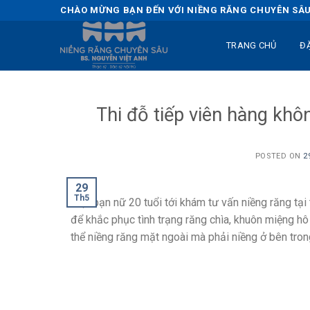
Skip
CHÀO MỪNG BẠN ĐẾN VỚI NIỀNG RĂNG CHUYÊN SÂU 
to
content
TRANG CHỦ
Đ
Thi đỗ tiếp viên hàng khô
POSTED ON
2
29
Th5
Một bạn nữ 20 tuổi tới khám tư vấn niềng răng tạ
để khắc phục tình trạng răng chìa, khuôn miệng hô
thể niềng răng mặt ngoài mà phải niềng ở bên tron