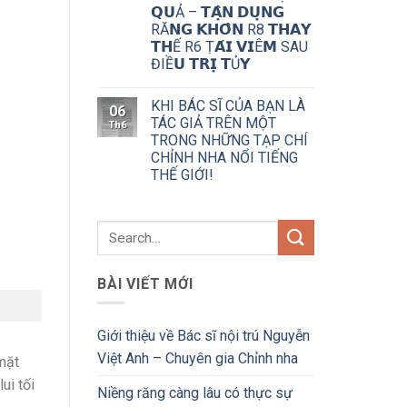
𝗤𝗨Ả – 𝗧𝗔̣̂𝗡 𝗗𝗨̣𝗡𝗚
RĂ𝗡𝗚 𝗞𝗛𝗢̂𝗡 R8 𝗧𝗛𝗔𝗬
𝗧𝗛Ế R6 Ṭ𝗔́𝗜 𝗩𝗜Ê𝗠 SAU
ĐIỀ𝗨 𝗧𝗥𝗜̣ 𝗧Ủ𝗬
KHI BÁC SĨ CỦA BẠN LÀ
06
TÁC GIẢ TRÊN MỘT
Th6
TRONG NHỮNG TẠP CHÍ
CHỈNH NHA NỔI TIẾNG
THẾ GIỚI!
BÀI VIẾT MỚI
Giới thiệu về Bác sĩ nội trú Nguyễn
Việt Anh – Chuyên gia Chỉnh nha
 mặt
ui tối
Niềng răng càng lâu có thực sự