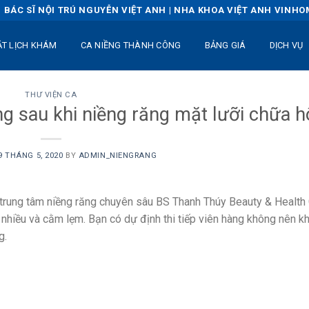
BÁC SĨ NỘI TRÚ NGUYỄN VIỆT ANH | NHA KHOA VIỆT ANH VINH
ẶT LỊCH KHÁM
CA NIỀNG THÀNH CÔNG
BẢNG GIÁ
DỊCH VỤ
THƯ VIỆN CA
ng sau khi niềng răng mặt lưỡi chữa h
9 THÁNG 5, 2020
BY
ADMIN_NIENGRANG
i trung tâm niềng răng chuyên sâu BS Thanh Thúy Beauty & Health
 nhiều và cằm lẹm. Bạn có dự định thi tiếp viên hàng không nên k
g.