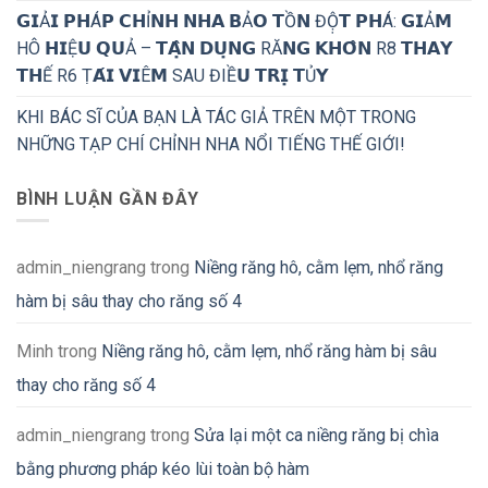
𝗚𝗜Ả𝗜 𝗣𝗛Á𝗣 𝗖𝗛Ỉ𝗡𝗛 𝗡𝗛𝗔 𝗕Ả𝗢 𝗧Ồ𝗡 ĐỘ̣𝗧 𝗣𝗛Á: 𝗚𝗜Ả𝗠
HÔ 𝗛𝗜Ệ𝗨 𝗤𝗨Ả – 𝗧𝗔̣̂𝗡 𝗗𝗨̣𝗡𝗚 RĂ𝗡𝗚 𝗞𝗛𝗢̂𝗡 R8 𝗧𝗛𝗔𝗬
𝗧𝗛Ế R6 Ṭ𝗔́𝗜 𝗩𝗜Ê𝗠 SAU ĐIỀ𝗨 𝗧𝗥𝗜̣ 𝗧Ủ𝗬
KHI BÁC SĨ CỦA BẠN LÀ TÁC GIẢ TRÊN MỘT TRONG
NHỮNG TẠP CHÍ CHỈNH NHA NỔI TIẾNG THẾ GIỚI!
BÌNH LUẬN GẦN ĐÂY
admin_niengrang
trong
Niềng răng hô, cằm lẹm, nhổ răng
hàm bị sâu thay cho răng số 4
Minh
trong
Niềng răng hô, cằm lẹm, nhổ răng hàm bị sâu
thay cho răng số 4
admin_niengrang
trong
Sửa lại một ca niềng răng bị chìa
bằng phương pháp kéo lùi toàn bộ hàm