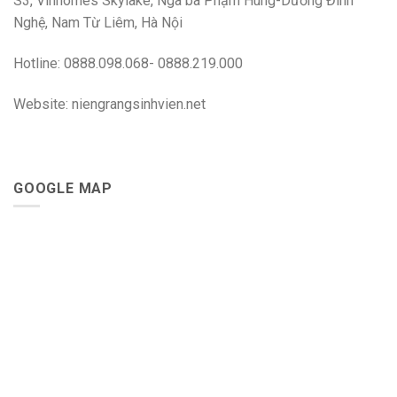
S3, Vinhomes Skylake, Ngã ba Phạm Hùng-Dương Đình
Nghệ, Nam Từ Liêm, Hà Nội
Hotline: 0888.098.068- 0888.219.000
Website: niengrangsinhvien.net
GOOGLE MAP