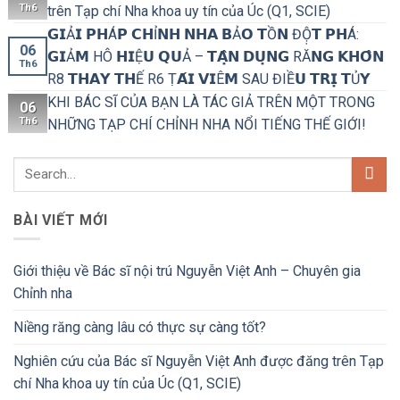
Th6
trên Tạp chí Nha khoa uy tín của Úc (Q1, SCIE)
𝗚𝗜Ả𝗜 𝗣𝗛Á𝗣 𝗖𝗛Ỉ𝗡𝗛 𝗡𝗛𝗔 𝗕Ả𝗢 𝗧Ồ𝗡 ĐỘ̣𝗧 𝗣𝗛Á:
06
𝗚𝗜Ả𝗠 HÔ 𝗛𝗜Ệ𝗨 𝗤𝗨Ả – 𝗧𝗔̣̂𝗡 𝗗𝗨̣𝗡𝗚 RĂ𝗡𝗚 𝗞𝗛𝗢̂𝗡
Th6
R8 𝗧𝗛𝗔𝗬 𝗧𝗛Ế R6 Ṭ𝗔́𝗜 𝗩𝗜Ê𝗠 SAU ĐIỀ𝗨 𝗧𝗥𝗜̣ 𝗧Ủ𝗬
KHI BÁC SĨ CỦA BẠN LÀ TÁC GIẢ TRÊN MỘT TRONG
06
Th6
NHỮNG TẠP CHÍ CHỈNH NHA NỔI TIẾNG THẾ GIỚI!
BÀI VIẾT MỚI
Giới thiệu về Bác sĩ nội trú Nguyễn Việt Anh – Chuyên gia
Chỉnh nha
Niềng răng càng lâu có thực sự càng tốt?
Nghiên cứu của Bác sĩ Nguyễn Việt Anh được đăng trên Tạp
chí Nha khoa uy tín của Úc (Q1, SCIE)