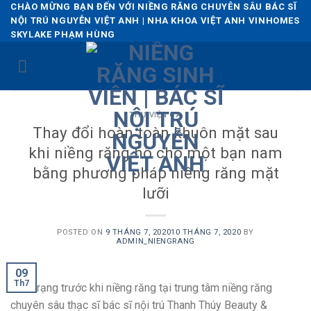
Skip
CHÀO MỪNG BẠN ĐẾN VỚI NIỀNG RĂNG CHUYÊN SÂU BÁC SĨ
NỘI TRÚ NGUYỄN VIỆT ANH | NHA KHOA VIỆT ANH VINHOMES
to
SKYLAKE PHẠM HÙNG
content
THƯ VIỆN CA
Thay đổi hoàn toàn khuôn mặt sau
khi niềng răng hô cho một bạn nam
bằng phương pháp niềng răng mặt
lưỡi
POSTED ON
9 THÁNG 7, 2020
10 THÁNG 7, 2020
BY
ADMIN_NIENGRANG
09
Th7
Tình trạng trước khi niềng răng tại trung tâm niềng răng
chuyên sâu thạc sĩ bác sĩ nội trú Thanh Thúy Beauty &