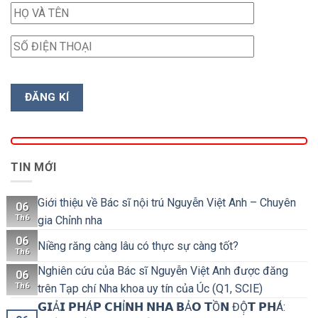
TIN MỚI
Giới thiệu về Bác sĩ nội trú Nguyễn Việt Anh – Chuyên
06
Th6
gia Chỉnh nha
06
Niềng răng càng lâu có thực sự càng tốt?
Th6
Nghiên cứu của Bác sĩ Nguyễn Việt Anh được đăng
06
Th6
trên Tạp chí Nha khoa uy tín của Úc (Q1, SCIE)
𝗚𝗜Ả𝗜 𝗣𝗛Á𝗣 𝗖𝗛Ỉ𝗡𝗛 𝗡𝗛𝗔 𝗕Ả𝗢 𝗧Ồ𝗡 ĐỘ̣𝗧 𝗣𝗛Á: