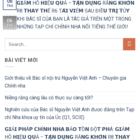
06
𝗚𝗜Ả𝗠 HÔ 𝗛𝗜Ệ𝗨 𝗤𝗨Ả – 𝗧𝗔̣̂𝗡 𝗗𝗨̣𝗡𝗚 RĂ𝗡𝗚 𝗞𝗛𝗢̂𝗡
Th6
R8 𝗧𝗛𝗔𝗬 𝗧𝗛Ế R6 Ṭ𝗔́𝗜 𝗩𝗜Ê𝗠 SAU ĐIỀ𝗨 𝗧𝗥𝗜̣ 𝗧Ủ𝗬
KHI BÁC SĨ CỦA BẠN LÀ TÁC GIẢ TRÊN MỘT TRONG
06
Th6
NHỮNG TẠP CHÍ CHỈNH NHA NỔI TIẾNG THẾ GIỚI!
BÀI VIẾT MỚI
Giới thiệu về Bác sĩ nội trú Nguyễn Việt Anh – Chuyên gia
Chỉnh nha
Niềng răng càng lâu có thực sự càng tốt?
Nghiên cứu của Bác sĩ Nguyễn Việt Anh được đăng trên Tạp
chí Nha khoa uy tín của Úc (Q1, SCIE)
𝗚𝗜Ả𝗜 𝗣𝗛Á𝗣 𝗖𝗛Ỉ𝗡𝗛 𝗡𝗛𝗔 𝗕Ả𝗢 𝗧Ồ𝗡 ĐỘ̣𝗧 𝗣𝗛Á: 𝗚𝗜Ả𝗠
HÔ 𝗛𝗜Ệ𝗨 𝗤𝗨Ả – 𝗧𝗔̣̂𝗡 𝗗𝗨̣𝗡𝗚 RĂ𝗡𝗚 𝗞𝗛𝗢̂𝗡 R8 𝗧𝗛𝗔𝗬