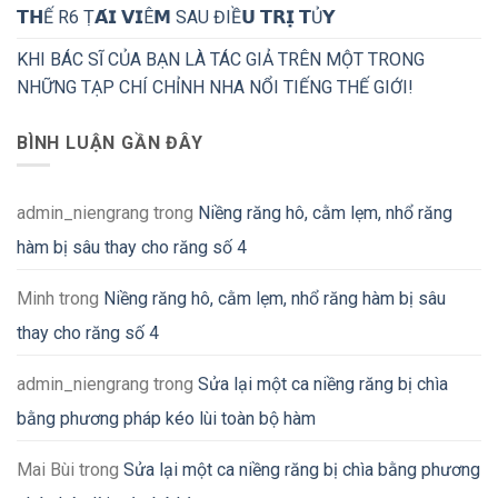
𝗧𝗛Ế R6 Ṭ𝗔́𝗜 𝗩𝗜Ê𝗠 SAU ĐIỀ𝗨 𝗧𝗥𝗜̣ 𝗧Ủ𝗬
KHI BÁC SĨ CỦA BẠN LÀ TÁC GIẢ TRÊN MỘT TRONG
NHỮNG TẠP CHÍ CHỈNH NHA NỔI TIẾNG THẾ GIỚI!
BÌNH LUẬN GẦN ĐÂY
admin_niengrang
trong
Niềng răng hô, cằm lẹm, nhổ răng
hàm bị sâu thay cho răng số 4
Minh
trong
Niềng răng hô, cằm lẹm, nhổ răng hàm bị sâu
thay cho răng số 4
admin_niengrang
trong
Sửa lại một ca niềng răng bị chìa
bằng phương pháp kéo lùi toàn bộ hàm
Mai Bùi
trong
Sửa lại một ca niềng răng bị chìa bằng phương