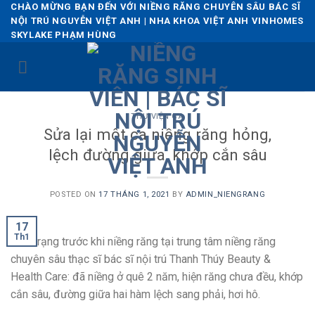
Skip
CHÀO MỪNG BẠN ĐẾN VỚI NIỀNG RĂNG CHUYÊN SÂU BÁC SĨ
NỘI TRÚ NGUYỄN VIỆT ANH | NHA KHOA VIỆT ANH VINHOMES
to
SKYLAKE PHẠM HÙNG
content
THƯ VIỆN CA
Sửa lại một ca niềng răng hỏng,
lệch đường giữa, khớp cắn sâu
POSTED ON
17 THÁNG 1, 2021
BY
ADMIN_NIENGRANG
17
Th1
Tình trạng trước khi niềng răng tại trung tâm niềng răng
chuyên sâu thạc sĩ bác sĩ nội trú Thanh Thúy Beauty &
Health Care: đã niềng ở quê 2 năm, hiện răng chưa đều, khớp
cắn sâu, đường giữa hai hàm lệch sang phải, hơi hô.