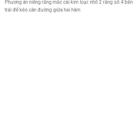
Phương án niềng răng mắc cài kim loại: nhổ 2 răng số 4 bên
trái để kéo cân đường giữa hai hàm