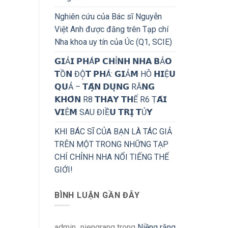
Nghiên cứu của Bác sĩ Nguyễn
Việt Anh được đăng trên Tạp chí
Nha khoa uy tín của Úc (Q1, SCIE)
𝗚𝗜Ả𝗜 𝗣𝗛Á𝗣 𝗖𝗛Ỉ𝗡𝗛 𝗡𝗛𝗔 𝗕Ả𝗢
𝗧Ồ𝗡 ĐỘ̣𝗧 𝗣𝗛Á: 𝗚𝗜Ả𝗠 HÔ 𝗛𝗜Ệ𝗨
𝗤𝗨Ả – 𝗧𝗔̣̂𝗡 𝗗𝗨̣𝗡𝗚 RĂ𝗡𝗚
𝗞𝗛𝗢̂𝗡 R8 𝗧𝗛𝗔𝗬 𝗧𝗛Ế R6 Ṭ𝗔́𝗜
𝗩𝗜Ê𝗠 SAU ĐIỀ𝗨 𝗧𝗥𝗜̣ 𝗧Ủ𝗬
KHI BÁC SĨ CỦA BẠN LÀ TÁC GIẢ
TRÊN MỘT TRONG NHỮNG TẠP
CHÍ CHỈNH NHA NỔI TIẾNG THẾ
GIỚI!
BÌNH LUẬN GẦN ĐÂY
admin_niengrang
trong
Niềng răng