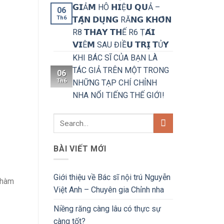
𝗚𝗜Ả𝗠 HÔ 𝗛𝗜Ệ𝗨 𝗤𝗨Ả –
06
Th6
𝗧𝗔̣̂𝗡 𝗗𝗨̣𝗡𝗚 RĂ𝗡𝗚 𝗞𝗛𝗢̂𝗡
R8 𝗧𝗛𝗔𝗬 𝗧𝗛Ế R6 Ṭ𝗔́𝗜
𝗩𝗜Ê𝗠 SAU ĐIỀ𝗨 𝗧𝗥𝗜̣ 𝗧Ủ𝗬
KHI BÁC SĨ CỦA BẠN LÀ
TÁC GIẢ TRÊN MỘT TRONG
06
Th6
NHỮNG TẠP CHÍ CHỈNH
NHA NỔI TIẾNG THẾ GIỚI!
BÀI VIẾT MỚI
Giới thiệu về Bác sĩ nội trú Nguyễn
 hàm
Việt Anh – Chuyên gia Chỉnh nha
Niềng răng càng lâu có thực sự
càng tốt?