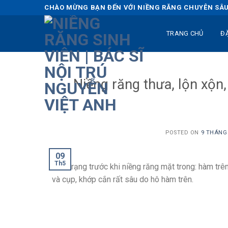
Skip
CHÀO MỪNG BẠN ĐẾN VỚI NIỀNG RĂNG CHUYÊN SÂU 
to
content
TRANG CHỦ
Đ
Niềng răng thưa, lộn xộ
POSTED ON
9 THÁNG 
09
Th5
Tình trạng trước khi niềng răng mặt trong: hàm trên
và cụp, khớp cắn rất sâu do hô hàm trên.