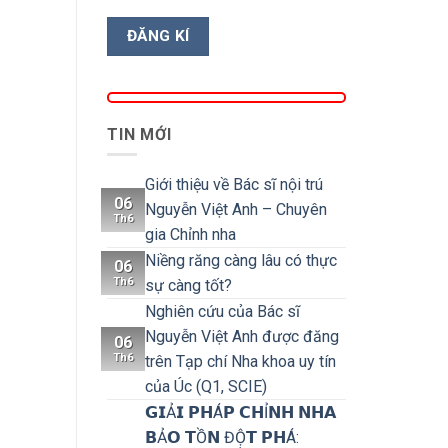
TIN MỚI
Giới thiệu về Bác sĩ nội trú
06
Nguyễn Việt Anh – Chuyên
Th6
gia Chỉnh nha
Niềng răng càng lâu có thực
06
Th6
sự càng tốt?
Nghiên cứu của Bác sĩ
Nguyễn Việt Anh được đăng
06
Th6
trên Tạp chí Nha khoa uy tín
của Úc (Q1, SCIE)
𝗚𝗜Ả𝗜 𝗣𝗛Á𝗣 𝗖𝗛Ỉ𝗡𝗛 𝗡𝗛𝗔
𝗕Ả𝗢 𝗧Ồ𝗡 ĐỘ̣𝗧 𝗣𝗛Á: