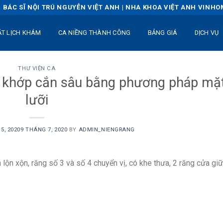
BÁC SĨ NỘI TRÚ NGUYỄN VIỆT ANH | NHA KHOA VIỆT ANH VINH
ẶT LỊCH KHÁM
CA NIỀNG THÀNH CÔNG
BẢNG GIÁ
DỊCH VỤ
THƯ VIỆN CA
n, khớp cắn sâu bằng phương pháp mặ
lưỡi
5, 2020
9 THÁNG 7, 2020
BY
ADMIN_NIENGRANG
 lộn xộn, răng số 3 và số 4 chuyển vị, có khe thưa, 2 răng cửa giữ