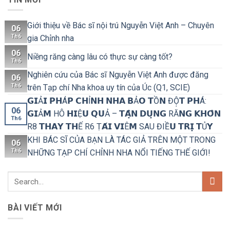
Giới thiệu về Bác sĩ nội trú Nguyễn Việt Anh – Chuyên
06
Th6
gia Chỉnh nha
06
Niềng răng càng lâu có thực sự càng tốt?
Th6
Nghiên cứu của Bác sĩ Nguyễn Việt Anh được đăng
06
Th6
trên Tạp chí Nha khoa uy tín của Úc (Q1, SCIE)
𝗚𝗜Ả𝗜 𝗣𝗛Á𝗣 𝗖𝗛Ỉ𝗡𝗛 𝗡𝗛𝗔 𝗕Ả𝗢 𝗧Ồ𝗡 ĐỘ̣𝗧 𝗣𝗛Á:
06
𝗚𝗜Ả𝗠 HÔ 𝗛𝗜Ệ𝗨 𝗤𝗨Ả – 𝗧𝗔̣̂𝗡 𝗗𝗨̣𝗡𝗚 RĂ𝗡𝗚 𝗞𝗛𝗢̂𝗡
Th6
R8 𝗧𝗛𝗔𝗬 𝗧𝗛Ế R6 Ṭ𝗔́𝗜 𝗩𝗜Ê𝗠 SAU ĐIỀ𝗨 𝗧𝗥𝗜̣ 𝗧Ủ𝗬
KHI BÁC SĨ CỦA BẠN LÀ TÁC GIẢ TRÊN MỘT TRONG
06
Th6
NHỮNG TẠP CHÍ CHỈNH NHA NỔI TIẾNG THẾ GIỚI!
BÀI VIẾT MỚI