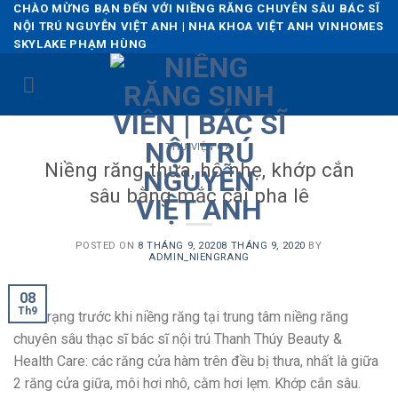
Skip
CHÀO MỪNG BẠN ĐẾN VỚI NIỀNG RĂNG CHUYÊN SÂU BÁC SĨ
NỘI TRÚ NGUYỄN VIỆT ANH | NHA KHOA VIỆT ANH VINHOMES
to
SKYLAKE PHẠM HÙNG
content
THƯ VIỆN CA
Niềng răng thưa, hô nhẹ, khớp cắn
sâu bằng mắc cài pha lê
POSTED ON
8 THÁNG 9, 2020
8 THÁNG 9, 2020
BY
ADMIN_NIENGRANG
08
Th9
Tình trạng trước khi niềng răng tại trung tâm niềng răng
chuyên sâu thạc sĩ bác sĩ nội trú Thanh Thúy Beauty &
Health Care: các răng cửa hàm trên đều bị thưa, nhất là giữa
2 răng cửa giữa, môi hơi nhô, cằm hơi lẹm. Khớp cắn sâu.