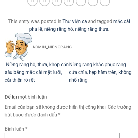
This entry was posted in
Thư viện ca
and tagged
mắc cài
pha lê
,
niềng răng hô
,
niềng răng thưa
.
ADMIN_NIENGRANG
Niềng răng hô, thưa, khớp cắn
Niềng răng khắc phục răng
sâu bằng mắc cài mặt lưỡi,
cửa chìa, hẹp hàm trên, không
cải thiện rõ rệt
nhổ răng
Để lại một bình luận
Email của bạn sẽ không được hiển thị công khai.
Các trường
bắt buộc được đánh dấu
*
Bình luận
*