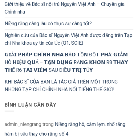
Giới thiệu về Bác sĩ nội trú Nguyễn Việt Anh – Chuyên gia
Chỉnh nha
Niềng răng càng lâu có thực sự càng tốt?
Nghiên cứu của Bác sĩ Nguyễn Việt Anh được đăng trên Tạp
chí Nha khoa uy tín của Úc (Q1, SCIE)
𝗚𝗜Ả𝗜 𝗣𝗛Á𝗣 𝗖𝗛Ỉ𝗡𝗛 𝗡𝗛𝗔 𝗕Ả𝗢 𝗧Ồ𝗡 ĐỘ̣𝗧 𝗣𝗛Á: 𝗚𝗜Ả𝗠
HÔ 𝗛𝗜Ệ𝗨 𝗤𝗨Ả – 𝗧𝗔̣̂𝗡 𝗗𝗨̣𝗡𝗚 RĂ𝗡𝗚 𝗞𝗛𝗢̂𝗡 R8 𝗧𝗛𝗔𝗬
𝗧𝗛Ế R6 Ṭ𝗔́𝗜 𝗩𝗜Ê𝗠 SAU ĐIỀ𝗨 𝗧𝗥𝗜̣ 𝗧Ủ𝗬
KHI BÁC SĨ CỦA BẠN LÀ TÁC GIẢ TRÊN MỘT TRONG
NHỮNG TẠP CHÍ CHỈNH NHA NỔI TIẾNG THẾ GIỚI!
BÌNH LUẬN GẦN ĐÂY
admin_niengrang
trong
Niềng răng hô, cằm lẹm, nhổ răng
hàm bị sâu thay cho răng số 4