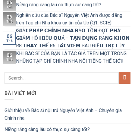
06
Niềng răng càng lâu có thực sự càng tốt?
Th6
Nghiên cứu của Bác sĩ Nguyễn Việt Anh được đăng
06
Th6
trên Tạp chí Nha khoa uy tín của Úc (Q1, SCIE)
𝗚𝗜Ả𝗜 𝗣𝗛Á𝗣 𝗖𝗛Ỉ𝗡𝗛 𝗡𝗛𝗔 𝗕Ả𝗢 𝗧Ồ𝗡 ĐỘ̣𝗧 𝗣𝗛Á:
06
𝗚𝗜Ả𝗠 HÔ 𝗛𝗜Ệ𝗨 𝗤𝗨Ả – 𝗧𝗔̣̂𝗡 𝗗𝗨̣𝗡𝗚 RĂ𝗡𝗚 𝗞𝗛𝗢̂𝗡
Th6
R8 𝗧𝗛𝗔𝗬 𝗧𝗛Ế R6 Ṭ𝗔́𝗜 𝗩𝗜Ê𝗠 SAU ĐIỀ𝗨 𝗧𝗥𝗜̣ 𝗧Ủ𝗬
KHI BÁC SĨ CỦA BẠN LÀ TÁC GIẢ TRÊN MỘT TRONG
06
Th6
NHỮNG TẠP CHÍ CHỈNH NHA NỔI TIẾNG THẾ GIỚI!
BÀI VIẾT MỚI
Giới thiệu về Bác sĩ nội trú Nguyễn Việt Anh – Chuyên gia
Chỉnh nha
Niềng răng càng lâu có thực sự càng tốt?