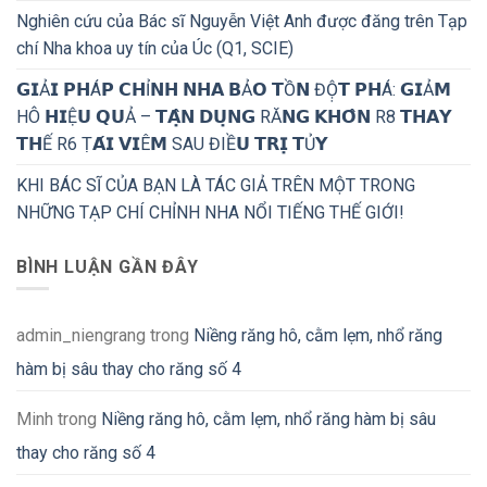
Nghiên cứu của Bác sĩ Nguyễn Việt Anh được đăng trên Tạp
chí Nha khoa uy tín của Úc (Q1, SCIE)
𝗚𝗜Ả𝗜 𝗣𝗛Á𝗣 𝗖𝗛Ỉ𝗡𝗛 𝗡𝗛𝗔 𝗕Ả𝗢 𝗧Ồ𝗡 ĐỘ̣𝗧 𝗣𝗛Á: 𝗚𝗜Ả𝗠
HÔ 𝗛𝗜Ệ𝗨 𝗤𝗨Ả – 𝗧𝗔̣̂𝗡 𝗗𝗨̣𝗡𝗚 RĂ𝗡𝗚 𝗞𝗛𝗢̂𝗡 R8 𝗧𝗛𝗔𝗬
𝗧𝗛Ế R6 Ṭ𝗔́𝗜 𝗩𝗜Ê𝗠 SAU ĐIỀ𝗨 𝗧𝗥𝗜̣ 𝗧Ủ𝗬
KHI BÁC SĨ CỦA BẠN LÀ TÁC GIẢ TRÊN MỘT TRONG
NHỮNG TẠP CHÍ CHỈNH NHA NỔI TIẾNG THẾ GIỚI!
BÌNH LUẬN GẦN ĐÂY
admin_niengrang
trong
Niềng răng hô, cằm lẹm, nhổ răng
hàm bị sâu thay cho răng số 4
Minh
trong
Niềng răng hô, cằm lẹm, nhổ răng hàm bị sâu
thay cho răng số 4