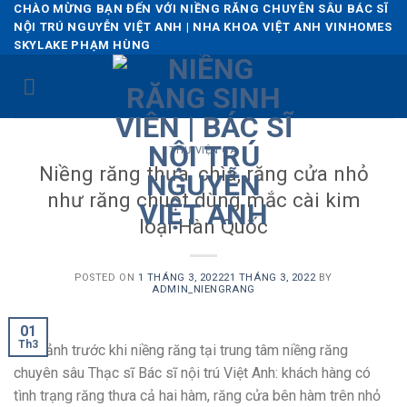
Skip
CHÀO MỪNG BẠN ĐẾN VỚI NIỀNG RĂNG CHUYÊN SÂU BÁC SĨ
NỘI TRÚ NGUYỄN VIỆT ANH | NHA KHOA VIỆT ANH VINHOMES
to
SKYLAKE PHẠM HÙNG
content
THƯ VIỆN CA
Niềng răng thưa, chìa, răng cửa nhỏ
như răng chuột dùng mắc cài kim
loại Hàn Quốc
POSTED ON
1 THÁNG 3, 2022
21 THÁNG 3, 2022
BY
ADMIN_NIENGRANG
01
Th3
Hình ảnh trước khi niềng răng tại trung tâm niềng răng
chuyên sâu Thạc sĩ Bác sĩ nội trú Việt Anh: khách hàng có
tình trạng răng thưa cả hai hàm, răng cửa bên hàm trên nhỏ