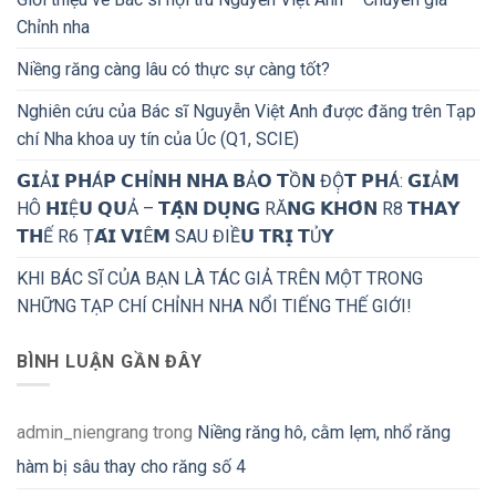
Chỉnh nha
Niềng răng càng lâu có thực sự càng tốt?
Nghiên cứu của Bác sĩ Nguyễn Việt Anh được đăng trên Tạp
chí Nha khoa uy tín của Úc (Q1, SCIE)
𝗚𝗜Ả𝗜 𝗣𝗛Á𝗣 𝗖𝗛Ỉ𝗡𝗛 𝗡𝗛𝗔 𝗕Ả𝗢 𝗧Ồ𝗡 ĐỘ̣𝗧 𝗣𝗛Á: 𝗚𝗜Ả𝗠
HÔ 𝗛𝗜Ệ𝗨 𝗤𝗨Ả – 𝗧𝗔̣̂𝗡 𝗗𝗨̣𝗡𝗚 RĂ𝗡𝗚 𝗞𝗛𝗢̂𝗡 R8 𝗧𝗛𝗔𝗬
𝗧𝗛Ế R6 Ṭ𝗔́𝗜 𝗩𝗜Ê𝗠 SAU ĐIỀ𝗨 𝗧𝗥𝗜̣ 𝗧Ủ𝗬
KHI BÁC SĨ CỦA BẠN LÀ TÁC GIẢ TRÊN MỘT TRONG
NHỮNG TẠP CHÍ CHỈNH NHA NỔI TIẾNG THẾ GIỚI!
BÌNH LUẬN GẦN ĐÂY
admin_niengrang
trong
Niềng răng hô, cằm lẹm, nhổ răng
hàm bị sâu thay cho răng số 4