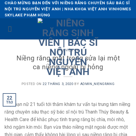
Skip
CHÀO MỪNG BẠN ĐẾN VỚI NIỀNG RĂNG CHUYÊN SÂU BÁC SĨ
NỘI TRÚ NGUYỄN VIỆT ANH | NHA KHOA VIỆT ANH VINHOMES
to
SKYLAKE PHẠM HÙNG
content
THƯ VIỆN CA
Niềng răng mặt trong sửa lại một
ca niềng ngoài bị hỏng
POSTED ON
22 THÁNG 3, 2020
BY
ADMIN_NIENGRANG
22
Th3
Một bạn nữ 21 tuổi tới thăm khám tư vấn tại trung tâm niềng
răng chuyên sâu thạc sỹ bác sĩ nội trú Thanh Thúy Beauty &
Health Care để khắc phục tình trạng răng bị chìa, môi nhô,
khó ngậm kín môi. Bạn vừa tháo niềng mặt ngoài được một
thời gian, cảm thấy không hài lòng vì sau niềng răng bị chìa