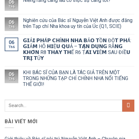
Niềng răng càng lâu có thực sự càng tốt?
06
Th6
Nghiên cứu của Bác sĩ Nguyễn Việt Anh được đăng
06
trên Tạp chí Nha khoa uy tín của Úc (Q1, SCIE)
Th6
𝗚𝗜Ả𝗜 𝗣𝗛Á𝗣 𝗖𝗛Ỉ𝗡𝗛 𝗡𝗛𝗔 𝗕Ả𝗢 𝗧Ồ𝗡 ĐỘ̣𝗧 𝗣𝗛Á:
06
𝗚𝗜Ả𝗠 HÔ 𝗛𝗜Ệ𝗨 𝗤𝗨Ả – 𝗧𝗔̣̂𝗡 𝗗𝗨̣𝗡𝗚 RĂ𝗡𝗚
Th6
𝗞𝗛𝗢̂𝗡 R8 𝗧𝗛𝗔𝗬 𝗧𝗛Ế R6 Ṭ𝗔́𝗜 𝗩𝗜Ê𝗠 SAU ĐIỀ𝗨
𝗧𝗥𝗜̣ 𝗧Ủ𝗬
KHI BÁC SĨ CỦA BẠN LÀ TÁC GIẢ TRÊN MỘT
06
TRONG NHỮNG TẠP CHÍ CHỈNH NHA NỔI TIẾNG
Th6
THẾ GIỚI!
BÀI VIẾT MỚI
Giới thiệu về Bác sĩ nội trú Nguyễn Việt Anh – Chuyên gia