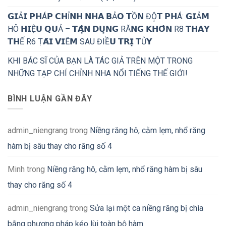
𝗚𝗜Ả𝗜 𝗣𝗛Á𝗣 𝗖𝗛Ỉ𝗡𝗛 𝗡𝗛𝗔 𝗕Ả𝗢 𝗧Ồ𝗡 ĐỘ̣𝗧 𝗣𝗛Á: 𝗚𝗜Ả𝗠
HÔ 𝗛𝗜Ệ𝗨 𝗤𝗨Ả – 𝗧𝗔̣̂𝗡 𝗗𝗨̣𝗡𝗚 RĂ𝗡𝗚 𝗞𝗛𝗢̂𝗡 R8 𝗧𝗛𝗔𝗬
𝗧𝗛Ế R6 Ṭ𝗔́𝗜 𝗩𝗜Ê𝗠 SAU ĐIỀ𝗨 𝗧𝗥𝗜̣ 𝗧Ủ𝗬
KHI BÁC SĨ CỦA BẠN LÀ TÁC GIẢ TRÊN MỘT TRONG
NHỮNG TẠP CHÍ CHỈNH NHA NỔI TIẾNG THẾ GIỚI!
BÌNH LUẬN GẦN ĐÂY
admin_niengrang
trong
Niềng răng hô, cằm lẹm, nhổ răng
hàm bị sâu thay cho răng số 4
Minh
trong
Niềng răng hô, cằm lẹm, nhổ răng hàm bị sâu
thay cho răng số 4
admin_niengrang
trong
Sửa lại một ca niềng răng bị chìa
bằng phương pháp kéo lùi toàn bộ hàm