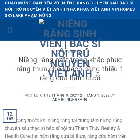
Skip
CHÀO MỪNG BẠN ĐẾN VỚI NIỀNG RĂNG CHUYÊN SÂU BÁC SĨ
NỘI TRÚ NGUYỄN VIỆT ANH | NHA KHOA VIỆT ANH VINHOMES
to
SKYLAKE PHẠM HÙNG
content
THƯ VIỆN CA
Niềng răng mặt trong khắc phục
răng thưa cho khách hàng thiếu 1
răng cửa hàm dưới
POSTED ON
12 THÁNG 9, 2021
12 THÁNG 1, 2022
BY
ADMIN_NIENGRANG
12
Th9
Tình trạng trước khi niềng răng tại trung tâm niềng răng
chuyên sâu thạc sĩ bác sĩ nội trú Thanh Thúy Beauty &
Health Care: hai hàm răng cửa bị thưa, răng cửa hàm trên