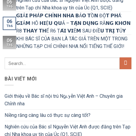
Nghiên cứu của Bác sĩ Nguyễn Việt Anh được đăng
06
Th6
trên Tạp chí Nha khoa uy tín của Úc (Q1, SCIE)
𝗚𝗜Ả𝗜 𝗣𝗛Á𝗣 𝗖𝗛Ỉ𝗡𝗛 𝗡𝗛𝗔 𝗕Ả𝗢 𝗧Ồ𝗡 ĐỘ̣𝗧 𝗣𝗛Á:
06
𝗚𝗜Ả𝗠 HÔ 𝗛𝗜Ệ𝗨 𝗤𝗨Ả – 𝗧𝗔̣̂𝗡 𝗗𝗨̣𝗡𝗚 RĂ𝗡𝗚 𝗞𝗛𝗢̂𝗡
Th6
R8 𝗧𝗛𝗔𝗬 𝗧𝗛Ế R6 Ṭ𝗔́𝗜 𝗩𝗜Ê𝗠 SAU ĐIỀ𝗨 𝗧𝗥𝗜̣ 𝗧Ủ𝗬
KHI BÁC SĨ CỦA BẠN LÀ TÁC GIẢ TRÊN MỘT TRONG
06
Th6
NHỮNG TẠP CHÍ CHỈNH NHA NỔI TIẾNG THẾ GIỚI!
BÀI VIẾT MỚI
Giới thiệu về Bác sĩ nội trú Nguyễn Việt Anh – Chuyên gia
Chỉnh nha
Niềng răng càng lâu có thực sự càng tốt?
Nghiên cứu của Bác sĩ Nguyễn Việt Anh được đăng trên Tạp
chí Nha khoa uy tín của Úc (Q1, SCIE)