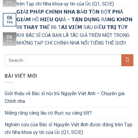
Th6
trên Tạp chí Nha khoa uy tín của Úc (Q1, SCIE)
𝗚𝗜Ả𝗜 𝗣𝗛Á𝗣 𝗖𝗛Ỉ𝗡𝗛 𝗡𝗛𝗔 𝗕Ả𝗢 𝗧Ồ𝗡 ĐỘ̣𝗧 𝗣𝗛Á:
06
𝗚𝗜Ả𝗠 HÔ 𝗛𝗜Ệ𝗨 𝗤𝗨Ả – 𝗧𝗔̣̂𝗡 𝗗𝗨̣𝗡𝗚 RĂ𝗡𝗚 𝗞𝗛𝗢̂𝗡
Th6
R8 𝗧𝗛𝗔𝗬 𝗧𝗛Ế R6 Ṭ𝗔́𝗜 𝗩𝗜Ê𝗠 SAU ĐIỀ𝗨 𝗧𝗥𝗜̣ 𝗧Ủ𝗬
KHI BÁC SĨ CỦA BẠN LÀ TÁC GIẢ TRÊN MỘT TRONG
06
Th6
NHỮNG TẠP CHÍ CHỈNH NHA NỔI TIẾNG THẾ GIỚI!
BÀI VIẾT MỚI
Giới thiệu về Bác sĩ nội trú Nguyễn Việt Anh – Chuyên gia
Chỉnh nha
Niềng răng càng lâu có thực sự càng tốt?
Nghiên cứu của Bác sĩ Nguyễn Việt Anh được đăng trên Tạp
chí Nha khoa uy tín của Úc (Q1, SCIE)