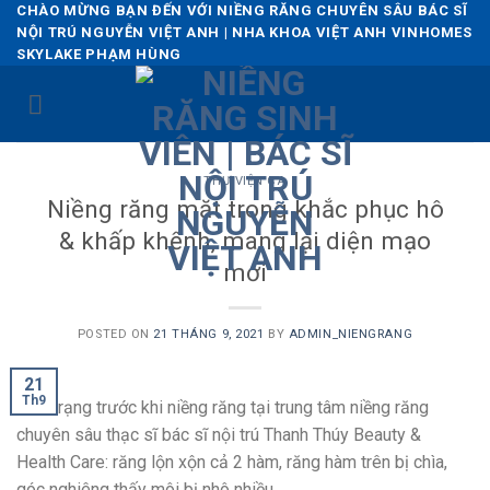
Skip
CHÀO MỪNG BẠN ĐẾN VỚI NIỀNG RĂNG CHUYÊN SÂU BÁC SĨ
NỘI TRÚ NGUYỄN VIỆT ANH | NHA KHOA VIỆT ANH VINHOMES
to
SKYLAKE PHẠM HÙNG
content
THƯ VIỆN CA
Niềng răng mặt trong khắc phục hô
& khấp khểnh, mang lại diện mạo
mới
POSTED ON
21 THÁNG 9, 2021
BY
ADMIN_NIENGRANG
21
Th9
Tình trạng trước khi niềng răng tại trung tâm niềng răng
chuyên sâu thạc sĩ bác sĩ nội trú Thanh Thúy Beauty &
Health Care: răng lộn xộn cả 2 hàm, răng hàm trên bị chìa,
góc nghiêng thấy môi bị nhô nhiều