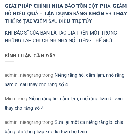
𝗚𝗜Ả𝗜 𝗣𝗛Á𝗣 𝗖𝗛Ỉ𝗡𝗛 𝗡𝗛𝗔 𝗕Ả𝗢 𝗧Ồ𝗡 ĐỘ̣𝗧 𝗣𝗛Á: 𝗚𝗜Ả𝗠
HÔ 𝗛𝗜Ệ𝗨 𝗤𝗨Ả – 𝗧𝗔̣̂𝗡 𝗗𝗨̣𝗡𝗚 RĂ𝗡𝗚 𝗞𝗛𝗢̂𝗡 R8 𝗧𝗛𝗔𝗬
𝗧𝗛Ế R6 Ṭ𝗔́𝗜 𝗩𝗜Ê𝗠 SAU ĐIỀ𝗨 𝗧𝗥𝗜̣ 𝗧Ủ𝗬
KHI BÁC SĨ CỦA BẠN LÀ TÁC GIẢ TRÊN MỘT TRONG
NHỮNG TẠP CHÍ CHỈNH NHA NỔI TIẾNG THẾ GIỚI!
BÌNH LUẬN GẦN ĐÂY
admin_niengrang
trong
Niềng răng hô, cằm lẹm, nhổ răng
hàm bị sâu thay cho răng số 4
Minh
trong
Niềng răng hô, cằm lẹm, nhổ răng hàm bị sâu
thay cho răng số 4
admin_niengrang
trong
Sửa lại một ca niềng răng bị chìa
bằng phương pháp kéo lùi toàn bộ hàm