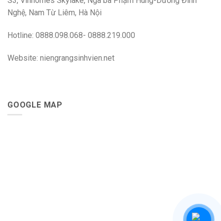
S3, Vinhomes Skylake, Ngã ba Phạm Hùng-Dương Đình
Nghệ, Nam Từ Liêm, Hà Nội
Hotline: 0888.098.068- 0888.219.000
Website: niengrangsinhvien.net
GOOGLE MAP