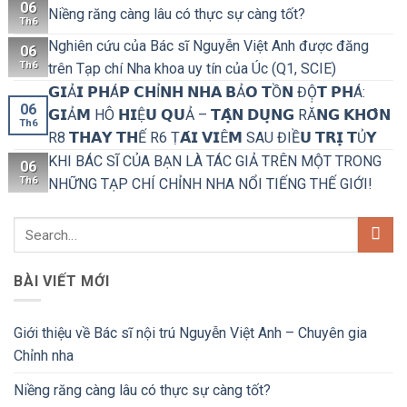
06
Niềng răng càng lâu có thực sự càng tốt?
Th6
Nghiên cứu của Bác sĩ Nguyễn Việt Anh được đăng
06
Th6
trên Tạp chí Nha khoa uy tín của Úc (Q1, SCIE)
𝗚𝗜Ả𝗜 𝗣𝗛Á𝗣 𝗖𝗛Ỉ𝗡𝗛 𝗡𝗛𝗔 𝗕Ả𝗢 𝗧Ồ𝗡 ĐỘ̣𝗧 𝗣𝗛Á:
06
𝗚𝗜Ả𝗠 HÔ 𝗛𝗜Ệ𝗨 𝗤𝗨Ả – 𝗧𝗔̣̂𝗡 𝗗𝗨̣𝗡𝗚 RĂ𝗡𝗚 𝗞𝗛𝗢̂𝗡
Th6
R8 𝗧𝗛𝗔𝗬 𝗧𝗛Ế R6 Ṭ𝗔́𝗜 𝗩𝗜Ê𝗠 SAU ĐIỀ𝗨 𝗧𝗥𝗜̣ 𝗧Ủ𝗬
KHI BÁC SĨ CỦA BẠN LÀ TÁC GIẢ TRÊN MỘT TRONG
06
Th6
NHỮNG TẠP CHÍ CHỈNH NHA NỔI TIẾNG THẾ GIỚI!
BÀI VIẾT MỚI
Giới thiệu về Bác sĩ nội trú Nguyễn Việt Anh – Chuyên gia
Chỉnh nha
Niềng răng càng lâu có thực sự càng tốt?