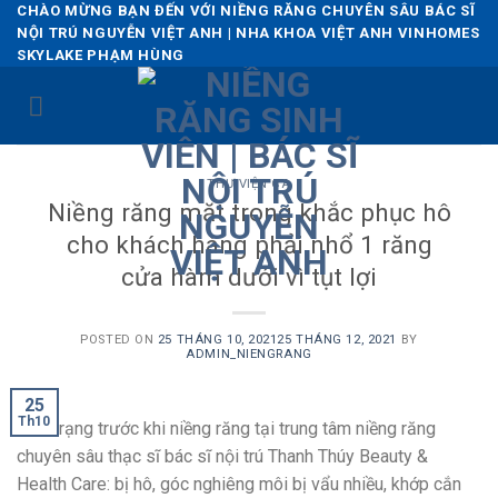
Skip
CHÀO MỪNG BẠN ĐẾN VỚI NIỀNG RĂNG CHUYÊN SÂU BÁC SĨ
NỘI TRÚ NGUYỄN VIỆT ANH | NHA KHOA VIỆT ANH VINHOMES
to
SKYLAKE PHẠM HÙNG
content
THƯ VIỆN CA
Niềng răng mặt trong khắc phục hô
cho khách hàng phải nhổ 1 răng
cửa hàm dưới vì tụt lợi
POSTED ON
25 THÁNG 10, 2021
25 THÁNG 12, 2021
BY
ADMIN_NIENGRANG
25
Th10
Tình trạng trước khi niềng răng tại trung tâm niềng răng
chuyên sâu thạc sĩ bác sĩ nội trú Thanh Thúy Beauty &
Health Care: bị hô, góc nghiêng môi bị vẩu nhiều, khớp cắn