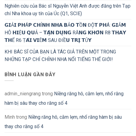
Nghiên cứu của Bác sĩ Nguyễn Việt Anh được đăng trên Tạp
chí Nha khoa uy tín của Úc (Q1, SCIE)
𝗚𝗜Ả𝗜 𝗣𝗛Á𝗣 𝗖𝗛Ỉ𝗡𝗛 𝗡𝗛𝗔 𝗕Ả𝗢 𝗧Ồ𝗡 ĐỘ̣𝗧 𝗣𝗛Á: 𝗚𝗜Ả𝗠
HÔ 𝗛𝗜Ệ𝗨 𝗤𝗨Ả – 𝗧𝗔̣̂𝗡 𝗗𝗨̣𝗡𝗚 RĂ𝗡𝗚 𝗞𝗛𝗢̂𝗡 R8 𝗧𝗛𝗔𝗬
𝗧𝗛Ế R6 Ṭ𝗔́𝗜 𝗩𝗜Ê𝗠 SAU ĐIỀ𝗨 𝗧𝗥𝗜̣ 𝗧Ủ𝗬
KHI BÁC SĨ CỦA BẠN LÀ TÁC GIẢ TRÊN MỘT TRONG
NHỮNG TẠP CHÍ CHỈNH NHA NỔI TIẾNG THẾ GIỚI!
BÌNH LUẬN GẦN ĐÂY
admin_niengrang
trong
Niềng răng hô, cằm lẹm, nhổ răng
hàm bị sâu thay cho răng số 4
Minh
trong
Niềng răng hô, cằm lẹm, nhổ răng hàm bị sâu
thay cho răng số 4