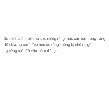
So sánh ảnh trước và sau niềng răng mắc cài mặt trong: răng
đỡ chìa, nụ cười đẹp hơn do răng không bị nhô ra, góc
nghiêng môi đỡ vẩu, cằm đỡ lẹm