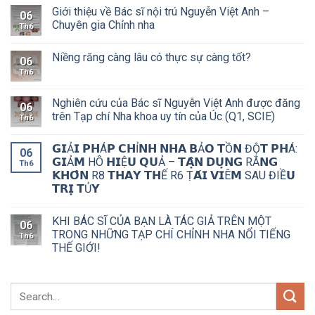
Giới thiệu về Bác sĩ nội trú Nguyễn Việt Anh –
06
Chuyên gia Chỉnh nha
Th6
Niềng răng càng lâu có thực sự càng tốt?
06
Th6
Nghiên cứu của Bác sĩ Nguyễn Việt Anh được đăng
06
trên Tạp chí Nha khoa uy tín của Úc (Q1, SCIE)
Th6
𝗚𝗜Ả𝗜 𝗣𝗛Á𝗣 𝗖𝗛Ỉ𝗡𝗛 𝗡𝗛𝗔 𝗕Ả𝗢 𝗧Ồ𝗡 ĐỘ̣𝗧 𝗣𝗛Á:
06
𝗚𝗜Ả𝗠 HÔ 𝗛𝗜Ệ𝗨 𝗤𝗨Ả – 𝗧𝗔̣̂𝗡 𝗗𝗨̣𝗡𝗚 RĂ𝗡𝗚
Th6
𝗞𝗛𝗢̂𝗡 R8 𝗧𝗛𝗔𝗬 𝗧𝗛Ế R6 Ṭ𝗔́𝗜 𝗩𝗜Ê𝗠 SAU ĐIỀ𝗨
𝗧𝗥𝗜̣ 𝗧Ủ𝗬
KHI BÁC SĨ CỦA BẠN LÀ TÁC GIẢ TRÊN MỘT
06
TRONG NHỮNG TẠP CHÍ CHỈNH NHA NỔI TIẾNG
Th6
THẾ GIỚI!