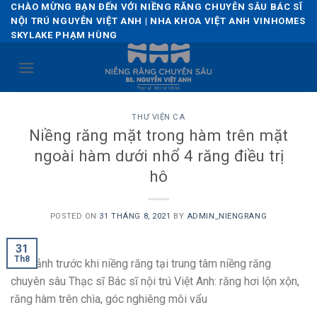
Skip
CHÀO MỪNG BẠN ĐẾN VỚI NIỀNG RĂNG CHUYÊN SÂU BÁC SĨ
NỘI TRÚ NGUYỄN VIỆT ANH | NHA KHOA VIỆT ANH VINHOMES
to
SKYLAKE PHẠM HÙNG
content
THƯ VIỆN CA
Niềng răng mặt trong hàm trên mặt
ngoài hàm dưới nhổ 4 răng điều trị
hô
POSTED ON
31 THÁNG 8, 2021
BY
ADMIN_NIENGRANG
31
Th8
Hình ảnh trước khi niềng răng tại trung tâm niềng răng
chuyên sâu Thạc sĩ Bác sĩ nội trú Việt Anh: răng hơi lộn xộn,
răng hàm trên chìa, góc nghiêng môi vẩu