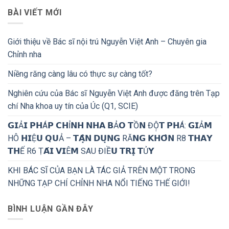
BÀI VIẾT MỚI
Giới thiệu về Bác sĩ nội trú Nguyễn Việt Anh – Chuyên gia
Chỉnh nha
Niềng răng càng lâu có thực sự càng tốt?
Nghiên cứu của Bác sĩ Nguyễn Việt Anh được đăng trên Tạp
chí Nha khoa uy tín của Úc (Q1, SCIE)
𝗚𝗜Ả𝗜 𝗣𝗛Á𝗣 𝗖𝗛Ỉ𝗡𝗛 𝗡𝗛𝗔 𝗕Ả𝗢 𝗧Ồ𝗡 ĐỘ̣𝗧 𝗣𝗛Á: 𝗚𝗜Ả𝗠
HÔ 𝗛𝗜Ệ𝗨 𝗤𝗨Ả – 𝗧𝗔̣̂𝗡 𝗗𝗨̣𝗡𝗚 RĂ𝗡𝗚 𝗞𝗛𝗢̂𝗡 R8 𝗧𝗛𝗔𝗬
𝗧𝗛Ế R6 Ṭ𝗔́𝗜 𝗩𝗜Ê𝗠 SAU ĐIỀ𝗨 𝗧𝗥𝗜̣ 𝗧Ủ𝗬
KHI BÁC SĨ CỦA BẠN LÀ TÁC GIẢ TRÊN MỘT TRONG
NHỮNG TẠP CHÍ CHỈNH NHA NỔI TIẾNG THẾ GIỚI!
BÌNH LUẬN GẦN ĐÂY