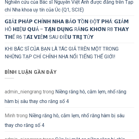
Nghiên cứu của Bác sĩ Nguyễn Việt Anh được đăng trên Tạp
chí Nha khoa uy tín của Úc (Q1, SCIE)
𝗚𝗜Ả𝗜 𝗣𝗛Á𝗣 𝗖𝗛Ỉ𝗡𝗛 𝗡𝗛𝗔 𝗕Ả𝗢 𝗧Ồ𝗡 ĐỘ̣𝗧 𝗣𝗛Á: 𝗚𝗜Ả𝗠
HÔ 𝗛𝗜Ệ𝗨 𝗤𝗨Ả – 𝗧𝗔̣̂𝗡 𝗗𝗨̣𝗡𝗚 RĂ𝗡𝗚 𝗞𝗛𝗢̂𝗡 R8 𝗧𝗛𝗔𝗬
𝗧𝗛Ế R6 Ṭ𝗔́𝗜 𝗩𝗜Ê𝗠 SAU ĐIỀ𝗨 𝗧𝗥𝗜̣ 𝗧Ủ𝗬
KHI BÁC SĨ CỦA BẠN LÀ TÁC GIẢ TRÊN MỘT TRONG
NHỮNG TẠP CHÍ CHỈNH NHA NỔI TIẾNG THẾ GIỚI!
BÌNH LUẬN GẦN ĐÂY
admin_niengrang
trong
Niềng răng hô, cằm lẹm, nhổ răng
hàm bị sâu thay cho răng số 4
Minh
trong
Niềng răng hô, cằm lẹm, nhổ răng hàm bị sâu
thay cho răng số 4