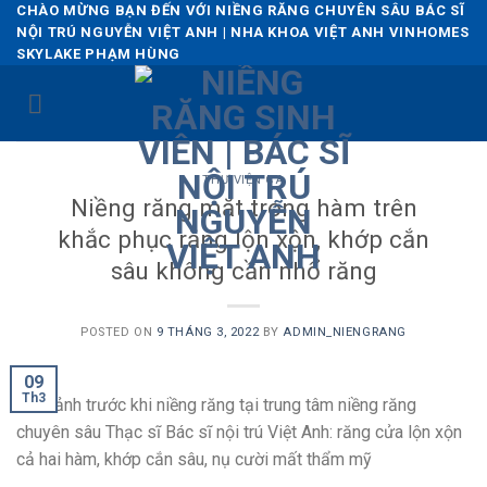
Skip
CHÀO MỪNG BẠN ĐẾN VỚI NIỀNG RĂNG CHUYÊN SÂU BÁC SĨ
NỘI TRÚ NGUYỄN VIỆT ANH | NHA KHOA VIỆT ANH VINHOMES
to
SKYLAKE PHẠM HÙNG
content
THƯ VIỆN CA
Niềng răng mặt trong hàm trên
khắc phục răng lộn xộn, khớp cắn
sâu không cần nhổ răng
POSTED ON
9 THÁNG 3, 2022
BY
ADMIN_NIENGRANG
09
Th3
Hình ảnh trước khi niềng răng tại trung tâm niềng răng
chuyên sâu Thạc sĩ Bác sĩ nội trú Việt Anh: răng cửa lộn xộn
cả hai hàm, khớp cắn sâu, nụ cười mất thẩm mỹ