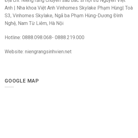
Địa chỉ: Niềng răng chuyên sâu Bác sĩ nội trú Nguyễn Việt
Anh | Nha khoa Việt Anh Vinhomes Skylake Phạm Hùng| Toà
S3, Vinhomes Skylake, Ngã ba Phạm Hùng-Dương Đình
Nghệ, Nam Từ Liêm, Hà Nội
Hotline: 0888.098.068- 0888.219.000
Website: niengrangsinhvien.net
GOOGLE MAP