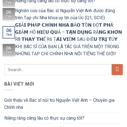
Niềng răng càng lâu có thực sự càng tốt?
Th6
Nghiên cứu của Bác sĩ Nguyễn Việt Anh được đăng
06
Th6
trên Tạp chí Nha khoa uy tín của Úc (Q1, SCIE)
𝗚𝗜Ả𝗜 𝗣𝗛Á𝗣 𝗖𝗛Ỉ𝗡𝗛 𝗡𝗛𝗔 𝗕Ả𝗢 𝗧Ồ𝗡 ĐỘ̣𝗧 𝗣𝗛Á:
06
𝗚𝗜Ả𝗠 HÔ 𝗛𝗜Ệ𝗨 𝗤𝗨Ả – 𝗧𝗔̣̂𝗡 𝗗𝗨̣𝗡𝗚 RĂ𝗡𝗚 𝗞𝗛𝗢̂𝗡
Th6
R8 𝗧𝗛𝗔𝗬 𝗧𝗛Ế R6 Ṭ𝗔́𝗜 𝗩𝗜Ê𝗠 SAU ĐIỀ𝗨 𝗧𝗥𝗜̣ 𝗧Ủ𝗬
KHI BÁC SĨ CỦA BẠN LÀ TÁC GIẢ TRÊN MỘT TRONG
06
Th6
NHỮNG TẠP CHÍ CHỈNH NHA NỔI TIẾNG THẾ GIỚI!
BÀI VIẾT MỚI
Giới thiệu về Bác sĩ nội trú Nguyễn Việt Anh – Chuyên gia
Chỉnh nha
Niềng răng càng lâu có thực sự càng tốt?