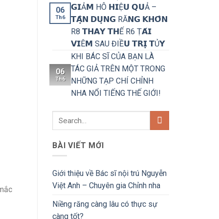
𝗚𝗜Ả𝗠 HÔ 𝗛𝗜Ệ𝗨 𝗤𝗨Ả –
06
Th6
𝗧𝗔̣̂𝗡 𝗗𝗨̣𝗡𝗚 RĂ𝗡𝗚 𝗞𝗛𝗢̂𝗡
R8 𝗧𝗛𝗔𝗬 𝗧𝗛Ế R6 Ṭ𝗔́𝗜
𝗩𝗜Ê𝗠 SAU ĐIỀ𝗨 𝗧𝗥𝗜̣ 𝗧Ủ𝗬
KHI BÁC SĨ CỦA BẠN LÀ
TÁC GIẢ TRÊN MỘT TRONG
06
Th6
NHỮNG TẠP CHÍ CHỈNH
NHA NỔI TIẾNG THẾ GIỚI!
BÀI VIẾT MỚI
Giới thiệu về Bác sĩ nội trú Nguyễn
Việt Anh – Chuyên gia Chỉnh nha
 mắc
Niềng răng càng lâu có thực sự
càng tốt?