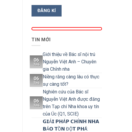
TIN MỚI
Giới thiệu về Bác sĩ nội trú
06
Nguyễn Việt Anh – Chuyên
Th6
gia Chỉnh nha
Niềng răng càng lâu có thực
06
Th6
sự càng tốt?
Nghiên cứu của Bác sĩ
Nguyễn Việt Anh được đăng
06
Th6
trên Tạp chí Nha khoa uy tín
của Úc (Q1, SCIE)
𝗚𝗜Ả𝗜 𝗣𝗛Á𝗣 𝗖𝗛Ỉ𝗡𝗛 𝗡𝗛𝗔
𝗕Ả𝗢 𝗧Ồ𝗡 ĐỘ̣𝗧 𝗣𝗛Á: