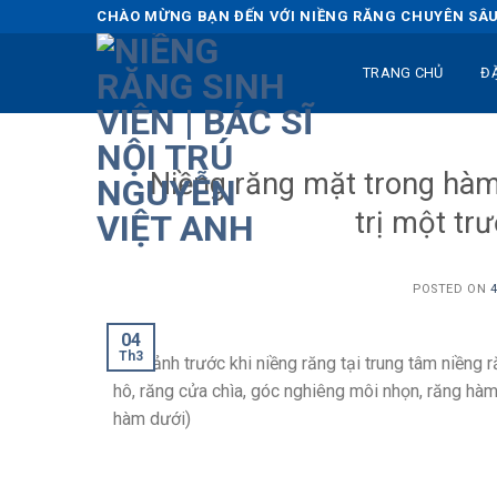
Skip
CHÀO MỪNG BẠN ĐẾN VỚI NIỀNG RĂNG CHUYÊN SÂU 
to
content
TRANG CHỦ
Đ
Niềng răng mặt trong hàm
trị một tr
POSTED ON
04
Th3
Hình ảnh trước khi niềng răng tại trung tâm niềng 
hô, răng cửa chìa, góc nghiêng môi nhọn, răng hàm
hàm dưới)