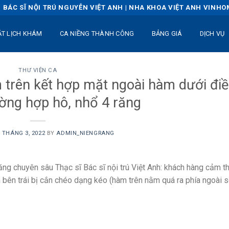
BÁC SĨ NỘI TRÚ NGUYỄN VIỆT ANH | NHA KHOA VIỆT ANH VINH
ẶT LỊCH KHÁM
CA NIỀNG THÀNH CÔNG
BẢNG GIÁ
DỊCH VỤ
THƯ VIỆN CA
 trên kết hợp mặt ngoài hàm dưới đi
ường hợp hô, nhổ 4 răng
4 THÁNG 3, 2022
BY
ADMIN_NIENGRANG
răng chuyên sâu Thạc sĩ Bác sĩ nội trú Việt Anh: khách hàng cảm t
 bên trái bị cắn chéo dạng kéo (hàm trên nằm quá ra phía ngoài s