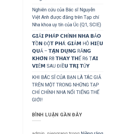
Nghiên cứu của Bác sĩ Nguyễn
Việt Anh được đăng trên Tạp chí
Nha khoa uy tín của Úc (Q1, SCIE)
𝗚𝗜Ả𝗜 𝗣𝗛Á𝗣 𝗖𝗛Ỉ𝗡𝗛 𝗡𝗛𝗔 𝗕Ả𝗢
𝗧Ồ𝗡 ĐỘ̣𝗧 𝗣𝗛Á: 𝗚𝗜Ả𝗠 HÔ 𝗛𝗜Ệ𝗨
𝗤𝗨Ả – 𝗧𝗔̣̂𝗡 𝗗𝗨̣𝗡𝗚 RĂ𝗡𝗚
𝗞𝗛𝗢̂𝗡 R8 𝗧𝗛𝗔𝗬 𝗧𝗛Ế R6 Ṭ𝗔́𝗜
𝗩𝗜Ê𝗠 SAU ĐIỀ𝗨 𝗧𝗥𝗜̣ 𝗧Ủ𝗬
KHI BÁC SĨ CỦA BẠN LÀ TÁC GIẢ
TRÊN MỘT TRONG NHỮNG TẠP
CHÍ CHỈNH NHA NỔI TIẾNG THẾ
GIỚI!
BÌNH LUẬN GẦN ĐÂY
admin_niengrang
trong
Niềng răng