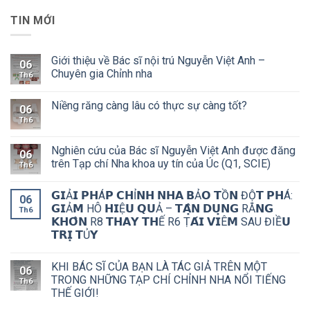
TIN MỚI
Giới thiệu về Bác sĩ nội trú Nguyễn Việt Anh –
06
Chuyên gia Chỉnh nha
Th6
Niềng răng càng lâu có thực sự càng tốt?
06
Th6
Nghiên cứu của Bác sĩ Nguyễn Việt Anh được đăng
06
trên Tạp chí Nha khoa uy tín của Úc (Q1, SCIE)
Th6
𝗚𝗜Ả𝗜 𝗣𝗛Á𝗣 𝗖𝗛Ỉ𝗡𝗛 𝗡𝗛𝗔 𝗕Ả𝗢 𝗧Ồ𝗡 ĐỘ̣𝗧 𝗣𝗛Á:
06
𝗚𝗜Ả𝗠 HÔ 𝗛𝗜Ệ𝗨 𝗤𝗨Ả – 𝗧𝗔̣̂𝗡 𝗗𝗨̣𝗡𝗚 RĂ𝗡𝗚
Th6
𝗞𝗛𝗢̂𝗡 R8 𝗧𝗛𝗔𝗬 𝗧𝗛Ế R6 Ṭ𝗔́𝗜 𝗩𝗜Ê𝗠 SAU ĐIỀ𝗨
𝗧𝗥𝗜̣ 𝗧Ủ𝗬
KHI BÁC SĨ CỦA BẠN LÀ TÁC GIẢ TRÊN MỘT
06
TRONG NHỮNG TẠP CHÍ CHỈNH NHA NỔI TIẾNG
Th6
THẾ GIỚI!