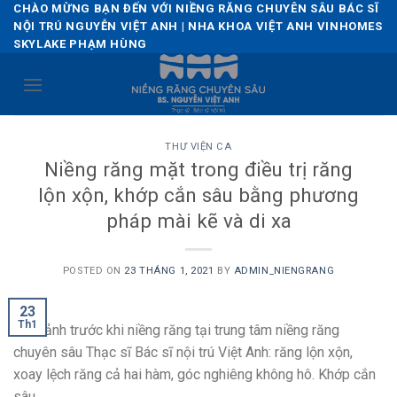
Skip
CHÀO MỪNG BẠN ĐẾN VỚI NIỀNG RĂNG CHUYÊN SÂU BÁC SĨ
NỘI TRÚ NGUYỄN VIỆT ANH | NHA KHOA VIỆT ANH VINHOMES
to
SKYLAKE PHẠM HÙNG
content
THƯ VIỆN CA
Niềng răng mặt trong điều trị răng
lộn xộn, khớp cắn sâu bằng phương
pháp mài kẽ và di xa
POSTED ON
23 THÁNG 1, 2021
BY
ADMIN_NIENGRANG
23
Th1
Hình ảnh trước khi niềng răng tại trung tâm niềng răng
chuyên sâu Thạc sĩ Bác sĩ nội trú Việt Anh: răng lộn xộn,
xoay lệch răng cả hai hàm, góc nghiêng không hô. Khớp cắn
sâu