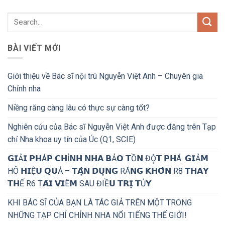
BÀI VIẾT MỚI
Giới thiệu về Bác sĩ nội trú Nguyễn Việt Anh – Chuyên gia
Chỉnh nha
Niềng răng càng lâu có thực sự càng tốt?
Nghiên cứu của Bác sĩ Nguyễn Việt Anh được đăng trên Tạp
chí Nha khoa uy tín của Úc (Q1, SCIE)
𝗚𝗜Ả𝗜 𝗣𝗛Á𝗣 𝗖𝗛Ỉ𝗡𝗛 𝗡𝗛𝗔 𝗕Ả𝗢 𝗧Ồ𝗡 ĐỘ̣𝗧 𝗣𝗛Á: 𝗚𝗜Ả𝗠
HÔ 𝗛𝗜Ệ𝗨 𝗤𝗨Ả – 𝗧𝗔̣̂𝗡 𝗗𝗨̣𝗡𝗚 RĂ𝗡𝗚 𝗞𝗛𝗢̂𝗡 R8 𝗧𝗛𝗔𝗬
𝗧𝗛Ế R6 Ṭ𝗔́𝗜 𝗩𝗜Ê𝗠 SAU ĐIỀ𝗨 𝗧𝗥𝗜̣ 𝗧Ủ𝗬
KHI BÁC SĨ CỦA BẠN LÀ TÁC GIẢ TRÊN MỘT TRONG
NHỮNG TẠP CHÍ CHỈNH NHA NỔI TIẾNG THẾ GIỚI!