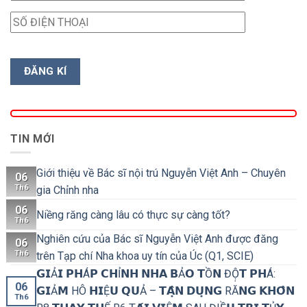
TIN MỚI
Giới thiệu về Bác sĩ nội trú Nguyễn Việt Anh – Chuyên
06
Th6
gia Chỉnh nha
06
Niềng răng càng lâu có thực sự càng tốt?
Th6
Nghiên cứu của Bác sĩ Nguyễn Việt Anh được đăng
06
Th6
trên Tạp chí Nha khoa uy tín của Úc (Q1, SCIE)
𝗚𝗜Ả𝗜 𝗣𝗛Á𝗣 𝗖𝗛Ỉ𝗡𝗛 𝗡𝗛𝗔 𝗕Ả𝗢 𝗧Ồ𝗡 ĐỘ̣𝗧 𝗣𝗛Á:
06
𝗚𝗜Ả𝗠 HÔ 𝗛𝗜Ệ𝗨 𝗤𝗨Ả – 𝗧𝗔̣̂𝗡 𝗗𝗨̣𝗡𝗚 RĂ𝗡𝗚 𝗞𝗛𝗢̂𝗡
Th6