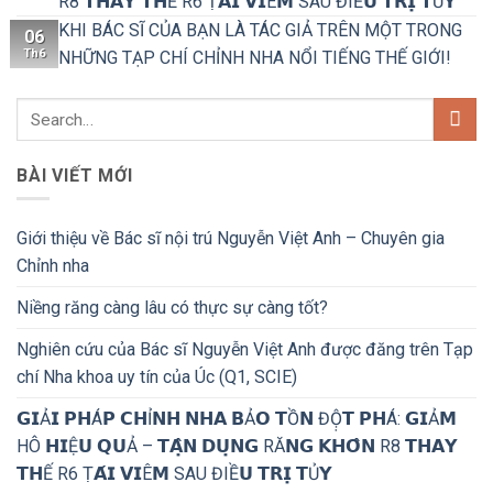
R8 𝗧𝗛𝗔𝗬 𝗧𝗛Ế R6 Ṭ𝗔́𝗜 𝗩𝗜Ê𝗠 SAU ĐIỀ𝗨 𝗧𝗥𝗜̣ 𝗧Ủ𝗬
KHI BÁC SĨ CỦA BẠN LÀ TÁC GIẢ TRÊN MỘT TRONG
06
Th6
NHỮNG TẠP CHÍ CHỈNH NHA NỔI TIẾNG THẾ GIỚI!
BÀI VIẾT MỚI
Giới thiệu về Bác sĩ nội trú Nguyễn Việt Anh – Chuyên gia
Chỉnh nha
Niềng răng càng lâu có thực sự càng tốt?
Nghiên cứu của Bác sĩ Nguyễn Việt Anh được đăng trên Tạp
chí Nha khoa uy tín của Úc (Q1, SCIE)
𝗚𝗜Ả𝗜 𝗣𝗛Á𝗣 𝗖𝗛Ỉ𝗡𝗛 𝗡𝗛𝗔 𝗕Ả𝗢 𝗧Ồ𝗡 ĐỘ̣𝗧 𝗣𝗛Á: 𝗚𝗜Ả𝗠
HÔ 𝗛𝗜Ệ𝗨 𝗤𝗨Ả – 𝗧𝗔̣̂𝗡 𝗗𝗨̣𝗡𝗚 RĂ𝗡𝗚 𝗞𝗛𝗢̂𝗡 R8 𝗧𝗛𝗔𝗬
𝗧𝗛Ế R6 Ṭ𝗔́𝗜 𝗩𝗜Ê𝗠 SAU ĐIỀ𝗨 𝗧𝗥𝗜̣ 𝗧Ủ𝗬