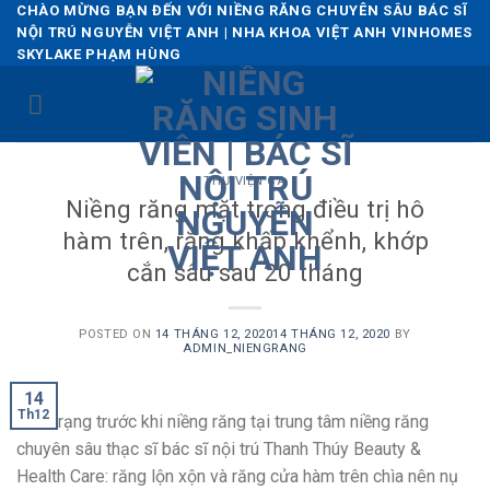
Skip
CHÀO MỪNG BẠN ĐẾN VỚI NIỀNG RĂNG CHUYÊN SÂU BÁC SĨ
NỘI TRÚ NGUYỄN VIỆT ANH | NHA KHOA VIỆT ANH VINHOMES
to
SKYLAKE PHẠM HÙNG
content
THƯ VIỆN CA
Niềng răng mặt trong điều trị hô
hàm trên, răng khấp khểnh, khớp
cắn sâu sau 20 tháng
POSTED ON
14 THÁNG 12, 2020
14 THÁNG 12, 2020
BY
ADMIN_NIENGRANG
14
Th12
Tình trạng trước khi niềng răng tại trung tâm niềng răng
chuyên sâu thạc sĩ bác sĩ nội trú Thanh Thúy Beauty &
Health Care: răng lộn xộn và răng cửa hàm trên chìa nên nụ