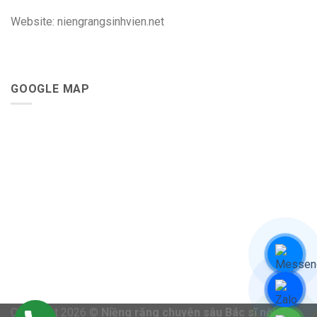
Website: niengrangsinhvien.net
GOOGLE MAP
Copyright 2026 ©
Niềng răng chuyên sâu Bác sĩ nội trú