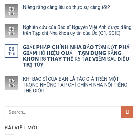
Niềng răng càng lâu có thực sự càng tốt?
06
Th6
Nghiên cứu của Bác sĩ Nguyễn Việt Anh được đăng
06
trên Tạp chí Nha khoa uy tín của Úc (Q1, SCIE)
Th6
𝗚𝗜Ả𝗜 𝗣𝗛Á𝗣 𝗖𝗛Ỉ𝗡𝗛 𝗡𝗛𝗔 𝗕Ả𝗢 𝗧Ồ𝗡 ĐỘ̣𝗧 𝗣𝗛Á:
06
𝗚𝗜Ả𝗠 HÔ 𝗛𝗜Ệ𝗨 𝗤𝗨Ả – 𝗧𝗔̣̂𝗡 𝗗𝗨̣𝗡𝗚 RĂ𝗡𝗚
Th6
𝗞𝗛𝗢̂𝗡 R8 𝗧𝗛𝗔𝗬 𝗧𝗛Ế R6 Ṭ𝗔́𝗜 𝗩𝗜Ê𝗠 SAU ĐIỀ𝗨
𝗧𝗥𝗜̣ 𝗧Ủ𝗬
KHI BÁC SĨ CỦA BẠN LÀ TÁC GIẢ TRÊN MỘT
06
TRONG NHỮNG TẠP CHÍ CHỈNH NHA NỔI TIẾNG
Th6
THẾ GIỚI!
BÀI VIẾT MỚI