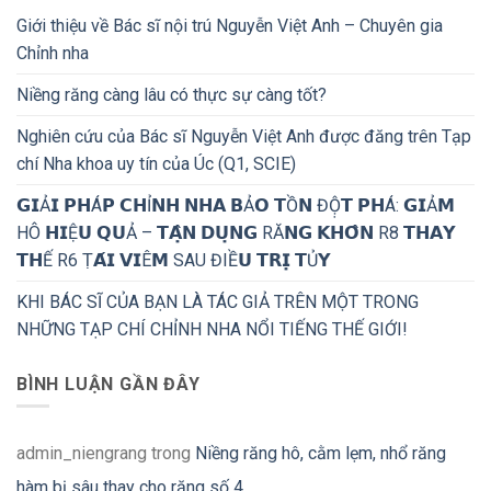
Giới thiệu về Bác sĩ nội trú Nguyễn Việt Anh – Chuyên gia
Chỉnh nha
Niềng răng càng lâu có thực sự càng tốt?
Nghiên cứu của Bác sĩ Nguyễn Việt Anh được đăng trên Tạp
chí Nha khoa uy tín của Úc (Q1, SCIE)
𝗚𝗜Ả𝗜 𝗣𝗛Á𝗣 𝗖𝗛Ỉ𝗡𝗛 𝗡𝗛𝗔 𝗕Ả𝗢 𝗧Ồ𝗡 ĐỘ̣𝗧 𝗣𝗛Á: 𝗚𝗜Ả𝗠
HÔ 𝗛𝗜Ệ𝗨 𝗤𝗨Ả – 𝗧𝗔̣̂𝗡 𝗗𝗨̣𝗡𝗚 RĂ𝗡𝗚 𝗞𝗛𝗢̂𝗡 R8 𝗧𝗛𝗔𝗬
𝗧𝗛Ế R6 Ṭ𝗔́𝗜 𝗩𝗜Ê𝗠 SAU ĐIỀ𝗨 𝗧𝗥𝗜̣ 𝗧Ủ𝗬
KHI BÁC SĨ CỦA BẠN LÀ TÁC GIẢ TRÊN MỘT TRONG
NHỮNG TẠP CHÍ CHỈNH NHA NỔI TIẾNG THẾ GIỚI!
BÌNH LUẬN GẦN ĐÂY
admin_niengrang
trong
Niềng răng hô, cằm lẹm, nhổ răng
hàm bị sâu thay cho răng số 4