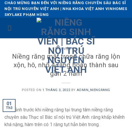
Skip
CHÀO MỪNG BẠN ĐẾN VỚI NIỀNG RĂNG CHUYÊN SÂU BÁC SĨ
NỘI TRÚ NGUYỄN VIỆT ANH | NHA KHOA VIỆT ANH VINHOMES
to
SKYLAKE PHẠM HÙNG
content
THƯ VIỆN CA
Niềng răng mặt trong chữa răng lộn
xộn, hô, nhổ 4 răng hoàn thành sau
gần 2 năm
POSTED ON
1 THÁNG 3, 2022
BY
ADMIN_NIENGRANG
01
Th3
Hình ảnh trước khi niềng răng tại trung tâm niềng răng
chuyên sâu Thạc sĩ Bác sĩ nội trú Việt Anh: răng khấp khểnh
khá nặng, hàm trên có 1 răng tụt hẳn bên trong.